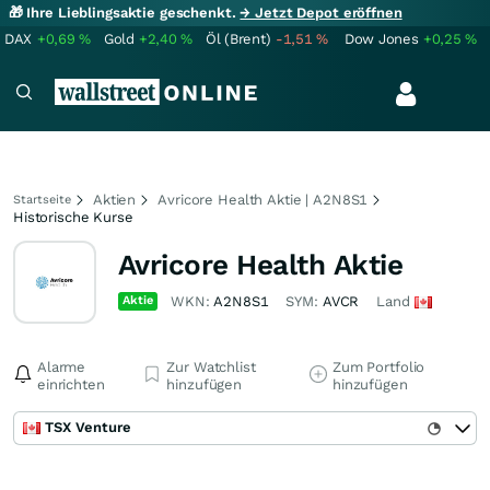
🎁 Ihre Lieblingsaktie geschenkt.
→ Jetzt Depot eröffnen
DAX
+0,69
%
Gold
+2,40
%
Öl (Brent)
-1,51
%
Dow Jones
+0,25
%
Aktien
Avricore Health Aktie | A2N8S1
Startseite
Historische Kurse
Avricore Health Aktie
Aktie
WKN:
A2N8S1
SYM:
AVCR
Land
Alarme
Zur Watchlist
Zum Portfolio
einrichten
hinzufügen
hinzufügen
TSX Venture