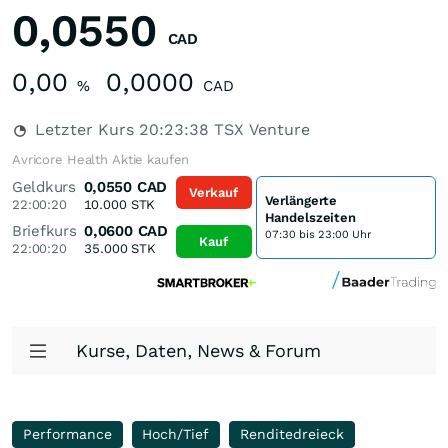
0,0550
CAD
0,00
0,0000
%
CAD
Letzter Kurs
20:23:38
TSX Venture
Avricore Health Aktie kaufen
Geldkurs
0,0550
CAD
Verkauf
Verlängerte
22:00:20
10.000
STK
Handelszeiten
Briefkurs
0,0600
CAD
07:30 bis 23:00 Uhr
Kauf
22:00:20
35.000
STK
Kurse, Daten, News & Forum
Performance
Hoch/Tief
Renditedreieck