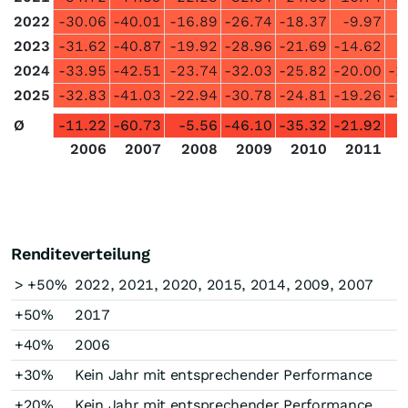
2022
-30.06
-40.01
-16.89
-26.74
-18.37
-9.97
-
2023
-31.62
-40.87
-19.92
-28.96
-21.69
-14.62
-
2024
-33.95
-42.51
-23.74
-32.03
-25.82
-20.00
-1
2025
-32.83
-41.03
-22.94
-30.78
-24.81
-19.26
-1
Ø
-11.22
-60.73
-5.56
-46.10
-35.32
-21.92
-
2006
2007
2008
2009
2010
2011
Renditeverteilung
> +50%
2022, 2021, 2020, 2015, 2014, 2009, 2007
+50%
2017
+40%
2006
+30%
Kein Jahr mit entsprechender Performance
+20%
Kein Jahr mit entsprechender Performance