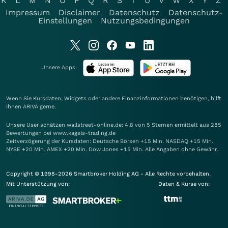
K
L
M
N
O
P
Q
R
S
T
U
V
W
X
Y
Z
Impressum
Disclaimer
Datenschutz
Datenschutz-
Einstellungen
Nutzungsbedingungen
Unsere Apps:
Wenn Sie Kursdaten, Widgets oder andere Finanzinformationen benötigen, hilft
Ihnen
ARIVA
gerne.
Unsere User schätzen wallstreet-online.de: 4.8 von 5 Sternen ermittelt aus 285
Bewertungen bei www.kagels-trading.de
Zeitverzögerung der Kursdaten: Deutsche Börsen +15 Min. NASDAQ +15 Min.
NYSE +20 Min. AMEX +20 Min. Dow Jones +15 Min. Alle Angaben ohne Gewähr.
Copyright © 1998-2026 Smartbroker Holding AG - Alle Rechte vorbehalten.
Mit Unterstützung von:
Daten & Kurse von: