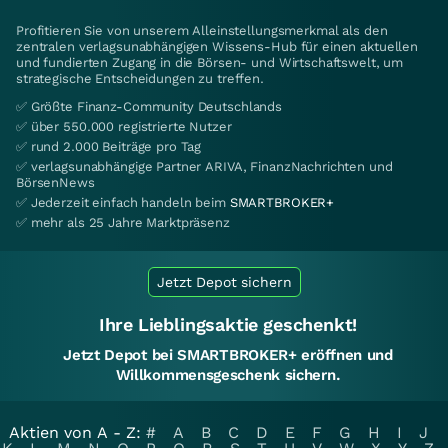
Profitieren Sie von unserem Alleinstellungsmerkmal als den
zentralen verlagsunabhängigen Wissens-Hub für einen aktuellen
und fundierten Zugang in die Börsen- und Wirtschaftswelt, um
strategische Entscheidungen zu treffen.
✅ Größte Finanz-Community Deutschlands
✅ über 550.000 registrierte Nutzer
✅ rund 2.000 Beiträge pro Tag
✅ verlagsunabhängige Partner ARIVA, FinanzNachrichten und
BörsenNews
✅ Jederzeit einfach handeln beim
SMARTBROKER+
✅ mehr als 25 Jahre Marktpräsenz
Jetzt Depot sichern
Ihre Lieblingsaktie geschenkt!
Jetzt Depot bei SMARTBROKER+ eröffnen und
Willkommensgeschenk sichern.
Aktien von A - Z:
#
A
B
C
D
E
F
G
H
I
J