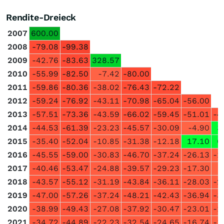
Rendite-Dreieck
2007
600.00
2008
-79.08
-99.38
2009
-42.76
-83.63
328.57
2010
-55.99
-82.50
-7.42
-80.00
2011
-59.86
-80.36
-38.02
-76.43
-72.22
2012
-59.24
-76.92
-43.11
-70.98
-65.04
-56.00
2013
-57.51
-73.36
-43.59
-66.02
-59.45
-51.01
-4
2014
-44.53
-61.39
-23.23
-45.57
-30.09
-4.90
3
2015
-35.40
-52.04
-10.85
-31.38
-12.18
17.10
6
2016
-45.55
-59.00
-30.83
-46.70
-37.24
-26.13
-1
2017
-40.46
-53.47
-24.88
-39.57
-29.23
-17.30
-
2018
-43.57
-55.12
-31.19
-43.84
-36.11
-28.03
-2
2019
-47.00
-57.26
-37.24
-48.21
-42.43
-36.94
-3
2020
-38.99
-49.43
-27.08
-37.92
-30.47
-23.01
-1
2021
-34.72
-44.89
-22.23
-32.54
-24.65
-16.74
-1