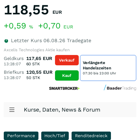
118,55
EUR
+0,59
+0,70
%
EUR
Letzter Kurs
06.08.26
Tradegate
Axcelis Technologies Aktie kaufen
Geldkurs
117,65
EUR
Verkauf
Verlängerte
13:28:07
60
STK
Handelszeiten
Briefkurs
120,55
EUR
07:30 bis 23:00 Uhr
Kauf
13:28:07
50
STK
Kurse, Daten, News & Forum
Performance
Hoch/Tief
Renditedreieck