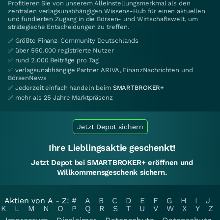
Profitieren Sie von unserem Alleinstellungsmerkmal als den
zentralen verlagsunabhängigen Wissens-Hub für einen aktuellen
und fundierten Zugang in die Börsen- und Wirtschaftswelt, um
strategische Entscheidungen zu treffen.
✅ Größte Finanz-Community Deutschlands
✅ über 550.000 registrierte Nutzer
✅ rund 2.000 Beiträge pro Tag
✅ verlagsunabhängige Partner ARIVA, FinanzNachrichten und
BörsenNews
✅ Jederzeit einfach handeln beim
SMARTBROKER+
✅ mehr als 25 Jahre Marktpräsenz
Jetzt Depot sichern
Ihre Lieblingsaktie geschenkt!
Jetzt Depot bei SMARTBROKER+ eröffnen und
Willkommensgeschenk sichern.
Aktien von A - Z:
#
A
B
C
D
E
F
G
H
I
J
K
L
M
N
O
P
Q
R
S
T
U
V
W
X
Y
Z