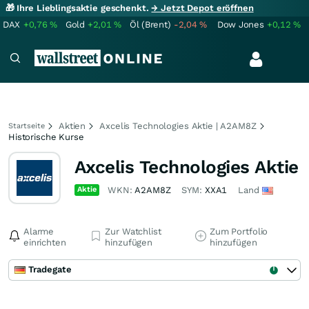
🎁 Ihre Lieblingsaktie geschenkt.
→ Jetzt Depot eröffnen
DAX
+0,76
%
Gold
+2,01
%
Öl (Brent)
-2,04
%
Dow Jones
+0,12
%
Aktien
Axcelis Technologies Aktie | A2AM8Z
Startseite
Historische Kurse
Axcelis Technologies Aktie
Aktie
WKN:
A2AM8Z
SYM:
XXA1
Land
Alarme
Zur Watchlist
Zum Portfolio
einrichten
hinzufügen
hinzufügen
Tradegate