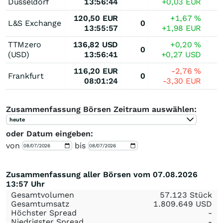
Düsseldorf
13:56:44
+0,03
EUR
120,50
EUR
+1,67
%
L&S Exchange
0
13:55:57
+1,98
EUR
TTMzero
136,82
USD
+0,20
%
0
(USD)
13:56:41
+0,27
USD
116,20
EUR
-2,76
%
Frankfurt
0
08:01:24
-3,30
EUR
Zusammenfassung Börsen Zeitraum auswählen:
heute
oder Datum eingeben:
von
bis
Zusammenfassung aller Börsen vom 07.08.2026
13:57 Uhr
Gesamtvolumen
57.123 Stück
Gesamtumsatz
1.809.649
USD
Höchster Spread
-
Niedrigster Spread
-