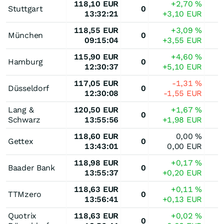
118,10
EUR
+2,70
%
Stuttgart
0
13:32:21
+3,10
EUR
118,55
EUR
+3,09
%
München
0
09:15:04
+3,55
EUR
115,90
EUR
+4,60
%
Hamburg
0
12:30:37
+5,10
EUR
117,05
EUR
-1,31
%
Düsseldorf
0
12:30:08
-1,55
EUR
Lang &
120,50
EUR
+1,67
%
0
Schwarz
13:55:56
+1,98
EUR
118,60
EUR
0,00
%
Gettex
0
13:43:01
0,00
EUR
118,98
EUR
+0,17
%
Baader Bank
0
13:55:37
+0,20
EUR
118,63
EUR
+0,11
%
TTMzero
0
13:56:41
+0,13
EUR
Quotrix
118,63
EUR
+0,02
%
0