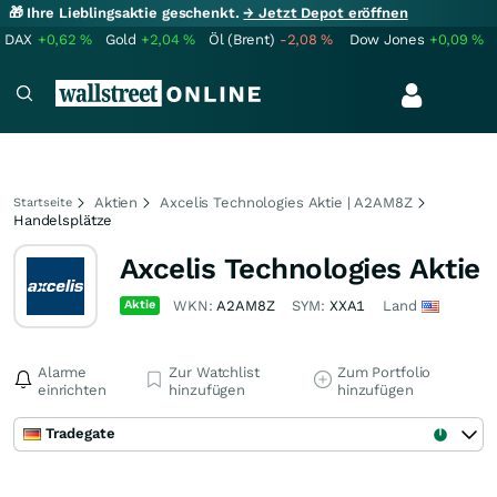
🎁 Ihre Lieblingsaktie geschenkt.
→ Jetzt Depot eröffnen
DAX
+0,62
%
Gold
+2,04
%
Öl (Brent)
-2,08
%
Dow Jones
+0,09
%
Aktien
Axcelis Technologies Aktie | A2AM8Z
Startseite
Handelsplätze
Axcelis Technologies Aktie
Aktie
WKN:
A2AM8Z
SYM:
XXA1
Land
Alarme
Zur Watchlist
Zum Portfolio
einrichten
hinzufügen
hinzufügen
Tradegate