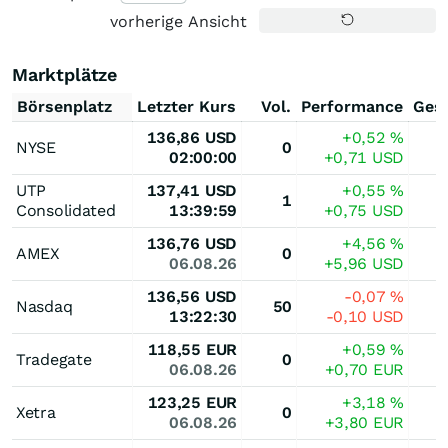
vorherige Ansicht
Marktplätze
Börsenplatz
Letzter Kurs
Vol.
Performance
Ges
136,86
USD
+0,52
%
NYSE
0
02:00:00
+0,71
USD
UTP
137,41
USD
+0,55
%
1
Consolidated
13:39:59
+0,75
USD
136,76
USD
+4,56
%
AMEX
0
06.08.26
+5,96
USD
136,56
USD
-0,07
%
Nasdaq
50
13:22:30
-0,10
USD
118,55
EUR
+0,59
%
Tradegate
0
06.08.26
+0,70
EUR
123,25
EUR
+3,18
%
Xetra
0
06.08.26
+3,80
EUR