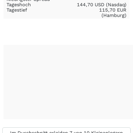
Tageshoch
144,70
USD
(Nasdaq)
Tagestief
115,70
EUR
(Hamburg)
Im Durchschnitt erleiden 7 von 10 Kleinanlegern