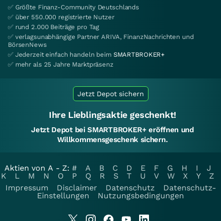
✅ Größte Finanz-Community Deutschlands
✅ über 550.000 registrierte Nutzer
✅ rund 2.000 Beiträge pro Tag
✅ verlagsunabhängige Partner ARIVA, FinanzNachrichten und
BörsenNews
✅ Jederzeit einfach handeln beim
SMARTBROKER+
✅ mehr als 25 Jahre Marktpräsenz
Jetzt Depot sichern
Ihre Lieblingsaktie geschenkt!
Jetzt Depot bei SMARTBROKER+ eröffnen und
Willkommensgeschenk sichern.
Aktien von A - Z:
#
A
B
C
D
E
F
G
H
I
J
K
L
M
N
O
P
Q
R
S
T
U
V
W
X
Y
Z
Impressum
Disclaimer
Datenschutz
Datenschutz-
Einstellungen
Nutzungsbedingungen