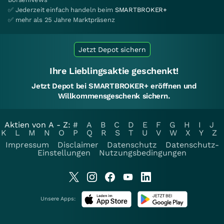
✅ Jederzeit einfach handeln beim
SMARTBROKER+
✅ mehr als 25 Jahre Marktpräsenz
Jetzt Depot sichern
Ihre Lieblingsaktie geschenkt!
Jetzt Depot bei SMARTBROKER+ eröffnen und
Willkommensgeschenk sichern.
Aktien von A - Z:
#
A
B
C
D
E
F
G
H
I
J
K
L
M
N
O
P
Q
R
S
T
U
V
W
X
Y
Z
Impressum
Disclaimer
Datenschutz
Datenschutz-
Einstellungen
Nutzungsbedingungen
Unsere Apps: