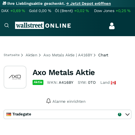
🎁 Ihre Lieblingsaktie geschenkt.
→ Jetzt Depot eröffnen
DAX
+0,69
%
Gold
0,00
%
Öl (Brent)
+0,02
%
Dow Jones
+0,25
%
Aktien
Axo Metals Aktie | A416BY
Chart
Startseite
Axo Metals Aktie
Aktie
WKN:
A416BY
SYM:
0TO
Land
Alarme einrichten
Tradegate