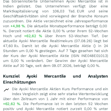
Das börsennotierte Unternehmen Ayoki Mercantile ist in
Indien gelistet. Das Unternehmen verfügt über eine
Marktkapitalisierung von 106,03 Tsd.
EUR
und seine
Geschäftsaktivitäten sind vorwiegend der Branche Konsum
zuzuordnen. Die Aktie verzeichnet eine Jahresperformance
von
+4,98
%
. Die aktuelle Monatsperformance beträgt
0,00
%
. Derzeit notiert die Aktie
0,00
%
unter ihrem 52-Wochen
Hoch und
+62,62
%
über ihrem 52-Wochen Tief. Der
aktuelle Ayoki Mercantile Realtimekurs (
07.08.26
) liegt bei
47,60
₨
. Damit ist die Ayoki Mercantile Aktie () in 24
Stunden um
0,00
%
gestiegen. Auf 7 Tage gesehen hat sich
der Kurs der Ayoki Mercantile Aktie (ISIN INE048E01013)
um
0,00
%
verändert. Der Gewinn der Ayoki Mercantile
Aktie auf 30 Tage, seit dem 09.07.2026, beträgt
0,00
%
.
Kursziel Ayoki Mercantile und Analysten
Einschätzungen
Die Ayoki Mercantile Aktien Kurs Performance und ein
Index Vergleich zeigt eine sehr starke Wertentwicklung
über den Zeitraum von 1 Jahr mit einer Performance von
+62,62
%
. Die Performance ist in den letzten 52 Wochen
positiv und Ayoki Mercantile notiert zurzeit
0,00
%
unter