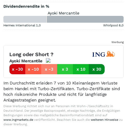
Dividendenrendite in %
Ayoki Mercantile
Hermes International
1,0
Whirlpool
6,0
Werbung
Long oder Short ?
Ayoki Mercantile
x -30
x -10
x -3
x 3
x 10
x 30
Im Durchschnitt erleiden 7 von 10 Kleinanlegern Verluste
beim Handel mit Turbo-Zertifikaten. Turbo-Zertifikate sind
hoch risikoreiche Produkte und nicht für langfristige
Anlagestrategien geeignet.
Diese Werbung richtet sich nur an Personen mit Wohn-/Geschäftssitz in
Deutschland. Der jeweilige Basisprospekt, etwaige Nachträge, die Endgültigen
Bedingungen sowie das maßgebliche Basisinformationsblatt sind auf
www.ingmarkets.de
veröffentlicht. Beachten Sie auch die
weiteren Hinweise
zu
dieser Werbung.