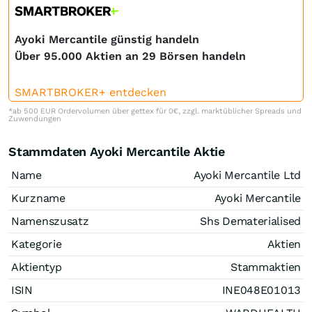
Ayoki Mercantile günstig handeln
Über 95.000 Aktien an 29 Börsen handeln
SMARTBROKER+ entdecken
*ab 500 EUR Ordervolumen über gettex für 0€, zzgl. marktüblicher Spreads und
Zuwendungen
Stammdaten Ayoki Mercantile Aktie
Name
Ayoki Mercantile Ltd
Kurzname
Ayoki Mercantile
Namenszusatz
Shs Dematerialised
Kategorie
Aktien
Aktientyp
Stammaktien
ISIN
INE048E01013