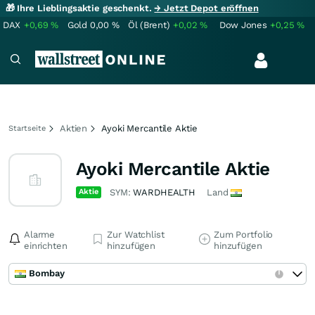
🎁 Ihre Lieblingsaktie geschenkt.
→ Jetzt Depot eröffnen
DAX
+0,69
%
Gold
0,00
%
Öl (Brent)
+0,02
%
Dow Jones
+0,25
%
Aktien
Ayoki Mercantile Aktie
Startseite
Ayoki Mercantile Aktie
Aktie
SYM:
WARDHEALTH
Land
Alarme
Zur Watchlist
Zum Portfolio
einrichten
hinzufügen
hinzufügen
Bombay