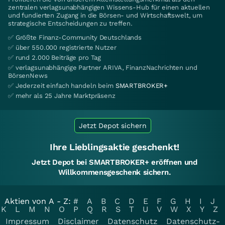
zentralen verlagsunabhängigen Wissens-Hub für einen aktuellen
und fundierten Zugang in die Börsen- und Wirtschaftswelt, um
strategische Entscheidungen zu treffen.
✅ Größte Finanz-Community Deutschlands
✅ über 550.000 registrierte Nutzer
✅ rund 2.000 Beiträge pro Tag
✅ verlagsunabhängige Partner ARIVA, FinanzNachrichten und
BörsenNews
✅ Jederzeit einfach handeln beim
SMARTBROKER+
✅ mehr als 25 Jahre Marktpräsenz
Jetzt Depot sichern
Ihre Lieblingsaktie geschenkt!
Jetzt Depot bei SMARTBROKER+ eröffnen und
Willkommensgeschenk sichern.
Aktien von A - Z:
#
A
B
C
D
E
F
G
H
I
J
K
L
M
N
O
P
Q
R
S
T
U
V
W
X
Y
Z
Impressum
Disclaimer
Datenschutz
Datenschutz-