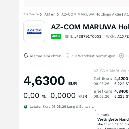
Aktien
AZ-COM MARUWA Holdings Aktie | A
Startseite
AZ-COM MARUWA Hold
Aktie
ISIN:
JP3879170003
WKN:
A1XF
Alarme einrichten
Zur Watchlist hinzufügen
Zu
AZ-COM MARUWA Ho
4,6300
Geldkurs
4,4200
EUR
08.08.26
6.222
S
Briefkurs
4,8400
0,00
0,0000
%
EUR
08.08.26
6.222
S
Letzter Kurs
08.08.26
Lang & Schwarz
Hinweis
Verlängerte Hand
Mo-Fr von
07:30 bi
Neu: Samstag von 14