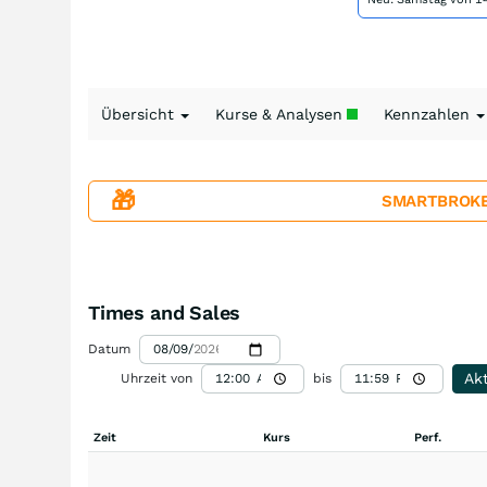
Übersicht
Kurse & Analysen
Kennzahlen
🎁
SMARTBROKER+
Times and Sales
Datum
Akt
Uhrzeit von
bis
Zeit
Kurs
Perf.