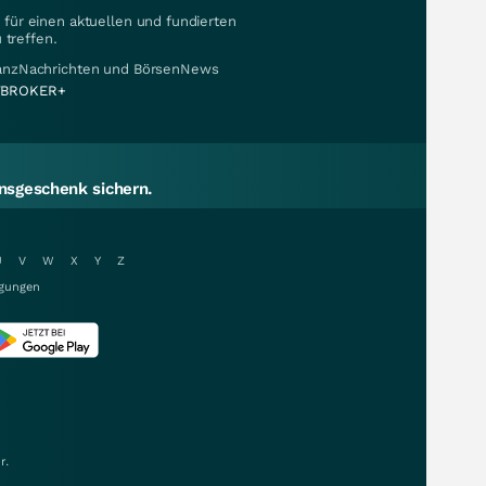
für einen aktuellen und fundierten
 treffen.
nanzNachrichten und BörsenNews
BROKER+
sgeschenk sichern.
U
V
W
X
Y
Z
gungen
r.