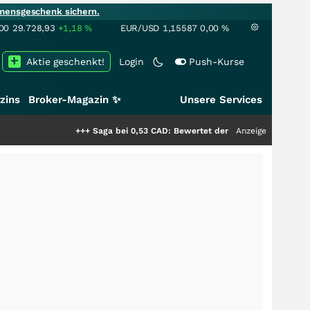
mensgeschenk sichern.
00
29.728,93
+1,18
%
EUR/USD
1,15587
0,00
%
Aktie geschenkt!
Login
Push-Kurse
zins
Broker-Magazin ✨
Unsere Services
+++
Saga bei 0,53 CAD: Bewertet der Markt noch immer nur die 
Anzeige