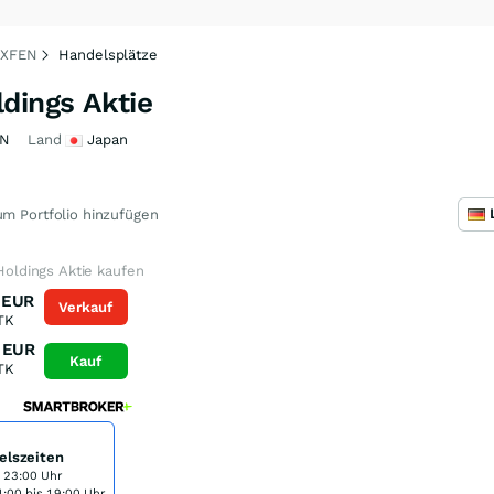
1XFEN
Handelsplätze
ings Aktie
EN
Land
Japan
m Portfolio hinzufügen
ldings Aktie kaufen
EUR
Verkauf
TK
EUR
Kauf
TK
elszeiten
s 23:00 Uhr
:00 bis 19:00 Uhr