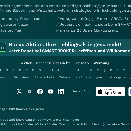
instellungsmerkmal als den zentralen verlagsunabhängigen Wissens-Hub 
 in die Börsen- und Wirtschaftswelt, um strategische Entscheidungen zu
Community Deutschlands
✅ verlagsunabhängige Partner ARIVA, Fi
gistrierte Nutzer
✅ Jederzeit einfach handeln beim
SMART
räge pro Tag
✅ mehr als 25 Jahre Marktpräsenz
Bonus Aktion:
Ihre Lieblingsaktie geschenkt!
rn
Jetzt Depot bei SMARTBROKER+ eröffnen und Willkommen
Aktien-Branchen Übersicht
Sitemap
Werbung
A
B
C
D
E
F
G
H
I
J
K
L
M
N
O
P
Q
R
S
T
essum
Disclaimer
Datenschutz
Datenschutz-Einstellungen
Nutzungsbedin
Unsere Apps:
gen, hilft Ihnen
ARIVA
gerne.
elt aus 285 Bewertungen bei www.kagels-trading.de
15 Min. NYSE +20 Min. AMEX +20 Min. Dow Jones +15 Min. Alle Angaben ohne Gewäh