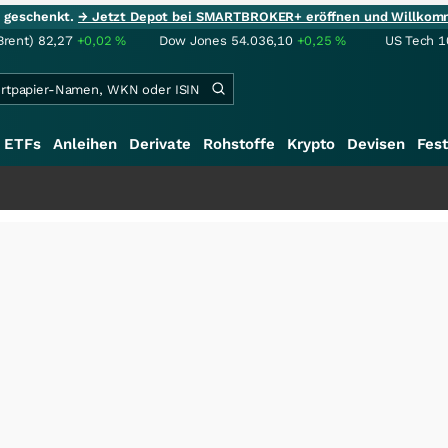
ie geschenkt.
→ Jetzt Depot bei SMARTBROKER+ eröffnen und Willkom
Brent)
82,27
+0,02
%
Dow Jones
54.036,10
+0,25
%
US Tech 1
ETFs
Anleihen
Derivate
Rohstoffe
Krypto
Devisen
Fest