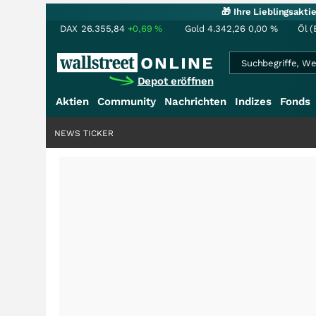
🎁 Ihre Lieblingsakt
DAX
26.355,84
+0,69
%
Gold
4.342,26
0,00
%
Öl (
Depot eröffnen
Aktien
Community
Nachrichten
Indizes
Fonds
NEWS TICKER