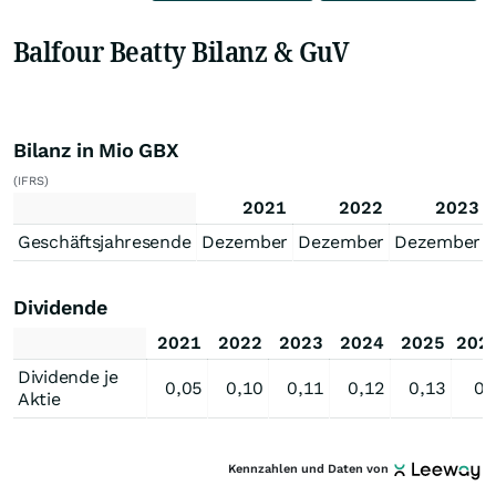
Balfour Beatty Bilanz & GuV
Bilanz in Mio GBX
(IFRS)
2021
2022
2023
Geschäftsjahresende
Dezember
Dezember
Dezember
Dividende
2021
2022
2023
2024
2025
202
Dividende je
0,05
0,10
0,11
0,12
0,13
0,
Aktie
Kennzahlen und Daten von