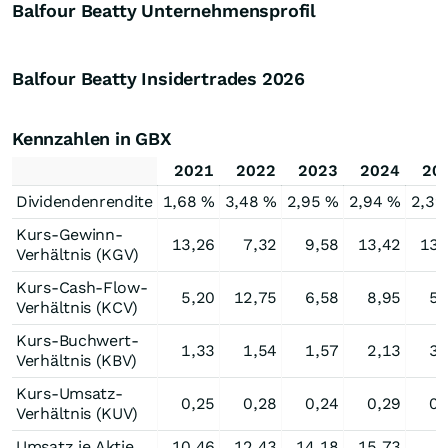
Balfour Beatty Unternehmensprofil
Balfour Beatty Insidertrades
2026
Kennzahlen in GBX
2021
2022
2023
2024
20
Dividendenrendite
1,68 %
3,48 %
2,95 %
2,94 %
2,39
Kurs-Gewinn-
13,26
7,32
9,58
13,42
13,
Verhältnis (KGV)
Kurs-Cash-Flow-
5,20
12,75
6,58
8,95
5,
Verhältnis (KCV)
Kurs-Buchwert-
1,33
1,54
1,57
2,13
3,
Verhältnis (KBV)
Kurs-Umsatz-
0,25
0,28
0,24
0,29
0,
Verhältnis (KUV)
Umsatz je Aktie
10,46
12,43
14,18
15,73