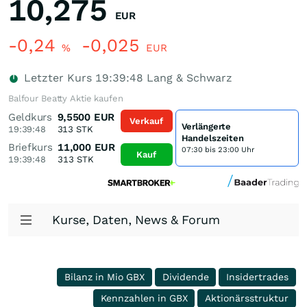
10,275
EUR
-0,24
-0,025
%
EUR
Letzter Kurs
19:39:48
Lang & Schwarz
Balfour Beatty Aktie kaufen
Geldkurs
9,5500
EUR
Verkauf
Verlängerte
19:39:48
313
STK
Handelszeiten
Briefkurs
11,000
EUR
07:30 bis 23:00 Uhr
Kauf
19:39:48
313
STK
Kurse, Daten, News & Forum
Bilanz in Mio GBX
Dividende
Insidertrades
Kennzahlen in GBX
Aktionärsstruktur