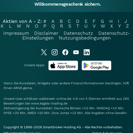
Willkommensgeschenk sichern.
Aktien von A - Z:
#
A
B
C
D
E
F
G
H
I
J
K
L
M
N
O
P
Q
R
S
T
U
V
W
X
Y
Z
Impressum
Disclaimer
Datenschutz
Datenschutz-
Einstellungen
Nutzungsbedingungen
Unsere Apps:
Wenn Sie Kursdaten, Widgets oder andere Finanzinformationen benötigen, hilft
Ihnen
ARIVA
gerne.
Unsere User schätzen wallstreet-online.de: 4.8 von 5 Sternen ermittelt aus 285
Bewertungen bei www.kagels-trading.de
Zeitverzögerung der Kursdaten: Deutsche Börsen +15 Min. NASDAQ +15 Min.
NYSE +20 Min. AMEX +20 Min. Dow Jones +15 Min. Alle Angaben ohne Gewähr.
Copyright © 1998-2026 Smartbroker Holding AG - Alle Rechte vorbehalten.