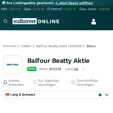
🎁 Ihre Lieblingsaktie geschenkt.
→ Jetzt Depot eröffnen
DAX
-0,07
%
Gold
-0,10
%
Öl (Brent)
+3,63
%
Dow Jones
-0,93
%
Aktien
Balfour Beatty Aktie | 855539
Bilanz
Startseite
Balfour Beatty Aktie
Aktie
WKN:
855539
Land
Alarme
Zur Watchlist
Zum Portfolio
einrichten
hinzufügen
hinzufügen
Lang & Schwarz