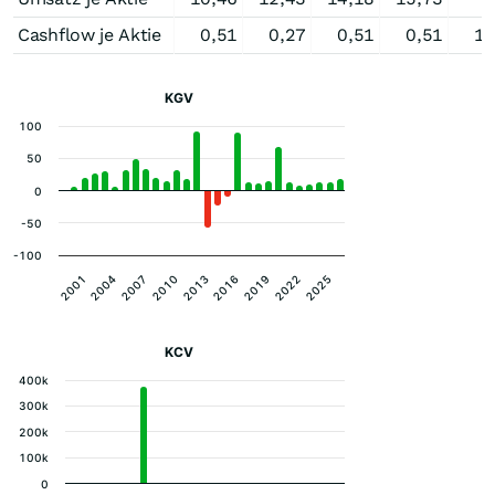
Cashflow je Aktie
0,51
0,27
0,51
0,51
1,
KGV
100
50
0
-50
-100
2001
2004
2007
2010
2013
2016
2019
2022
2025
KCV
400k
300k
200k
100k
0