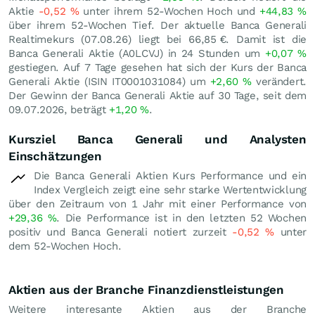
Aktie
-0,52
%
unter ihrem 52-Wochen Hoch und
+44,83
%
über ihrem 52-Wochen Tief. Der aktuelle Banca Generali
Realtimekurs (
07.08.26
) liegt bei 66,85
€
. Damit ist die
Banca Generali Aktie (A0LCVJ) in 24 Stunden um
+0,07
%
gestiegen. Auf 7 Tage gesehen hat sich der Kurs der Banca
Generali Aktie (ISIN IT0001031084) um
+2,60
%
verändert.
Der Gewinn der Banca Generali Aktie auf 30 Tage, seit dem
09.07.2026, beträgt
+1,20
%
.
Kursziel Banca Generali und Analysten
Einschätzungen
Die Banca Generali Aktien Kurs Performance und ein
Index Vergleich zeigt eine sehr starke Wertentwicklung
über den Zeitraum von 1 Jahr mit einer Performance von
+29,36
%
. Die Performance ist in den letzten 52 Wochen
positiv und Banca Generali notiert zurzeit
-0,52
%
unter
dem 52-Wochen Hoch.
Aktien aus der Branche Finanzdienstleistungen
Weitere interesante Aktien aus der Branche