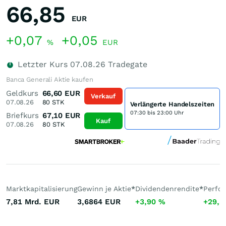
66,85
EUR
+0,07
+0,05
%
EUR
Letzter Kurs
07.08.26
Tradegate
Banca Generali Aktie kaufen
Geldkurs
66,60
EUR
Verkauf
07.08.26
80
STK
Verlängerte Handelszeiten
07:30 bis 23:00 Uhr
Briefkurs
67,10
EUR
Kauf
07.08.26
80
STK
Marktkapitalisierung
Gewinn je Aktie
*
Dividendenrendite
*
Perfo
7,81 Mrd.
EUR
3,6864
EUR
+3,90
%
+29,