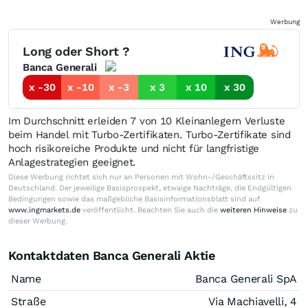
Werbung
Long oder Short ?
Banca Generali
x -30
x -10
x -3
x 3
x 10
x 30
Im Durchschnitt erleiden 7 von 10 Kleinanlegern Verluste
beim Handel mit Turbo-Zertifikaten. Turbo-Zertifikate sind
hoch risikoreiche Produkte und nicht für langfristige
Anlagestrategien geeignet.
Diese Werbung richtet sich nur an Personen mit Wohn-/Geschäftssitz in
Deutschland. Der jeweilige Basisprospekt, etwaige Nachträge, die Endgültigen
Bedingungen sowie das maßgebliche Basisinformationsblatt sind auf
www.ingmarkets.de
veröffentlicht. Beachten Sie auch die
weiteren Hinweise
zu
dieser Werbung.
Kontaktdaten Banca Generali Aktie
Name
Banca Generali SpA
Straße
Via Machiavelli, 4