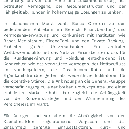
Zinsmarge als von der Höhe und Zusammensetzung des
betreuten Vermögens, der Gebührenstruktur und der
Fähigkeit ab, Kunden in höhermargige Lösungen zu lenken.
Im italienischen Markt zählt Banca Generali zu den
bedeutenden Anbietern im Bereich Finanzberatung und
Vermögensverwaltung und konkurriert mit Instituten wie
Banca Mediolanum, FinecoBank und den Private-Banking-
Einheiten großer Universalbanken. Ein zentraler
Wettbewerbsfaktor ist das Netz an Finanzberatern, das für
die Kundengewinnung und -bindung entscheidend ist.
Kennzahlen wie das verwaltete Vermögen, der Nettozufluss
an Kundengeldern, die Cost-Income-Ratio und die
Eigenkapitalrendite gelten als wesentliche Indikatoren für
die operative Stärke. Die Anbindung an die Generali-Gruppe
verschafft Zugang zu einer breiten Produktpalette und einer
etablierten Marke, erhöht aber zugleich die Abhängigkeit
von der Konzernstrategie und der Wahrnehmung des
Versicherers im Markt.
Für Anleger sind vor allem die Abhängigkeit von den
Kapitalmärkten, regulatorische Vorgaben und das
Zinsumfeld zentrale Einflussfaktoren. Kurs- und