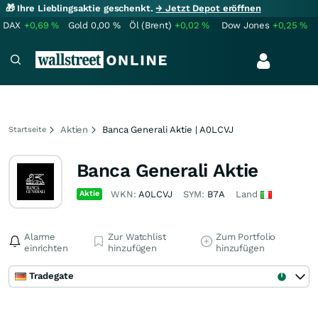
🎁 Ihre Lieblingsaktie geschenkt.
→ Jetzt Depot eröffnen
DAX
+0,69
%
Gold
0,00
%
Öl (Brent)
+0,02
%
Dow Jones
+0,25
%
Aktien
Banca Generali Aktie | A0LCVJ
Startseite
Banca Generali Aktie
Aktie
WKN:
A0LCVJ
SYM:
B7A
Land
Alarme
Zur Watchlist
Zum Portfolio
einrichten
hinzufügen
hinzufügen
Tradegate