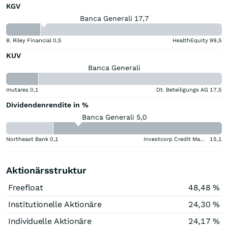
KGV
Banca Generali 17,7
B. Riley Financial
0,5
HealthEquity
99,5
KUV
Banca Generali
mutares
0,1
Dt. Beteiligungs AG
17,5
Dividendenrendite in %
Banca Generali 5,0
Northeast Bank
0,1
Investcorp Credit Management BDC
15,1
Aktionärsstruktur
Freefloat
48,48 %
Institutionelle Aktionäre
24,30 %
Individuelle Aktionäre
24,17 %