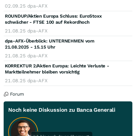
02.09.25
dpa-AFX
ROUNDUP/Aktien Europa Schluss: EuroStoxx
schwächer - FTSE 100 auf Rekordhoch
21.08.25
dpa-AFX
dpa-AFX-Überblick: UNTERNEHMEN vom
21.08.2025 - 15.15 Uhr
21.08.25
dpa-AFX
KORREKTUR 2/Aktien Europa: Leichte Verluste -
Marktteilnehmer bleiben vorsichtig
21.08.25
dpa-AFX
Forum
Noch keine Diskussion zu Banca Generali