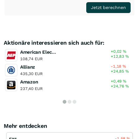
Jetzt berechnen
Aktionäre interessieren sich auch für:
+0,02
%
American Electric Power
+12,83
%
108,74 EUR
-1,18
%
Allianz
+24,85
%
435,30 EUR
+0,49
%
Amazon
+24,76
%
237,40 EUR
Mehr entdecken
-1,58
%