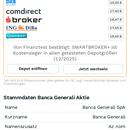
10,00 €
17,40 €
18,47 €
17,45 €
19,40 €
Von Finanztest bestätigt: SMARTBROKER+ ist
Kostensieger in allen getesteten Depotgrößen
(12/2025)
Depot eröffnen
Jetzt wechseln
*ab 500 EUR Ordervolumen über gettex für 0€, zzgl. marktüblicher Spreads und
Zuwendungen
Stammdaten Banca Generali Aktie
Name
Banca Generali SpA
Kurzname
Banca Generali
Namenszusatz
Az nom