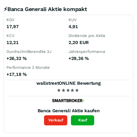
⚡Banca Generali Aktie kompakt
KGV
KUV
17,97
4,91
KCV
Dividende pro Aktie
12,21
2,20
EUR
Durchschnittsrendite 3J
Jahresperformance
+26,32
%
+29,36
%
Performance 3 Monate
+17,18
%
wallstreetONLINE Bewertung
⭐
⭐
⭐
⭐
⭐
Banca Generali
Aktie kaufen
Verkauf
Kauf