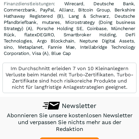
Finanzdienstleistungen:
Wirecard
,
Deutsche Bank
,
Commerzbank
,
PayPal
,
Allianz
,
Bitcoin Group
,
Berkshire
Hathaway Registered (B)
,
Lang & Schwarz
,
Deutsche
Pfandbriefbank
,
mutares
,
Microstrategy (Doing business
Strategy) (A)
,
Porsche Holding SE
,
Coinbase
,
Münchener
Rück
,
flatexDEGIRO
,
Smartbroker Holding
,
DeFi
Technologies
,
Argo Blockchain
,
Neptune Digital Assets
,
sino
,
Metaplanet
,
Fannie Mae
,
Intellabridge Technology
Corporation
,
Visa (A)
,
Blue Cap
Im Durchschnitt erleiden 7 von 10 Kleinanlegern
Verluste beim Handel mit Turbo-Zertifikaten. Turbo-
Zertifikate sind hoch risikoreiche Produkte und
nicht für langfristige Anlagestrategien geeignet.
Newsletter
Abonnieren Sie unsere kostenlosen Newsletter
und verpassen Sie nichts mehr aus der
Redaktion