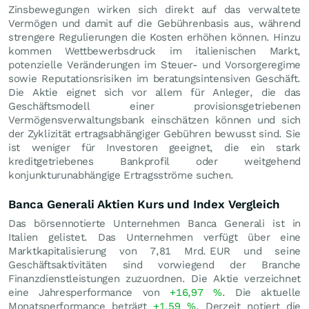
Zinsbewegungen wirken sich direkt auf das verwaltete
Vermögen und damit auf die Gebührenbasis aus, während
strengere Regulierungen die Kosten erhöhen können. Hinzu
kommen Wettbewerbsdruck im italienischen Markt,
potenzielle Veränderungen im Steuer- und Vorsorgeregime
sowie Reputationsrisiken im beratungsintensiven Geschäft.
Die Aktie eignet sich vor allem für Anleger, die das
Geschäftsmodell einer provisionsgetriebenen
Vermögensverwaltungsbank einschätzen können und sich
der Zyklizität ertragsabhängiger Gebühren bewusst sind. Sie
ist weniger für Investoren geeignet, die ein stark
kreditgetriebenes Bankprofil oder weitgehend
konjunkturunabhängige Ertragsströme suchen.
Banca Generali Aktien Kurs und Index Vergleich
Das börsennotierte Unternehmen Banca Generali ist in
Italien gelistet. Das Unternehmen verfügt über eine
Marktkapitalisierung von 7,81 Mrd.
EUR
und seine
Geschäftsaktivitäten sind vorwiegend der Branche
Finanzdienstleistungen zuzuordnen. Die Aktie verzeichnet
eine Jahresperformance von
+16,97
%
. Die aktuelle
Monatsperformance beträgt
+1,59
%
. Derzeit notiert die