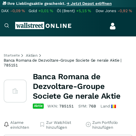
🎁 Ihre Lieblingsaktie geschenkt.
→ Jetzt Depot eröffnen
DAX
-0,09
%
Gold
+0,01
%
Öl (Brent)
+5,15
%
Dow Jones
-0,92
%
Aktien
Startseite
Banca Romana de Dezvoltare-Groupe Societe Ge nerale Aktie |
785151
Banca Romana de
Dezvoltare-Groupe
Societe Ge nerale Aktie
Aktie
WKN:
785151
SYM:
76B
Land
Alarme
Zur Watchlist
Zum Portfolio
einrichten
hinzufügen
hinzufügen