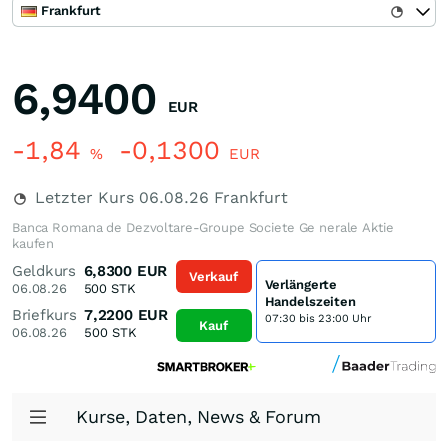
Frankfurt
6,9400
EUR
-1,84
-0,1300
%
EUR
Letzter Kurs
06.08.26
Frankfurt
Banca Romana de Dezvoltare-Groupe Societe Ge nerale Aktie
kaufen
Geldkurs
6,8300
EUR
Verkauf
Verlängerte
06.08.26
500
STK
Handelszeiten
Briefkurs
7,2200
EUR
07:30 bis 23:00 Uhr
Kauf
06.08.26
500
STK
Kurse, Daten, News & Forum