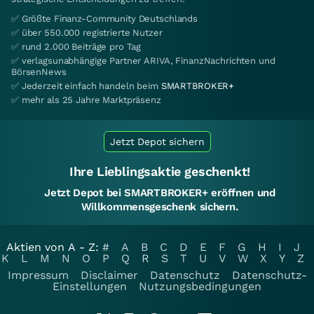
✅ Größte Finanz-Community Deutschlands
✅ über 550.000 registrierte Nutzer
✅ rund 2.000 Beiträge pro Tag
✅ verlagsunabhängige Partner ARIVA, FinanzNachrichten und
BörsenNews
✅ Jederzeit einfach handeln beim
SMARTBROKER+
✅ mehr als 25 Jahre Marktpräsenz
Jetzt Depot sichern
Ihre Lieblingsaktie geschenkt!
Jetzt Depot bei SMARTBROKER+ eröffnen und
Willkommensgeschenk sichern.
Aktien von A - Z:
#
A
B
C
D
E
F
G
H
I
J
K
L
M
N
O
P
Q
R
S
T
U
V
W
X
Y
Z
Impressum
Disclaimer
Datenschutz
Datenschutz-
Einstellungen
Nutzungsbedingungen