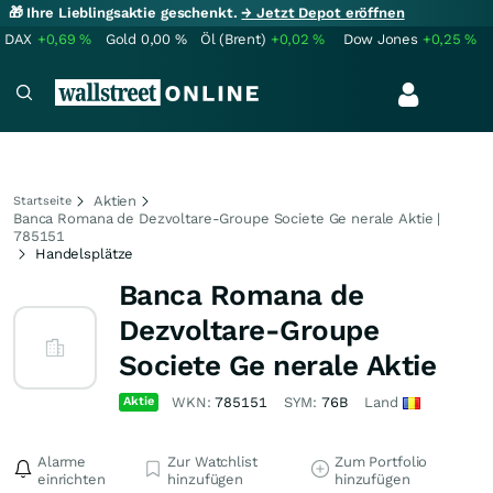
🎁 Ihre Lieblingsaktie geschenkt.
→ Jetzt Depot eröffnen
DAX
+0,69
%
Gold
0,00
%
Öl (Brent)
+0,02
%
Dow Jones
+0,25
%
Aktien
Startseite
Banca Romana de Dezvoltare-Groupe Societe Ge nerale Aktie |
785151
Handelsplätze
Banca Romana de
Dezvoltare-Groupe
Societe Ge nerale Aktie
Aktie
WKN:
785151
SYM:
76B
Land
Alarme
Zur Watchlist
Zum Portfolio
einrichten
hinzufügen
hinzufügen