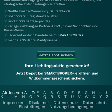
und fundierten Zugang in die Börsen- und Wirtschaftswelt, um
strategische Entscheidungen zu treffen.
✅ Größte Finanz-Community Deutschlands
✅ über 550.000 registrierte Nutzer
✅ rund 2.000 Beiträge pro Tag
✅ verlagsunabhängige Partner ARIVA, FinanzNachrichten und
BörsenNews
✅ Jederzeit einfach handeln beim
SMARTBROKER+
✅ mehr als 25 Jahre Marktpräsenz
Jetzt Depot sichern
Ihre Lieblingsaktie geschenkt!
Jetzt Depot bei SMARTBROKER+ eröffnen und
Willkommensgeschenk sichern.
Aktien von A - Z:
#
A
B
C
D
E
F
G
H
I
J
K
L
M
N
O
P
Q
R
S
T
U
V
W
X
Y
Z
Impressum
Disclaimer
Datenschutz
Datenschutz-
Einstellungen
Nutzungsbedingungen