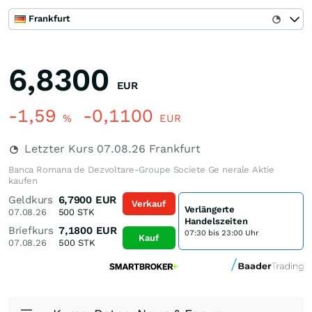
Frankfurt
6,8300
EUR
-1,59
-0,1100
%
EUR
Letzter Kurs
07.08.26
Frankfurt
Banca Romana de Dezvoltare-Groupe Societe Ge nerale Aktie
kaufen
Geldkurs
6,7900
EUR
Verkauf
Verlängerte
07.08.26
500
STK
Handelszeiten
Briefkurs
7,1800
EUR
07:30 bis 23:00 Uhr
Kauf
07.08.26
500
STK