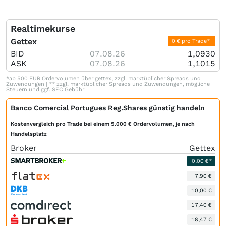
Realtimekurse
Gettex
0 € pro Trade*
BID
07.08.26
1,0930
ASK
07.08.26
1,1015
*ab 500 EUR Ordervolumen über gettex, zzgl. marktüblicher Spreads und
Zuwendungen | ** zzgl. marktüblicher Spreads und Zuwendungen, mögliche
Steuern und ggf. SEC Gebühr
Banco Comercial Portugues Reg.Shares günstig handeln
Kostenvergleich pro Trade bei einem 5.000 € Ordervolumen, je nach
Handelsplatz
Broker
Gettex
0,00 €*
7,90 €
10,00 €
17,40 €
18,47 €