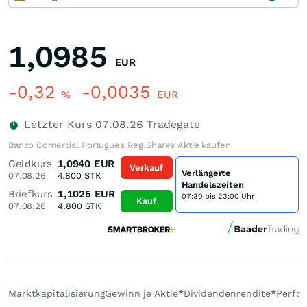
1,0985
EUR
-0,32
-0,0035
%
EUR
Letzter Kurs
07.08.26
Tradegate
Banco Comercial Portugues Reg.Shares Aktie kaufen
Geldkurs
1,0940
EUR
Verkauf
Verlängerte
07.08.26
4.800
STK
Handelszeiten
Briefkurs
1,1025
EUR
07:30 bis 23:00 Uhr
Kauf
07.08.26
4.800
STK
Marktkapitalisierung
Gewinn je Aktie
*
Dividendenrendite
*
Perfo