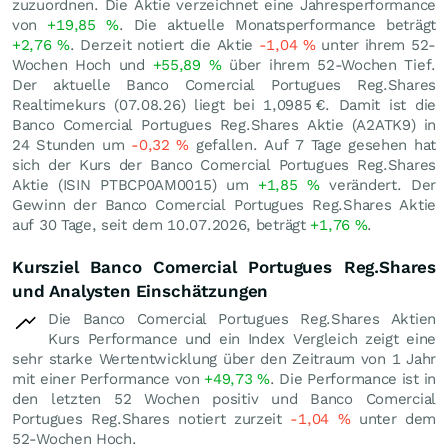
zuzuordnen. Die Aktie verzeichnet eine Jahresperformance
von
+19,85
%
. Die aktuelle Monatsperformance beträgt
+2,76
%
. Derzeit notiert die Aktie
-1,04
%
unter ihrem 52-
Wochen Hoch und
+55,89
%
über ihrem 52-Wochen Tief.
Der aktuelle Banco Comercial Portugues Reg.Shares
Realtimekurs (
07.08.26
) liegt bei 1,0985
€
. Damit ist die
Banco Comercial Portugues Reg.Shares Aktie (A2ATK9) in
24 Stunden um
-0,32
%
gefallen. Auf 7 Tage gesehen hat
sich der Kurs der Banco Comercial Portugues Reg.Shares
Aktie (ISIN PTBCP0AM0015) um
+1,85
%
verändert. Der
Gewinn der Banco Comercial Portugues Reg.Shares Aktie
auf 30 Tage, seit dem 10.07.2026, beträgt
+1,76
%
.
Kursziel Banco Comercial Portugues Reg.Shares
und Analysten Einschätzungen
Die Banco Comercial Portugues Reg.Shares Aktien
Kurs Performance und ein Index Vergleich zeigt eine
sehr starke Wertentwicklung über den Zeitraum von 1 Jahr
mit einer Performance von
+49,73
%
. Die Performance ist in
den letzten 52 Wochen positiv und Banco Comercial
Portugues Reg.Shares notiert zurzeit
-1,04
%
unter dem
52-Wochen Hoch.