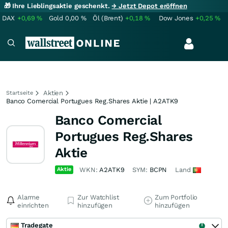
🎁 Ihre Lieblingsaktie geschenkt.
→ Jetzt Depot eröffnen
DAX
+0,69
%
Gold
0,00
%
Öl (Brent)
+0,18
%
Dow Jones
+0,25
%
Aktien
Startseite
Banco Comercial Portugues Reg.Shares Aktie | A2ATK9
Banco Comercial
Portugues Reg.Shares
Aktie
Aktie
WKN:
A2ATK9
SYM:
BCPN
Land
Alarme
Zur Watchlist
Zum Portfolio
einrichten
hinzufügen
hinzufügen
Tradegate