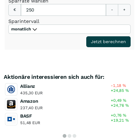
Sparrate
wählen
€
-
+
Sparintervall
monatlich
Jetzt berechnen
Aktionäre interessieren sich auch für:
-1,18
%
Allianz
+24,85
%
435,30 EUR
+0,49
%
Amazon
+24,76
%
237,40 EUR
+0,76
%
BASF
+19,21
%
51,48 EUR