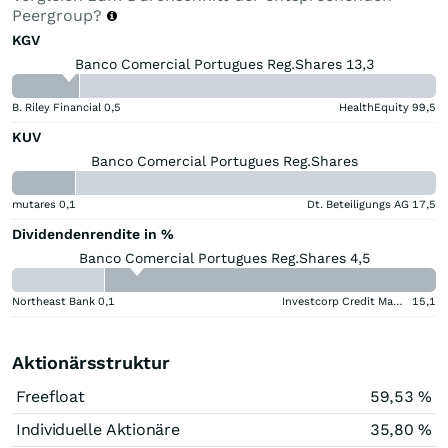
Peergroup?
KGV
Banco Comercial Portugues Reg.Shares 13,3
B. Riley Financial
0,5
HealthEquity
99,5
KUV
Banco Comercial Portugues Reg.Shares
mutares
0,1
Dt. Beteiligungs AG
17,5
Dividendenrendite in %
Banco Comercial Portugues Reg.Shares 4,5
Northeast Bank
0,1
Investcorp Credit Management BDC
15,1
Aktionärsstruktur
Freefloat
59,53 %
Individuelle Aktionäre
35,80 %