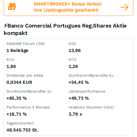
SMARTBROKER+ Bonus Aktion!
🎁
Ihre Lieblingsaktie geschenkt!
⚡Banco Comercial Portugues Reg.Shares Aktie
kompakt
Aktivität Forum (3M)
KGV
1 Beiträge
13,96
KUV
KCV
1,86
1,26
Dividende pro Aktie
Durchschnittsrendite 5J
0,0344
EUR
+54,45
%
Durchschnittsrendite 3J
Jahresperformance
+65,35
%
+49,73
%
Performance 3 Monate
relatives Volumen (rVol)
+18,71
%
3,79
x
Tagesvolumen
48.545.753 St.