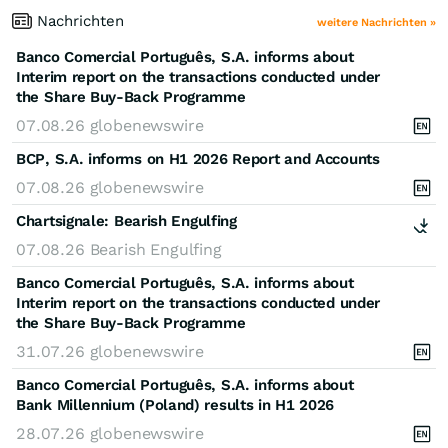
Nachrichten
weitere Nachrichten »
Banco Comercial Português, S.A. informs about
Interim report on the transactions conducted under
the Share Buy-Back Programme
07.08.26
globenewswire
BCP, S.A. informs on H1 2026 Report and Accounts
07.08.26
globenewswire
Chartsignale:
Bearish Engulfing
07.08.26
Bearish Engulfing
Banco Comercial Português, S.A. informs about
Interim report on the transactions conducted under
the Share Buy-Back Programme
31.07.26
globenewswire
Banco Comercial Português, S.A. informs about
Bank Millennium (Poland) results in H1 2026
28.07.26
globenewswire