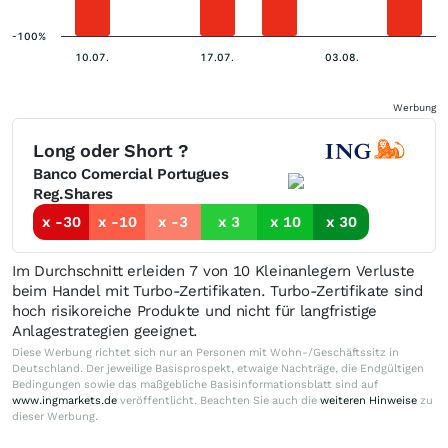
-100%
10.07.
17.07.
03.08.
Werbung
Long oder Short ?
Banco Comercial Portugues
Reg.Shares
x -30
x -10
x -3
x 3
x 10
x 30
Im Durchschnitt erleiden 7 von 10 Kleinanlegern Verluste
beim Handel mit Turbo-Zertifikaten. Turbo-Zertifikate sind
hoch risikoreiche Produkte und nicht für langfristige
Anlagestrategien geeignet.
Diese Werbung richtet sich nur an Personen mit Wohn-/Geschäftssitz in
Deutschland. Der jeweilige Basisprospekt, etwaige Nachträge, die Endgültigen
Bedingungen sowie das maßgebliche Basisinformationsblatt sind auf
www.ingmarkets.de
veröffentlicht. Beachten Sie auch die
weiteren Hinweise
zu
dieser Werbung.