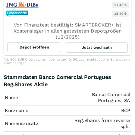
17,45 €
19,40 €
Von Finanztest bestätigt: SMARTBROKER+ ist
Kostensieger in allen getesteten Depotgrößen
(12/2025)
Depot eröffnen
Jetzt wechseln
*ab 500 EUR Ordervolumen über gettex für 0€, zzgl. marktüblicher Spreads und
Zuwendungen
Stammdaten Banco Comercial Portugues
Reg.Shares Aktie
Banco Comercial
Name
Portugues, SA
Kurzname
BCP
Reg.Shares from reverse
Namenszusatz
split