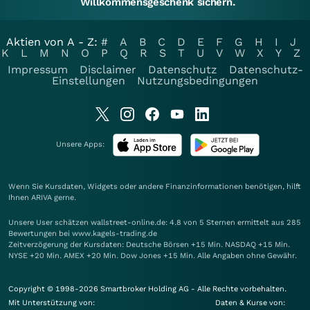
Willkommensgeschenk sichern.
Aktien von A - Z:
#
A
B
C
D
E
F
G
H
I
J
K
L
M
N
O
P
Q
R
S
T
U
V
W
X
Y
Z
Impressum
Disclaimer
Datenschutz
Datenschutz-
Einstellungen
Nutzungsbedingungen
Unsere Apps:
Wenn Sie Kursdaten, Widgets oder andere Finanzinformationen benötigen, hilft
Ihnen
ARIVA
gerne.
Unsere User schätzen wallstreet-online.de: 4.8 von 5 Sternen ermittelt aus 285
Bewertungen bei www.kagels-trading.de
Zeitverzögerung der Kursdaten: Deutsche Börsen +15 Min. NASDAQ +15 Min.
NYSE +20 Min. AMEX +20 Min. Dow Jones +15 Min. Alle Angaben ohne Gewähr.
Copyright © 1998-2026 Smartbroker Holding AG - Alle Rechte vorbehalten.
Mit Unterstützung von:
Daten & Kurse von: