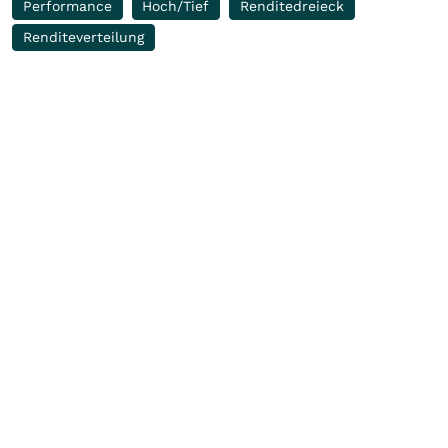
Performance
Hoch/Tief
Renditedreieck
Renditeverteilung