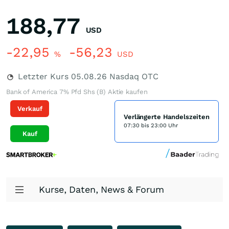
188,77
USD
-22,95
-56,23
%
USD
Letzter Kurs
05.08.26
Nasdaq OTC
Bank of America 7% Pfd Shs (B) Aktie kaufen
Verkauf
Verlängerte Handelszeiten
07:30 bis 23:00 Uhr
Kauf
Kurse, Daten, News & Forum