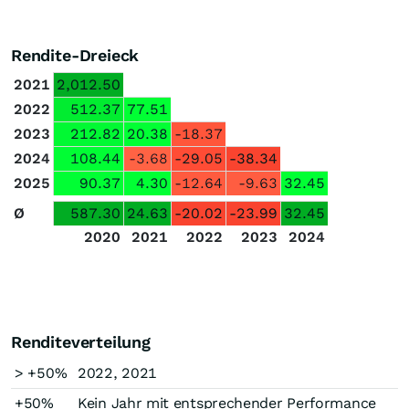
Rendite-Dreieck
2021
2,012.50
2022
512.37
77.51
2023
212.82
20.38
-18.37
2024
108.44
-3.68
-29.05
-38.34
2025
90.37
4.30
-12.64
-9.63
32.45
Ø
587.30
24.63
-20.02
-23.99
32.45
2020
2021
2022
2023
2024
Renditeverteilung
> +50%
2022, 2021
+50%
Kein Jahr mit entsprechender Performance