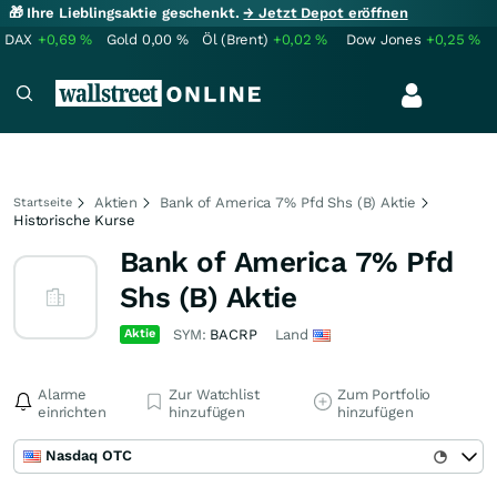
🎁 Ihre Lieblingsaktie geschenkt.
→ Jetzt Depot eröffnen
DAX
+0,69
%
Gold
0,00
%
Öl (Brent)
+0,02
%
Dow Jones
+0,25
%
Aktien
Bank of America 7% Pfd Shs (B) Aktie
Startseite
Historische Kurse
Bank of America 7% Pfd
Shs (B) Aktie
Aktie
SYM:
BACRP
Land
Alarme
Zur Watchlist
Zum Portfolio
einrichten
hinzufügen
hinzufügen
Nasdaq OTC