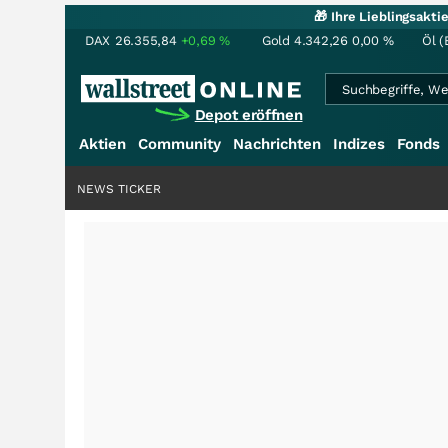
🎁 Ihre Lieblingsakt
DAX
26.355,84
+0,69
%
Gold
4.342,26
0,00
%
Öl (
Depot eröffnen
Aktien
Community
Nachrichten
Indizes
Fonds
NEWS TICKER