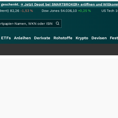
ie geschenkt.
→ Jetzt Depot bei SMARTBROKER+ eröffnen und Willkom
Brent)
82,26
-1,53
%
Dow Jones
54.036,10
+0,25
%
US Tech 1
ETFs
Anleihen
Derivate
Rohstoffe
Krypto
Devisen
Fest