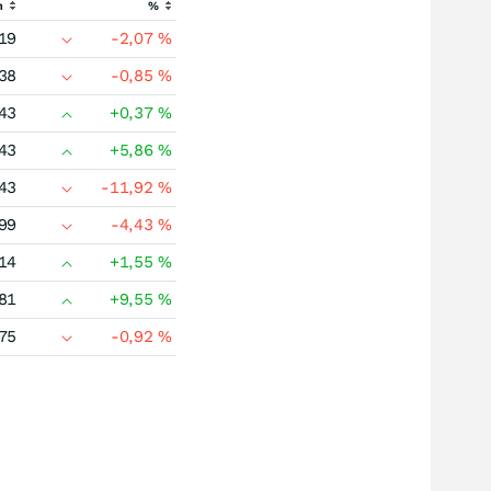
h
%
19
-2,07
%
38
-0,85
%
43
+0,37
%
43
+5,86
%
43
-11,92
%
99
-4,43
%
14
+1,55
%
81
+9,55
%
75
-0,92
%