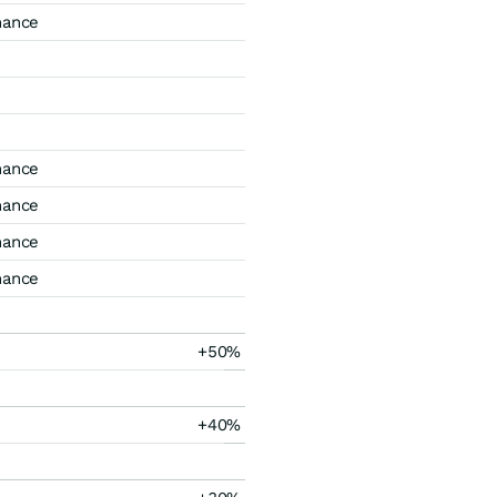
mance
mance
mance
mance
mance
+50%
+40%