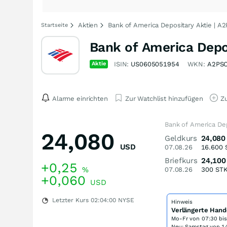
Aktien
Bank of America Depositary Aktie | A
Startseite
Bank of America Depo
Aktie
ISIN:
US0605051954
WKN:
A2PS
Alarme einrichten
Zur Watchlist hinzufügen
Zu
Bank of America Dep
24,080
Geldkurs
24,080
USD
07.08.26
16.600
Briefkurs
24,100
+0,25
%
07.08.26
300
ST
+0,060
USD
Letzter Kurs
02:04:00
NYSE
Hinweis
Verlängerte Hand
Mo-Fr von
07:30 bi
Neu: Samstag von 14