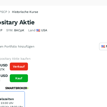
2PSCP
Historische Kurse
sitary Aktie
CP
SYM:
BACpK
Land
USA
m Portfolio hinzufügen
ositary Aktie kaufen
USD
Verkauf
STK
USD
Kauf
K
elszeiten
s 23:00 Uhr
:00 bis 19:00 Uhr