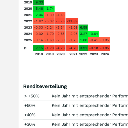
2019
9.33
2020
5.46
1.74
2021
2.06
-1.39
-4.43
2022
-1.62
-5.02
-8.23
-11.89
2023
-0.03
-2.24
-3.54
-3.09
6.59
2024
-0.02
-1.79
-2.65
-2.05
3.27
0.04
2025
-0.14
-1.63
-2.30
-1.75
1.88
-0.41
-0.85
Ø
2.15
-1.73
-4.23
-4.70
3.91
-0.18
-0.85
2018
2019
2020
2021
2022
2023
2024
Renditeverteilung
> +50%
Kein Jahr mit entsprechender Perfor
+50%
Kein Jahr mit entsprechender Perfor
+40%
Kein Jahr mit entsprechender Perfor
+30%
Kein Jahr mit entsprechender Perfor