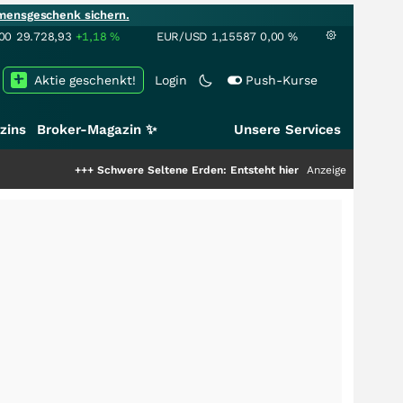
mensgeschenk sichern.
00
29.728,93
+1,18
%
EUR/USD
1,15587
0,00
%
Aktie geschenkt!
Login
Push-Kurse
zins
Broker-Magazin ✨
Unsere Services
+++
Schwere Seltene Erden: Entsteht hier die nächste Milliardenstory?
Anzeige
++