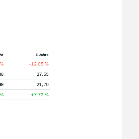
hr
5 Jahre
%
-12,05
%
38
27,55
89
21,70
%
+7,72
%