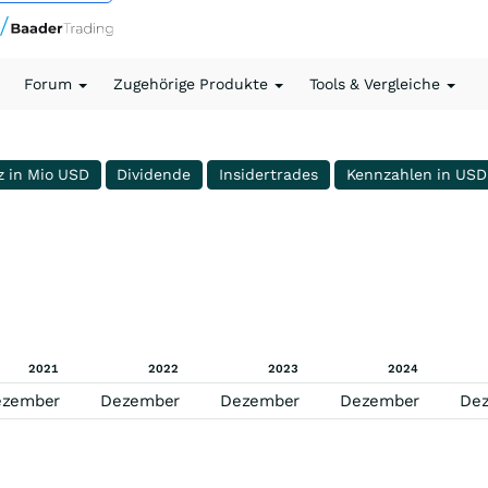
Forum
Zugehörige Produkte
Tools & Vergleiche
z in Mio USD
Dividende
Insidertrades
Kennzahlen in USD
2021
2022
2023
2024
ezember
Dezember
Dezember
Dezember
De