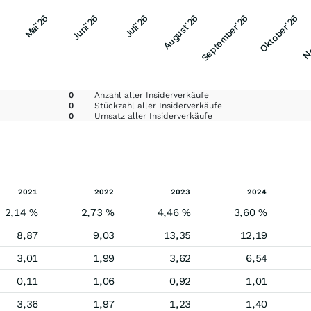
Mai'26
Juni'26
Juli'26
August'26
September'26
Oktober'26
No
0
Anzahl aller Insiderverkäufe
0
Stückzahl aller Insiderverkäufe
0
Umsatz aller Insiderverkäufe
2021
2022
2023
2024
2,14 %
2,73 %
4,46 %
3,60 %
8,87
9,03
13,35
12,19
3,01
1,99
3,62
6,54
0,11
1,06
0,92
1,01
3,36
1,97
1,23
1,40