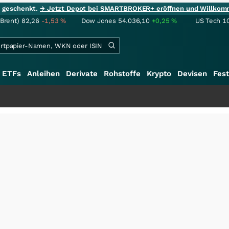
ie geschenkt.
→ Jetzt Depot bei SMARTBROKER+ eröffnen und Willkom
(Brent)
82,26
-1,53
%
Dow Jones
54.036,10
+0,25
%
US Tech 1
ETFs
Anleihen
Derivate
Rohstoffe
Krypto
Devisen
Fest