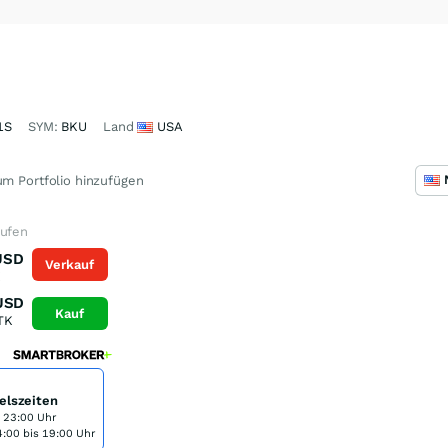
1S
SYM:
BKU
Land
USA
m Portfolio hinzufügen
aufen
USD
Verkauf
K
USD
Kauf
TK
elszeiten
s 23:00 Uhr
:00 bis 19:00 Uhr