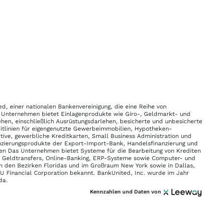
ed, einer nationalen Bankenvereinigung, die eine Reihe von
as Unternehmen bietet Einlagenprodukte wie Giro-, Geldmarkt- und
hen, einschließlich Ausrüstungsdarlehen, besicherte und unbesicherte
ditlinien für eigengenutzte Gewerbeimmobilien, Hypotheken-
tive, gewerbliche Kreditkarten, Small Business Administration und
nzierungsprodukte der Export-Import-Bank, Handelsfinanzierung und
en Das Unternehmen bietet Systeme für die Bearbeitung von Krediten
e Geldtransfers, Online-Banking, ERP-Systeme sowie Computer- und
in den Bezirken Floridas und im Großraum New York sowie in Dallas,
 Financial Corporation bekannt. BankUnited, Inc. wurde im Jahr
da.
Kennzahlen und Daten von