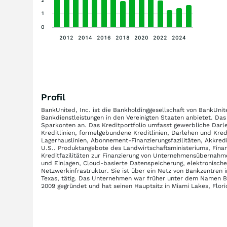
2
1
0
2012
2014
2016
2018
2020
2022
2024
Profil
BankUnited, Inc. ist die Bankholdinggesellschaft von BankUnit
Bankdienstleistungen in den Vereinigten Staaten anbietet. D
Sparkonten an. Das Kreditportfolio umfasst gewerbliche Darle
Kreditlinien, formelgebundene Kreditlinien, Darlehen und Kre
Lagerhauslinien, Abonnement-Finanzierungsfazilitäten, Akkredi
U.S.. Produktangebote des Landwirtschaftsministeriums, Fina
Kreditfazilitäten zur Finanzierung von Unternehmensübernahm
und Einlagen, Cloud-basierte Datenspeicherung, elektronisch
Netzwerkinfrastruktur. Sie ist über ein Netz von Bankzentren 
Texas, tätig. Das Unternehmen war früher unter dem Namen BU
2009 gegründet und hat seinen Hauptsitz in Miami Lakes, Flori