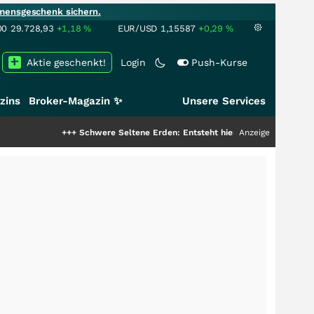
mensgeschenk sichern.
00
29.728,93
+1,18
%
EUR/USD
1,15587
+0,29
%
Aktie geschenkt!
Login
Push-Kurse
zins
Broker-Magazin ✨
Unsere Services
+++
Schwere Seltene Erden: Entsteht hier die nächste Milliardenstory?
Anzeige
+