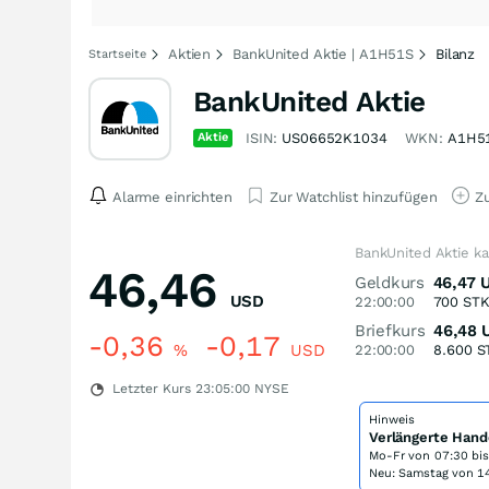
Aktien
BankUnited Aktie | A1H51S
Bilanz
Startseite
BankUnited Aktie
Aktie
ISIN:
US06652K1034
WKN:
A1H5
Alarme einrichten
Zur Watchlist hinzufügen
Zu
BankUnited Aktie k
46,46
Geldkurs
46,47
USD
22:00:00
700
ST
Briefkurs
46,48
-0,36
-0,17
%
USD
22:00:00
8.600
S
Letzter Kurs
23:05:00
NYSE
Hinweis
Verlängerte Hand
Mo-Fr von
07:30 bi
Neu: Samstag von 14