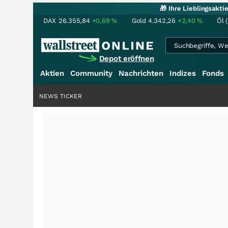
🎁 Ihre Lieblingsakt
DAX
26.355,84
+0,69
%
Gold
4.342,26
+2,40
%
Öl 
Depot eröffnen
Aktien
Community
Nachrichten
Indizes
Fonds
NEWS TICKER