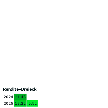
Rendite-Dreieck
2024
21.48
2025
13.22
5.52