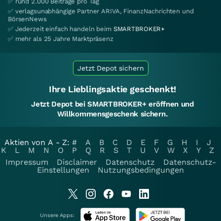
✅ rund 2.000 Beiträge pro Tag
✅ verlagsunabhängige Partner ARIVA, FinanzNachrichten und
BörsenNews
✅ Jederzeit einfach handeln beim
SMARTBROKER+
✅ mehr als 25 Jahre Marktpräsenz
Jetzt Depot sichern
Ihre Lieblingsaktie geschenkt!
Jetzt Depot bei SMARTBROKER+ eröffnen und
Willkommensgeschenk sichern.
Aktien von A - Z:
#
A
B
C
D
E
F
G
H
I
J
K
L
M
N
O
P
Q
R
S
T
U
V
W
X
Y
Z
Impressum
Disclaimer
Datenschutz
Datenschutz-
Einstellungen
Nutzungsbedingungen
Unsere Apps: