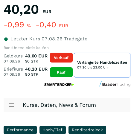
40,20
EUR
-0,99
-0,40
%
EUR
Letzter Kurs
07.08.26
Tradegate
BankUnited Aktie kaufen
Geldkurs
40,00
EUR
Verkauf
07.08.26
90
STK
Verlängerte Handelszeiten
07:30 bis 23:00 Uhr
Briefkurs
40,20
EUR
Kauf
07.08.26
90
STK
Kurse, Daten, News & Forum
Performance
Hoch/Tief
Renditedreieck