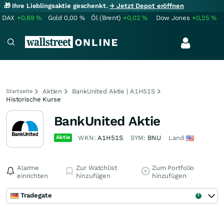
🎁 Ihre Lieblingsaktie geschenkt.
→ Jetzt Depot eröffnen
DAX
+0,69
%
Gold
0,00
%
Öl (Brent)
+0,02
%
Dow Jones
+0,25
%
Aktien
BankUnited Aktie | A1H51S
Startseite
Historische Kurse
BankUnited Aktie
Aktie
WKN:
A1H51S
SYM:
BNU
Land
Alarme
Zur Watchlist
Zum Portfolio
einrichten
hinzufügen
hinzufügen
Tradegate