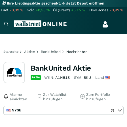
🎁 Ihre Lieblingsaktie geschenkt.
→ Jetzt Depot eröffnen
DAX
-0,09
%
Gold
+0,58
%
Öl (Brent)
+5,15
%
Dow Jones
-0,92
%
Aktien
BankUnited
Nachrichten
Startseite
BankUnited Aktie
Aktie
WKN:
A1H51S
SYM:
BKU
Land
Alarme
Zur Watchlist
Zum Portfolio
einrichten
hinzufügen
hinzufügen
NYSE