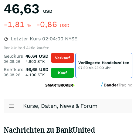
46,63
USD
-1,81
-0,86
%
USD
Letzter Kurs
02:04:00
NYSE
BankUnited Aktie kaufen
Geldkurs
46,64
USD
Verkauf
06.08.26
4.900
STK
Verlängerte Handelszeiten
07:30 bis 23:00 Uhr
Briefkurs
46,65
USD
Kauf
06.08.26
4.100
STK
Kurse, Daten, News & Forum
Nachrichten zu BankUnited