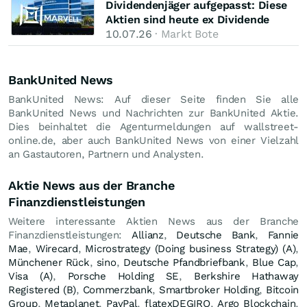
Dividendenjäger aufgepasst: Diese
Aktien sind heute ex Dividende
10.07.26
· Markt Bote
BankUnited News
BankUnited News: Auf dieser Seite finden Sie alle
BankUnited News und Nachrichten zur BankUnited Aktie.
Dies beinhaltet die Agenturmeldungen auf wallstreet-
online.de, aber auch BankUnited News von einer Vielzahl
an Gastautoren, Partnern und Analysten.
Aktie News aus der Branche
Finanzdienstleistungen
Weitere interessante Aktien News aus der Branche
Finanzdienstleistungen:
Allianz
,
Deutsche Bank
,
Fannie
Mae
,
Wirecard
,
Microstrategy (Doing business Strategy) (A)
,
Münchener Rück
,
sino
,
Deutsche Pfandbriefbank
,
Blue Cap
,
Visa (A)
,
Porsche Holding SE
,
Berkshire Hathaway
Registered (B)
,
Commerzbank
,
Smartbroker Holding
,
Bitcoin
Group
,
Metaplanet
,
PayPal
,
flatexDEGIRO
,
Argo Blockchain
,