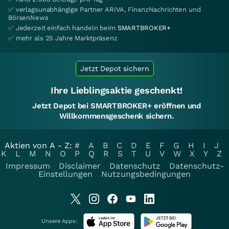
✅ verlagsunabhängige Partner ARIVA, FinanzNachrichten und
BörsenNews
✅ Jederzeit einfach handeln beim
SMARTBROKER+
✅ mehr als 25 Jahre Marktpräsenz
Jetzt Depot sichern
Ihre Lieblingsaktie geschenkt!
Jetzt Depot bei SMARTBROKER+ eröffnen und
Willkommensgeschenk sichern.
Aktien von A - Z:
#
A
B
C
D
E
F
G
H
I
J
K
L
M
N
O
P
Q
R
S
T
U
V
W
X
Y
Z
Impressum
Disclaimer
Datenschutz
Datenschutz-
Einstellungen
Nutzungsbedingungen
Unsere Apps: