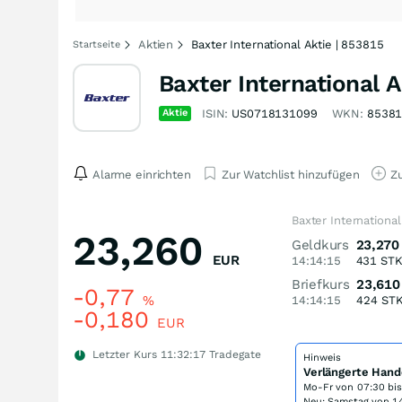
Aktien
Baxter International Aktie | 853815
Startseite
Baxter International A
Aktie
ISIN:
US0718131099
WKN:
8538
Alarme einrichten
Zur Watchlist hinzufügen
Zu
Baxter International
23,260
Geldkurs
23,270
EUR
14:14:15
431
ST
Briefkurs
23,610
-0,77
%
14:14:15
424
ST
-0,180
EUR
Letzter Kurs
11:32:17
Tradegate
Hinweis
Verlängerte Hand
Mo-Fr von
07:30 bi
Neu: Samstag von 14