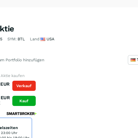
ktie
15
SYM:
BTL
Land
USA
m Portfolio hinzufügen
 Aktie kaufen
EUR
Verkauf
K
EUR
Kauf
K
elszeiten
s 23:00 Uhr
:00 bis 19:00 Uhr