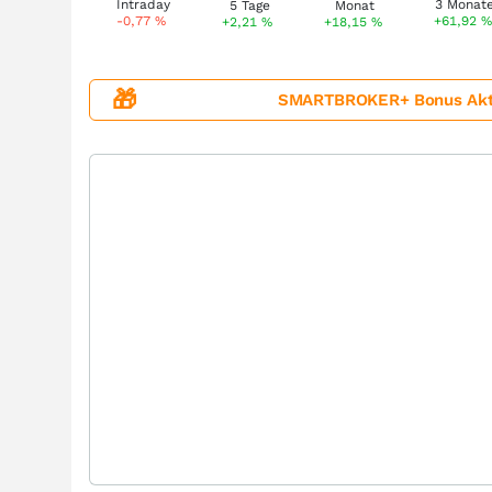
-0,77
%
+61,92
%
+2,21
%
+18,15
%
🎁
SMARTBROKER+ Bonus Aktion