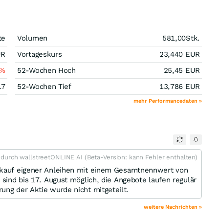
te
Volumen
581,00
Stk.
UR
Vortageskurs
23,440
EUR
%
52-Wochen Hoch
25,45
EUR
17
52-Wochen Tief
13,786
EUR
mehr Performancedaten »
t durch wallstreetONLINE AI (Beta-Version: kann Fehler enthalten)
ckkauf eigener Anleihen mit einem Gesamtnennwert von
 sind bis 17. August möglich, die Angebote laufen regulär
ung der Aktie wurde nicht mitgeteilt.
weitere Nachrichten »