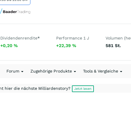
Dividendenrendite
*
Performance 1 J
Volumen (he
+0,20
%
+22,39
%
581
St.
Forum
Zugehörige Produkte
Tools & Vergleiche
t hier die nächste Milliardenstory?
Jetzt lesen