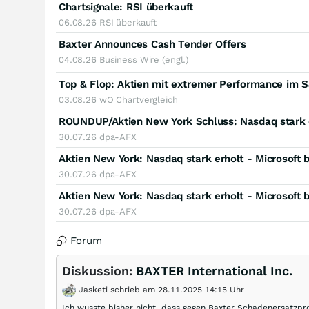
Chartsignale:
RSI überkauft
06.08.26
RSI überkauft
Baxter Announces Cash Tender Offers
04.08.26
Business Wire (engl.)
Top & Flop: Aktien mit extremer Performance im 
03.08.26
wO Chartvergleich
ROUNDUP/Aktien New York Schluss: Nasdaq stark e
30.07.26
dpa-AFX
Aktien New York: Nasdaq stark erholt - Microsoft b
30.07.26
dpa-AFX
Aktien New York: Nasdaq stark erholt - Microsoft b
30.07.26
dpa-AFX
Forum
Diskussion:
BAXTER International Inc.
Jasketi schrieb am 28.11.2025 14:15 Uhr
Ich wusste bisher nicht, dass gegen Baxter Schadenersatzpr