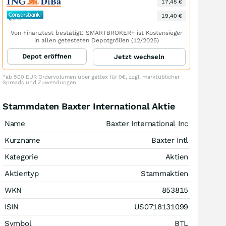
17,45 €
19,40 €
Von Finanztest bestätigt: SMARTBROKER+ ist Kostensieger
in allen getesteten Depotgrößen (12/2025)
Depot eröffnen
Jetzt wechseln
*ab 500 EUR Ordervolumen über gettex für 0€, zzgl. marktüblicher
Spreads und Zuwendungen
Stammdaten Baxter International Aktie
Name
Baxter International Inc
Kurzname
Baxter Intl
Kategorie
Aktien
Aktientyp
Stammaktien
WKN
853815
ISIN
US0718131099
Symbol
BTL