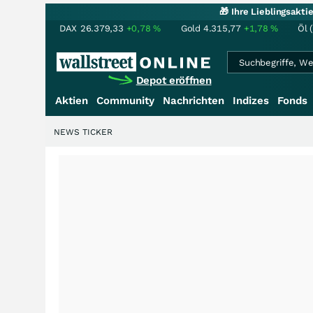
🎁 Ihre Lieblingsakt
DAX
26.379,33
+0,78
%
Gold
4.315,77
+1,78
%
Öl 
Depot eröffnen
Aktien
Community
Nachrichten
Indizes
Fonds
NEWS TICKER