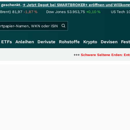
ie geschenkt.
→ Jetzt Depot bei SMARTBROKER+ eröffnen und Willkom
(Brent)
81,97
-1,87
%
Dow Jones
53.953,75
+0,10
%
US Tech 1
ETFs
Anleihen
Derivate
Rohstoffe
Krypto
Devisen
Fest
+++
Schwere Seltene Erden: Entsteht hier di