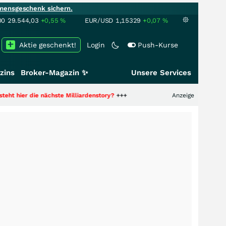
mensgeschenk sichern.
00
29.544,03
+0,55
%
EUR/USD
1,15329
+0,07
%
Aktie geschenkt!
Login
Push-Kurse
zins
Broker-Magazin ✨
Unsere Services
e nächste Milliardenstory?
+++
Anzeige