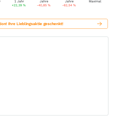
+22,39
%
-40,85
%
-62,54
%
! Ihre Lieblingsaktie geschenkt!