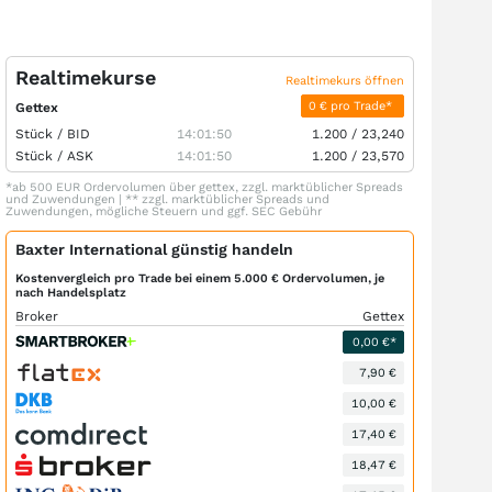
Realtimekurse
Realtimekurs öffnen
0 € pro Trade*
Gettex
Stück /
BID
14:01:50
1.200
/
23,240
Stück /
ASK
14:01:50
1.200
/
23,570
*ab 500 EUR Ordervolumen über gettex, zzgl. marktüblicher Spreads
und Zuwendungen | ** zzgl. marktüblicher Spreads und
Zuwendungen, mögliche Steuern und ggf. SEC Gebühr
Baxter International günstig handeln
Kostenvergleich pro Trade bei einem 5.000 € Ordervolumen, je
nach Handelsplatz
Broker
Gettex
0,00 €*
7,90 €
10,00 €
17,40 €
18,47 €