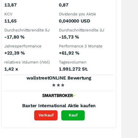
13,87
0,87
KCV
Dividende pro Aktie
11,65
0,040000
USD
Durchschnittsrendite 5J
Durchschnittsrendite 3J
-17,80
%
-15,73
%
Jahresperformance
Performance 3 Monate
+22,39
%
+61,92
%
relatives Volumen (rVol)
Tagesvolumen
1,42
x
1.991.272 St.
wallstreetONLINE Bewertung
⭐
⭐
⭐
Baxter International
Aktie kaufen
Verkauf
Kauf