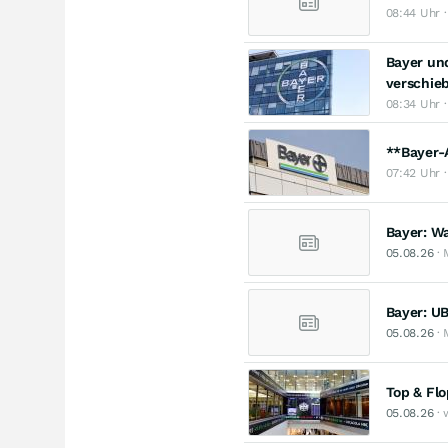
08:44 Uhr ·
Bayer un
verschie
08:34 Uhr 
**Bayer-A
07:42 Uhr 
Bayer: Wa
05.08.26
· 
Bayer: UB
05.08.26
· 
Top & Flo
05.08.26
· 