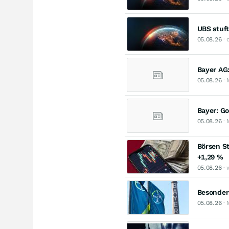
UBS stuft
05.08.26
· 
Bayer AG:
05.08.26
· 
Bayer: Go
05.08.26
· 
Börsen St
+1,29 %
05.08.26
· 
Besonders
05.08.26
· 