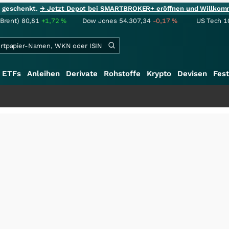
ie geschenkt.
→ Jetzt Depot bei SMARTBROKER+ eröffnen und Willkom
(Brent)
80,81
+1,72
%
Dow Jones
54.307,34
-0,17
%
US Tech 1
ETFs
Anleihen
Derivate
Rohstoffe
Krypto
Devisen
Fest
+++