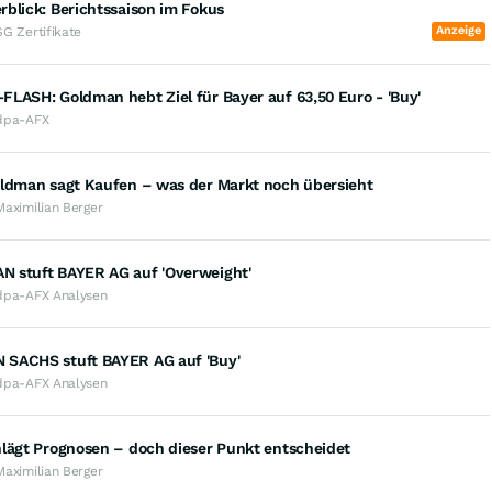
blick: Berichtssaison im Fokus
Anzeige
SG Zertifikate
LASH: Goldman hebt Ziel für Bayer auf 63,50 Euro - 'Buy'
dpa-AFX
oldman sagt Kaufen – was der Markt noch übersieht
Maximilian Berger
 stuft BAYER AG auf 'Overweight'
dpa-AFX Analysen
SACHS stuft BAYER AG auf 'Buy'
dpa-AFX Analysen
hlägt Prognosen – doch dieser Punkt entscheidet
Maximilian Berger