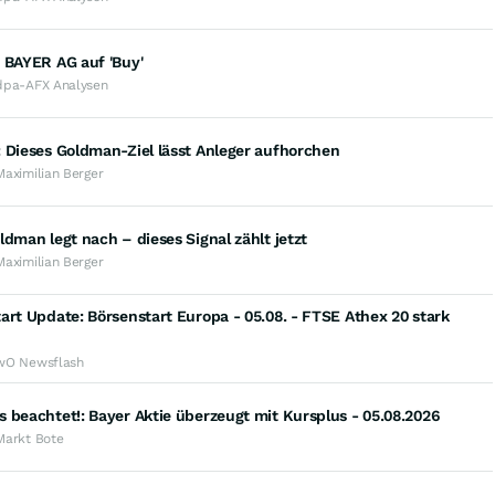
 BAYER AG auf 'Buy'
dpa-AFX Analysen
 Dieses Goldman-Ziel lässt Anleger aufhorchen
Maximilian Berger
ldman legt nach – dieses Signal zählt jetzt
Maximilian Berger
art Update: Börsenstart Europa - 05.08. - FTSE Athex 20 stark
wO Newsflash
 beachtet!: Bayer Aktie überzeugt mit Kursplus - 05.08.2026
Markt Bote