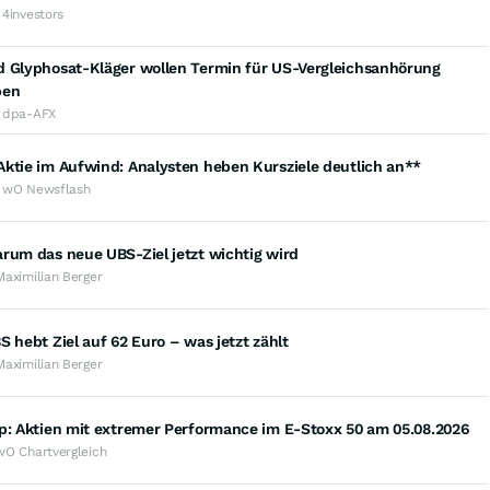
 4investors
d Glyphosat-Kläger wollen Termin für US-Vergleichsanhörung
ben
· dpa-AFX
ktie im Aufwind: Analysten heben Kursziele deutlich an**
· wO Newsflash
rum das neue UBS-Ziel jetzt wichtig wird
Maximilian Berger
S hebt Ziel auf 62 Euro – was jetzt zählt
Maximilian Berger
p: Aktien mit extremer Performance im E-Stoxx 50 am 05.08.2026
wO Chartvergleich