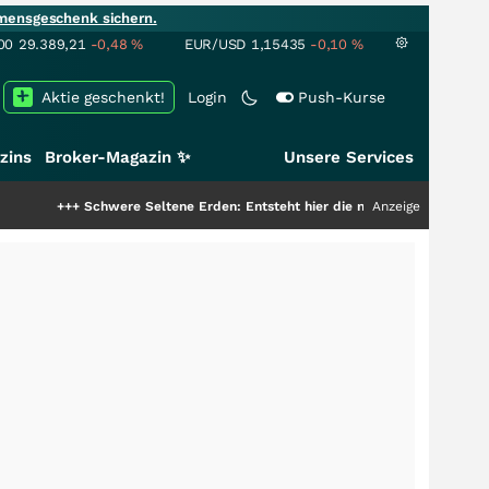
mensgeschenk sichern.
00
29.389,21
-0,48
%
EUR/USD
1,15435
-0,10
%
Aktie geschenkt!
Login
Push-Kurse
zins
Broker-Magazin ✨
Unsere Services
Schwere Seltene Erden: Entsteht hier die nächste Milliardenstory?
Anzeige
+++