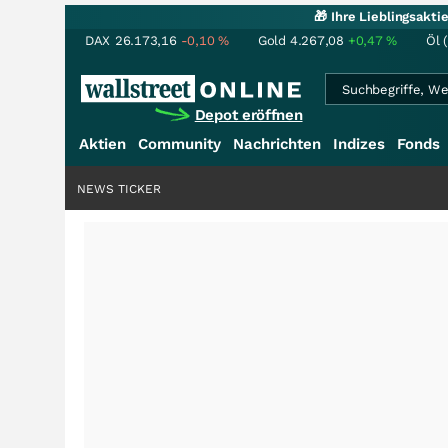
🎁 Ihre Lieblingsakt
DAX
26.173,16
-0,10
%
Gold
4.267,08
+0,47
%
Öl 
Depot eröffnen
Aktien
Community
Nachrichten
Indizes
Fonds
NEWS TICKER