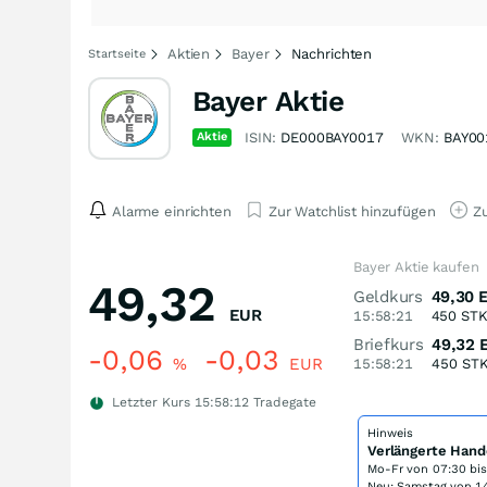
Aktien
Bayer
Nachrichten
Startseite
Bayer Aktie
Aktie
ISIN:
DE000BAY0017
WKN:
BAY00
Alarme einrichten
Zur Watchlist hinzufügen
Zu
Bayer Aktie kaufen
49,32
Geldkurs
49,30
EUR
15:58:21
450
ST
Briefkurs
49,32
-0,06
-0,03
%
EUR
15:58:21
450
ST
Letzter Kurs
15:58:12
Tradegate
Hinweis
Verlängerte Hand
Mo-Fr von
07:30 bi
Neu: Samstag von 14