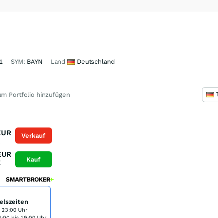
1
SYM:
BAYN
Land
Deutschland
m Portfolio hinzufügen
EUR
Verkauf
K
EUR
Kauf
K
elszeiten
s 23:00 Uhr
:00 bis 19:00 Uhr