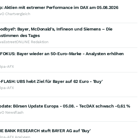
op: Aktien mit extremer Performance im DAX am 05.08.2026
wO Chartvergleich
odbye?: Bayer, McDonald's, Infineon und Siemens – Die
nstimmen des Tages
wallstreetONLINE Redaktion
 FOKUS: Bayer wieder an 50-Euro-Marke - Analysten erhöhen
dpa-AFX
LASH: UBS hebt Ziel für Bayer auf 62 Euro - 'Buy'
dpa-AFX
pdate: Börsen Update Europa - 05.08. - TecDAX schwach -0,61 %
wO Newsflash
 BANK RESEARCH stuft BAYER AG auf 'Buy'
dpa-AFX Analysen