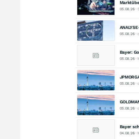
Marktüber
05.08.26
· 
ANALYSE-F
05.08.26
· 
Bayer: G
05.08.26
· 
JPMORGAN
05.08.26
· 
GOLDMAN 
05.08.26
· 
Bayer sc
04.08.26
· 