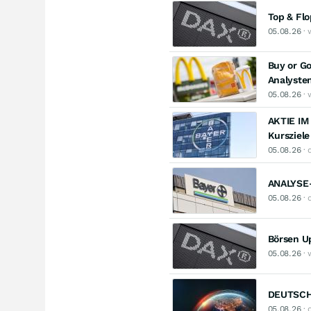
Top & Fl
05.08.26
· 
Buy or Go
Analyste
05.08.26
· 
AKTIE IM
Kursziele
05.08.26
· 
ANALYSE-F
05.08.26
· 
Börsen U
05.08.26
· 
DEUTSCHE
05.08.26
· 