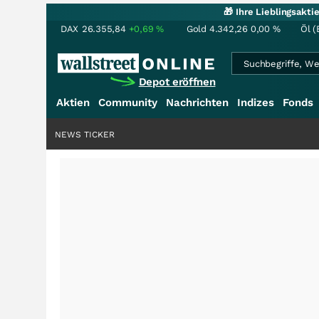
🎁 Ihre Lieblingsakt
DAX
26.355,84
+0,69
%
Gold
4.342,26
0,00
%
Öl (
Depot eröffnen
Aktien
Community
Nachrichten
Indizes
Fonds
NEWS TICKER