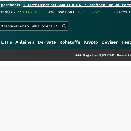
ie geschenkt.
→ Jetzt Depot bei SMARTBROKER+ eröffnen und Willkom
Brent)
82,27
+0,02
%
Dow Jones
54.036,10
+0,25
%
US Tech 1
ETFs
Anleihen
Derivate
Rohstoffe
Krypto
Devisen
Fest
+++
Saga bei 0,53 CAD: Bewertet der Markt 