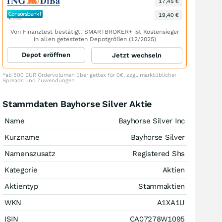
17,45 €
19,40 €
Von Finanztest bestätigt: SMARTBROKER+ ist Kostensieger
in allen getesteten Depotgrößen (12/2025)
Depot eröffnen
Jetzt wechseln
*ab 500 EUR Ordervolumen über gettex für 0€, zzgl. marktüblicher
Spreads und Zuwendungen
Stammdaten Bayhorse Silver Aktie
Name
Bayhorse Silver Inc
Kurzname
Bayhorse Silver
Namenszusatz
Registered Shs
Kategorie
Aktien
Aktientyp
Stammaktien
WKN
A1XA1U
ISIN
CA07278W1095