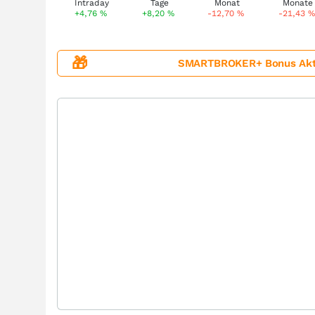
+4,76
%
+8,20
%
-12,70
%
-21,43
%
🎁
SMARTBROKER+ Bonus Aktion