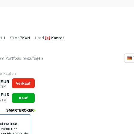
A1U
SYM:
7KXN
Land
Kanada
m Portfolio hinzufügen
ie kaufen
EUR
Verkauf
STK
EUR
Kauf
STK
elszeiten
s 23:00 Uhr
:00 bis 19:00 Uhr