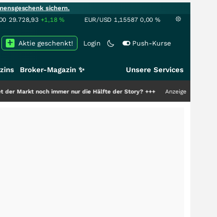
mensgeschenk sichern.
00
29.728,93
+1,18
%
EUR/USD
1,15587
0,00
%
Aktie geschenkt!
Login
Push-Kurse
zins
Broker-Magazin ✨
Unsere Services
noch immer nur die Hälfte der Story?
+++
Anzeige