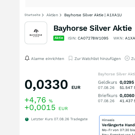
Aktien
Bayhorse Silver Aktie | A1XA1U
Startseite
Bayhorse Silver Aktie
Aktie
ISIN:
CA07278W1095
WKN:
A1X
Alarme einrichten
Zur Watchlist hinzufügen
Zu
Bayhorse Silver Akt
0,0330
Geldkurs
0,0295
EUR
07.08.26
51.547
Briefkurs
0,0360
+4,76
%
07.08.26
41.437
+0,0015
EUR
Letzter Kurs
07.08.26
Tradegate
Hinweis
Verlängerte Hand
Mo-Fr von
07:30 bi
Neu: Samstag von 14