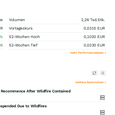
te
Volumen
2,26 Tsd.
Stk.
UR
Vortageskurs
0,0315
EUR
%
52-Wochen Hoch
0,1020
EUR
26
52-Wochen Tief
0,0230
EUR
mehr Performancedaten »
weitere Nachrichten »
to Recommence After Wildfire Contained
uspended Due to Wildfires