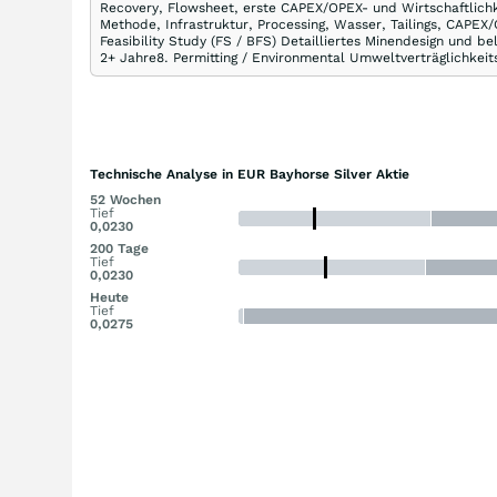
Recovery, Flowsheet, erste CAPEX/OPEX- und Wirtschaftlichke
Methode, Infrastruktur, Processing, Wasser, Tailings, CAPEX
Feasibility Study (FS / BFS) Detailliertes Minendesign und b
2+ Jahre8. Permitting / Environmental Umweltverträglichkeit
Technische Analyse in EUR Bayhorse Silver Aktie
52 Wochen
Tief
0,0230
200 Tage
Tief
0,0230
Heute
Tief
0,0275