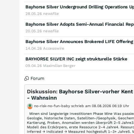
Bayhorse Silver Underground Drilling Operations U
28.05.26
newsfile
Bayhorse Silver Adopts Semi-Annual Financial Rep
20.05.26
newsfile
Bayhorse Silver Announces Brokered LIFE Offering 
14.04.26
Accesswire
BAYHORSE SILVER INC zeigt strukturelle Stärke
09.04.26
Maximilian Berger
Forum
Diskussion:
Bayhorse Silver-vorher Kent 
- Wahnsinn
no-risk-no-fun-baby schrieb am 08.08.2026 06:19 Uhr
Minen sind langwierige Investitionen Phase Mine Was passie
Geologie, historische Daten, Satelliten-/Geophysik, Geochem
Kartierung, Proben, Anomalien werden überprüft 2–5 Jahre3
Modell des Erzkörpers, erste Ressource 2–4 Jahre4. Resour
Inferred → Indicated → Measured hochgestuft 1–3+ Jahre5. Me