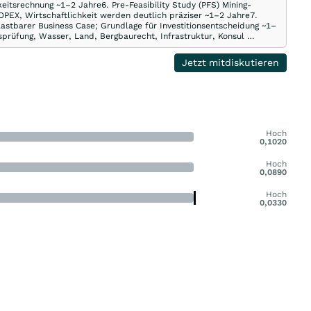
itsrechnung ~1–2 Jahre6. Pre-Feasibility Study (PFS) Mining-
/OPEX, Wirtschaftlichkeit werden deutlich präziser ~1–2 Jahre7.
elastbarer Business Case; Grundlage für Investitionsentscheidung ~1–
sprüfung, Wasser, Land, Bergbaurecht, Infrastruktur, Konsul …
Jetzt mitdiskutieren
Hoch
0,1020
Hoch
0,0890
Hoch
0,0330