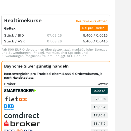
Realtimekurse
Realtimekurs öffnen
0 € pro Trade*
Gettex
Stück /
BID
07.08.26
5.400
/
0,0215
Stück /
ASK
07.08.26
5.400
/
0,0415
*ab 500 EUR Ordervolumen über gettex, zzgl. marktüblicher Spreads
und Zuwendungen | ** zzgl. marktüblicher Spreads und
Zuwendungen, mögliche Steuern und ggf. SEC Gebühr
Bayhorse Silver günstig handeln
Kostenvergleich pro Trade bei einem 5.000 € Ordervolumen, je
nach Handelsplatz
Broker
Gettex
0,00 €*
7,90 €
10,00 €
17,40 €
18,47 €