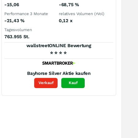
-15,06
-68,75
%
Performance 3 Monate
relatives Volumen (rVol)
-21,43
%
0,12
x
Tagesvolumen
763.955 St.
wallstreetONLINE Bewertung
⭐
⭐
⭐
⭐
Bayhorse Silver
Aktie kaufen
Verkauf
Kauf