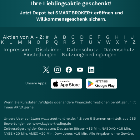
Ihre Lieblingsaktie geschenkt!
Jetzt Depot bei SMARTBROKER+ eröffnen und
Willkommensgeschenk sichern.
Aktien von A - Z:
#
A
B
C
D
E
F
G
H
I
J
K
L
M
N
O
P
Q
R
S
T
U
V
W
X
Y
Z
Impressum
Disclaimer
Datenschutz
Datenschutz-
Einstellungen
Nutzungsbedingungen
Unsere Apps:
Wenn Sie Kursdaten, Widgets oder andere Finanzinformationen benötigen, hilft
Ihnen
ARIVA
gerne.
Unsere User schätzen wallstreet-online.de: 4.8 von 5 Sternen ermittelt aus 285
Bewertungen bei www.kagels-trading.de
Zeitverzögerung der Kursdaten: Deutsche Börsen +15 Min. NASDAQ +15 Min.
NYSE +20 Min. AMEX +20 Min. Dow Jones +15 Min. Alle Angaben ohne Gewähr.