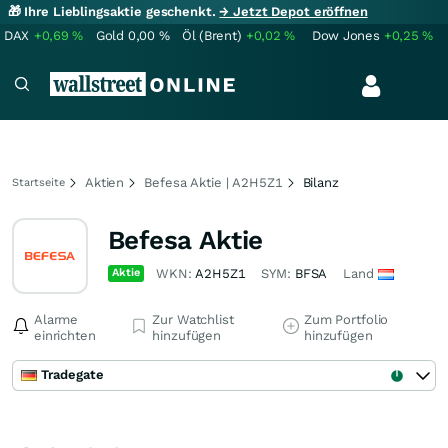
🎁 Ihre Lieblingsaktie geschenkt.
→ Jetzt Depot eröffnen
DAX
+0,69
%
Gold
0,00
%
Öl (Brent)
+0,02
%
Dow Jones
+0,25
%
Aktien
Befesa Aktie | A2H5Z1
Bilanz
Startseite
Befesa Aktie
Aktie
WKN:
A2H5Z1
SYM:
BFSA
Land
Alarme
Zur Watchlist
Zum Portfolio
einrichten
hinzufügen
hinzufügen
Tradegate