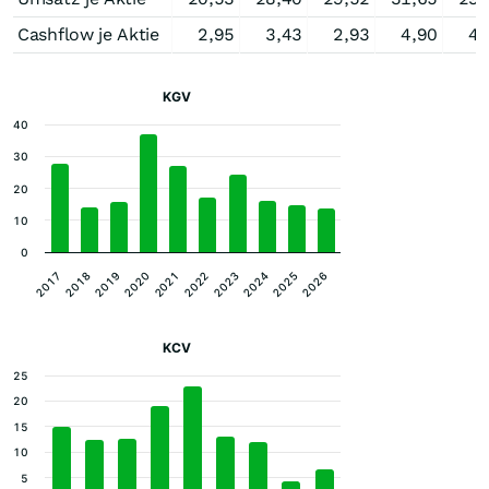
Cashflow je Aktie
2,95
3,43
2,93
4,90
4,
KGV
40
30
20
10
0
2017
2022
2020
2025
2018
2023
2021
2026
2019
2024
KCV
25
20
15
10
5