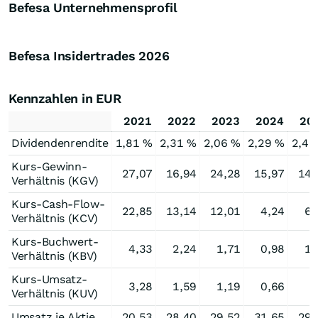
Befesa Unternehmensprofil
Befesa Insidertrades
2026
Kennzahlen in EUR
2021
2022
2023
2024
20
Dividendenrendite
1,81 %
2,31 %
2,06 %
2,29 %
2,42
Kurs-Gewinn-
27,07
16,94
24,28
15,97
14,
Verhältnis (KGV)
Kurs-Cash-Flow-
22,85
13,14
12,01
4,24
6,
Verhältnis (KCV)
Kurs-Buchwert-
4,33
2,24
1,71
0,98
1,
Verhältnis (KBV)
Kurs-Umsatz-
3,28
1,59
1,19
0,66
Verhältnis (KUV)
Umsatz je Aktie
20,53
28,40
29,52
31,65
29,