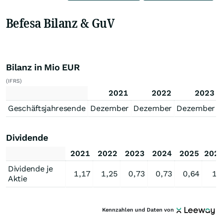
Befesa Bilanz & GuV
Bilanz in Mio EUR
(IFRS)
2021
2022
2023
Geschäftsjahresende
Dezember
Dezember
Dezember
Dividende
2021
2022
2023
2024
2025
202
Dividende je
1,17
1,25
0,73
0,73
0,64
1,
Aktie
Kennzahlen und Daten von