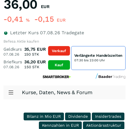
36,00
EUR
-0,41
-0,15
%
EUR
Letzter Kurs
07.08.26
Tradegate
Befesa Aktie kaufen
Geldkurs
35,75
EUR
Verkauf
07.08.26
150
STK
Verlängerte Handelszeiten
07:30 bis 23:00 Uhr
Briefkurs
36,20
EUR
Kauf
07.08.26
150
STK
Kurse, Daten, News & Forum
Bilanz in Mio EUR
Dividende
Insidertrades
Kennzahlen in EUR
Aktionärsstruktur