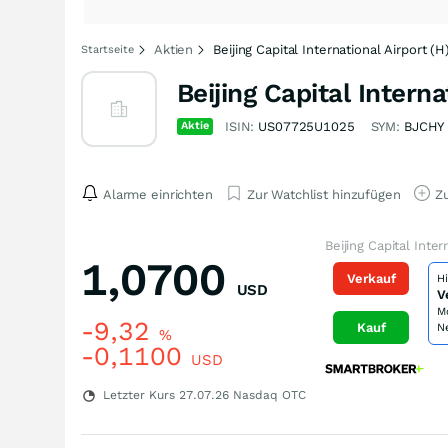
Aktien
Beijing Capital International Airport (H
Startseite
Beijing Capital Interna
Aktie
ISIN:
US07725U1025
SYM:
BJCHY
Alarme einrichten
Zur Watchlist hinzufügen
Zu
Beijing Capital Inte
1,0700
Verkauf
H
USD
V
M
-9,32
Kauf
N
%
-0,1100
USD
Letzter Kurs
27.07.26
Nasdaq OTC