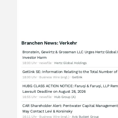
Branchen News: Verkehr
Bronstein, Gewirtz & Grossman LLC Urges Hertz Global Hol
Investor Harm
18:00 Uhr · newsfile ·
Hertz Global Holdings
Getlink SE: Information Relating to the Total Number o
18:00 Uhr · Business Wire (engl.) ·
Getlink
HUBG CLASS ACTION NOTICE: Faruqi & Faruqi, LLP Remin
Lawsuit Deadline on August 28, 2026
16:55 Uhr · newsfile ·
Hub Group (A)
CAR Shareholder Alert: Pentwater Capital Management L
May Contact Levi & Korsinsky
16:11 Uhr · Business Wire (engl.) ·
Avis Budget Group