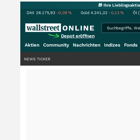
🎁 Ihre Lieblingsakt
DAX
26.175,93
-0,09
%
Gold
4.241,32
-0,13
%
Öl 
Depot eröffnen
Aktien
Community
Nachrichten
Indizes
Fonds
NEWS TICKER