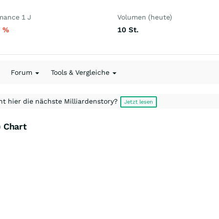
mance 1 J
Volumen (heute)
6
%
10
St.
Forum
Tools & Vergleiche
t hier die nächste Milliardenstory?
Jetzt lesen
) Chart