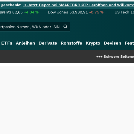
ie geschenkt.
→ Jetzt Depot bei SMARTBROKER+ eröffnen und Willkom
(Brent)
82,65
+4,04
%
Dow Jones
53.989,91
-0,75
%
US Tech 1
ETFs
Anleihen
Derivate
Rohstoffe
Krypto
Devisen
Fest
+++
Schwere Seltene Erden: Entst