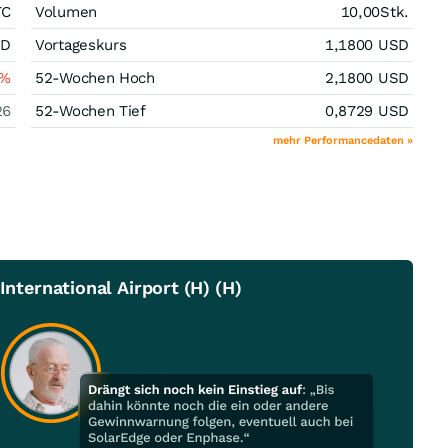
TC
Volumen
10,00
Stk.
SD
Vortageskurs
1,1800
USD
%
52-Wochen Hoch
2,1800
USD
26
52-Wochen Tief
0,8729
USD
mehr Performancedaten »
International Airport (H) (H)