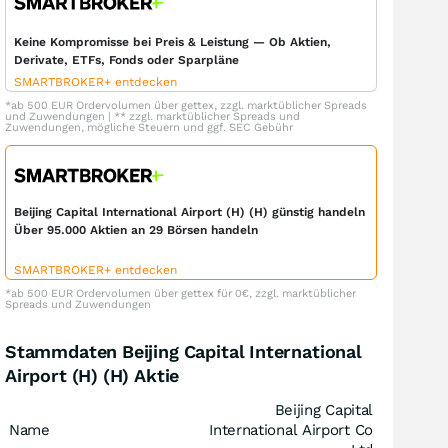
Keine Kompromisse bei Preis & Leistung — Ob Aktien,
Derivate, ETFs, Fonds oder Sparpläne
SMARTBROKER+ entdecken
*ab 500 EUR Ordervolumen über gettex, zzgl. marktüblicher Spreads
und Zuwendungen | ** zzgl. marktüblicher Spreads und
Zuwendungen, mögliche Steuern und ggf. SEC Gebühr
Beijing Capital International Airport (H) (H) günstig handeln
Über 95.000 Aktien an 29 Börsen handeln
SMARTBROKER+ entdecken
*ab 500 EUR Ordervolumen über gettex für 0€, zzgl. marktüblicher
Spreads und Zuwendungen
Stammdaten Beijing Capital International
Airport (H) (H) Aktie
Beijing Capital
Name
International Airport Co