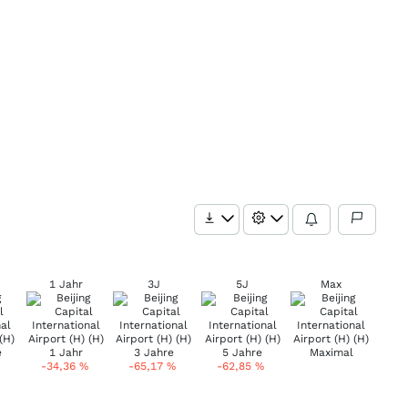
1 Jahr
3J
5J
Max
-34,36
%
-65,17
%
-62,85
%