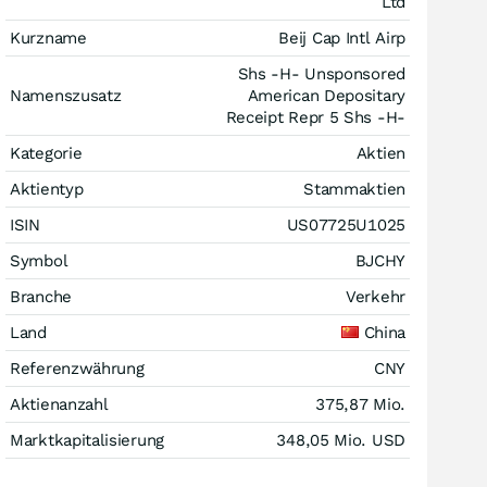
Ltd
Kurzname
Beij Cap Intl Airp
Shs -H- Unsponsored
Namenszusatz
American Depositary
Receipt Repr 5 Shs -H-
Kategorie
Aktien
Aktientyp
Stammaktien
ISIN
US07725U1025
Symbol
BJCHY
Branche
Verkehr
Land
China
Referenzwährung
CNY
Aktienanzahl
375,87 Mio.
Marktkapitalisierung
348,05 Mio.
USD