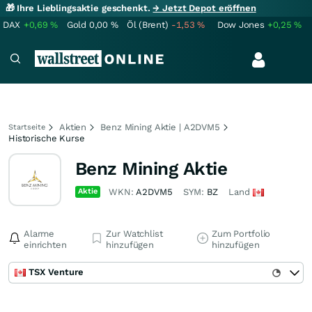
🎁 Ihre Lieblingsaktie geschenkt.
→ Jetzt Depot eröffnen
DAX
+0,69
%
Gold
0,00
%
Öl (Brent)
-1,53
%
Dow Jones
+0,25
%
Aktien
Benz Mining Aktie | A2DVM5
Startseite
Historische Kurse
Benz Mining Aktie
Aktie
WKN:
A2DVM5
SYM:
BZ
Land
Alarme
Zur Watchlist
Zum Portfolio
einrichten
hinzufügen
hinzufügen
TSX Venture