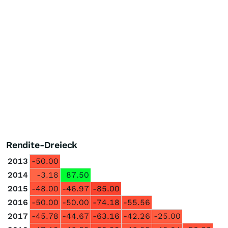
Rendite-Dreieck
2013
-50.00
2014
-3.18
87.50
2015
-48.00
-46.97
-85.00
2016
-50.00
-50.00
-74.18
-55.56
2017
-45.78
-44.67
-63.16
-42.26
-25.00