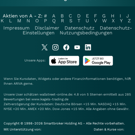
Aktien von A - Z:
#
A
B
C
D
E
F
G
H
I
J
K
L
M
N
O
P
Q
R
S
T
U
V
W
X
Y
Z
Impressum
Disclaimer
Datenschutz
Datenschutz-
Einstellungen
Nutzungsbedingungen
Unsere Apps:
Wenn Sie Kursdaten, Widgets oder andere Finanzinformationen benötigen, hilft
Ihnen
ARIVA
gerne.
Unsere User schätzen wallstreet-online.de: 4.8 von 5 Sternen ermittelt aus 285
Bewertungen bei www.kagels-trading.de
Zeitverzögerung der Kursdaten: Deutsche Börsen +15 Min. NASDAQ +15 Min.
NYSE +20 Min. AMEX +20 Min. Dow Jones +15 Min. Alle Angaben ohne Gewähr.
Copyright © 1998-2026 Smartbroker Holding AG - Alle Rechte vorbehalten.
Mit Unterstützung von:
Daten & Kurse von: