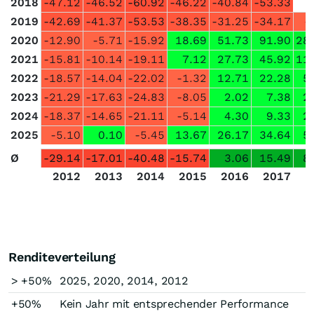
2018
-47.12
-46.52
-60.92
-46.22
-40.84
-53.33
2019
-42.69
-41.37
-53.53
-38.35
-31.25
-34.17
-
2020
-12.90
-5.71
-15.92
18.69
51.73
91.90
28
2021
-15.81
-10.14
-19.11
7.12
27.73
45.92
11
2022
-18.57
-14.04
-22.02
-1.32
12.71
22.28
5
2023
-21.29
-17.63
-24.83
-8.05
2.02
7.38
2
2024
-18.37
-14.65
-21.11
-5.14
4.30
9.33
2
2025
-5.10
0.10
-5.45
13.67
26.17
34.64
5
Ø
-29.14
-17.01
-40.48
-15.74
3.06
15.49
8
2012
2013
2014
2015
2016
2017
2
Renditeverteilung
> +50%
2025, 2020, 2014, 2012
+50%
Kein Jahr mit entsprechender Performance