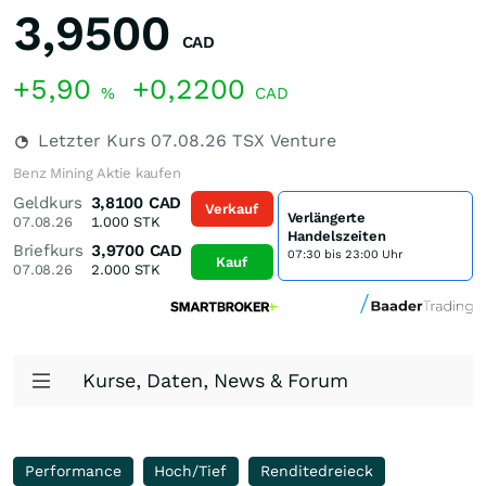
3,9500
CAD
+5,90
+0,2200
%
CAD
Letzter Kurs
07.08.26
TSX Venture
Benz Mining Aktie kaufen
Geldkurs
3,8100
CAD
Verkauf
Verlängerte
07.08.26
1.000
STK
Handelszeiten
Briefkurs
3,9700
CAD
07:30 bis 23:00 Uhr
Kauf
07.08.26
2.000
STK
Kurse, Daten, News & Forum
Performance
Hoch/Tief
Renditedreieck