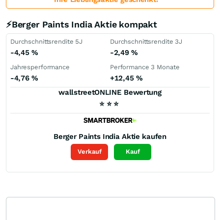
⚡Berger Paints India Aktie kompakt
Durchschnittsrendite 5J
Durchschnittsrendite 3J
-4,45
%
-2,49
%
Jahresperformance
Performance 3 Monate
-4,76
%
+12,45
%
wallstreetONLINE Bewertung
⭐
⭐
⭐
Berger Paints India
Aktie kaufen
Verkauf
Kauf