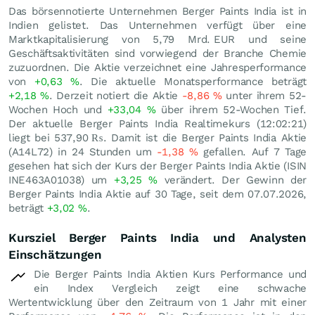
Das börsennotierte Unternehmen Berger Paints India ist in
Indien gelistet. Das Unternehmen verfügt über eine
Marktkapitalisierung von 5,79 Mrd.
EUR
und seine
Geschäftsaktivitäten sind vorwiegend der Branche Chemie
zuzuordnen. Die Aktie verzeichnet eine Jahresperformance
von
+0,63
%
. Die aktuelle Monatsperformance beträgt
+2,18
%
. Derzeit notiert die Aktie
-8,86
%
unter ihrem 52-
Wochen Hoch und
+33,04
%
über ihrem 52-Wochen Tief.
Der aktuelle Berger Paints India Realtimekurs (12:02:21)
liegt bei 537,90
₨
. Damit ist die Berger Paints India Aktie
(A14L72) in 24 Stunden um
-1,38
%
gefallen. Auf 7 Tage
gesehen hat sich der Kurs der Berger Paints India Aktie (ISIN
INE463A01038) um
+3,25
%
verändert. Der Gewinn der
Berger Paints India Aktie auf 30 Tage, seit dem 07.07.2026,
beträgt
+3,02
%
.
Kursziel Berger Paints India und Analysten
Einschätzungen
Die Berger Paints India Aktien Kurs Performance und
ein Index Vergleich zeigt eine schwache
Wertentwicklung über den Zeitraum von 1 Jahr mit einer