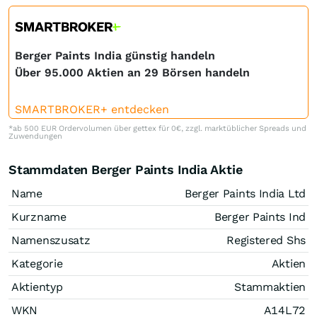
Berger Paints India günstig handeln
Über 95.000 Aktien an 29 Börsen handeln
SMARTBROKER+ entdecken
*ab 500 EUR Ordervolumen über gettex für 0€, zzgl. marktüblicher Spreads und
Zuwendungen
Stammdaten Berger Paints India Aktie
Name
Berger Paints India Ltd
Kurzname
Berger Paints Ind
Namenszusatz
Registered Shs
Kategorie
Aktien
Aktientyp
Stammaktien
WKN
A14L72