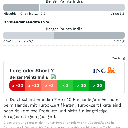
Berger Paints India
Mitsubishi Chemical Group Corporation
0,2
Linde
5,9
Dividendenrendite in %
Berger Paints India
CSW Industrials
0,3
DIC
5,7
Werbung
Long oder Short ?
Berger Paints India
x -30
x -10
x -3
x 3
x 10
x 30
Im Durchschnitt erleiden 7 von 10 Kleinanlegern Verluste
beim Handel mit Turbo-Zertifikaten. Turbo-Zertifikate sind
hoch risikoreiche Produkte und nicht für langfristige
Anlagestrategien geeignet.
Diese Werbung richtet sich nur an Personen mit Wohn-/Geschäftssitz in
Deutschland. Der jeweilige Basisprospekt, etwaige Nachträge, die Endgültigen