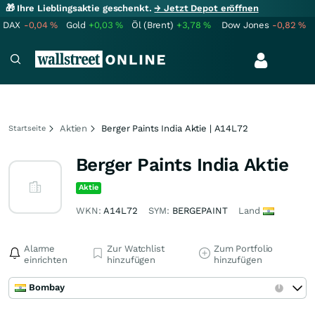
🎁 Ihre Lieblingsaktie geschenkt.
→ Jetzt Depot eröffnen
DAX
-0,04
%
Gold
+0,03
%
Öl (Brent)
+3,78
%
Dow Jones
-0,82
%
Aktien
Berger Paints India Aktie | A14L72
Startseite
Berger Paints India Aktie
Aktie
WKN:
A14L72
SYM:
BERGEPAINT
Land
Alarme
Zur Watchlist
Zum Portfolio
einrichten
hinzufügen
hinzufügen
Bombay