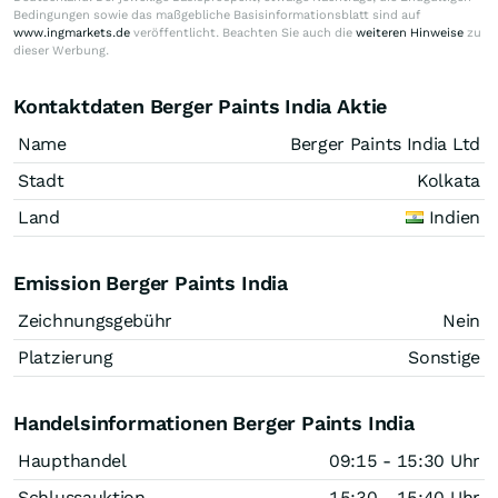
Bedingungen sowie das maßgebliche Basisinformationsblatt sind auf
www.ingmarkets.de
veröffentlicht. Beachten Sie auch die
weiteren Hinweise
zu
dieser Werbung.
Kontaktdaten Berger Paints India Aktie
Name
Berger Paints India Ltd
Stadt
Kolkata
Land
Indien
Emission Berger Paints India
Zeichnungsgebühr
Nein
Platzierung
Sonstige
Handelsinformationen Berger Paints India
Haupthandel
09:15 - 15:30 Uhr
Schlussauktion
15:30 - 15:40 Uhr