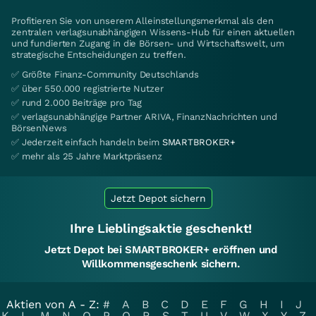
Profitieren Sie von unserem Alleinstellungsmerkmal als den
zentralen verlagsunabhängigen Wissens-Hub für einen aktuellen
und fundierten Zugang in die Börsen- und Wirtschaftswelt, um
strategische Entscheidungen zu treffen.
✅ Größte Finanz-Community Deutschlands
✅ über 550.000 registrierte Nutzer
✅ rund 2.000 Beiträge pro Tag
✅ verlagsunabhängige Partner ARIVA, FinanzNachrichten und
BörsenNews
✅ Jederzeit einfach handeln beim
SMARTBROKER+
✅ mehr als 25 Jahre Marktpräsenz
Jetzt Depot sichern
Ihre Lieblingsaktie geschenkt!
Jetzt Depot bei SMARTBROKER+ eröffnen und
Willkommensgeschenk sichern.
Aktien von A - Z:
#
A
B
C
D
E
F
G
H
I
J
K
L
M
N
O
P
Q
R
S
T
U
V
W
X
Y
Z