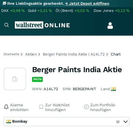
🎁 Ihre Lieblingsaktie geschenkt.
→ Jetzt Depot eröffnen
DAX
+0,48
%
Gold
+2,31
%
Öl (Brent)
+0,02
%
Dow Jones
+0,12
%
Aktien
Berger Paints India Aktie | A14L72
Chart
Startseite
Berger Paints India Aktie
Aktie
WKN:
A14L72
SYM:
BERGEPAINT
Land
Alarme
Zur Watchlist
Zum Portfolio
einrichten
hinzufügen
hinzufügen
Bombay