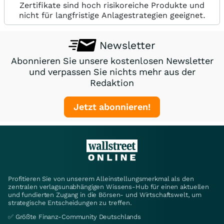
Zertifikate sind hoch risikoreiche Produkte und
nicht für langfristige Anlagestrategien geeignet.
Newsletter
Abonnieren Sie unsere kostenlosen Newsletter
und verpassen Sie nichts mehr aus der
Redaktion
Jetzt abonnieren!
Profitieren Sie von unserem Alleinstellungsmerkmal als den
zentralen verlagsunabhängigen Wissens-Hub für einen aktuellen
und fundierten Zugang in die Börsen- und Wirtschaftswelt, um
strategische Entscheidungen zu treffen.
✅ Größte Finanz-Community Deutschlands