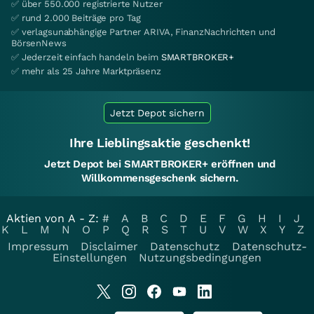
✅ über 550.000 registrierte Nutzer
✅ rund 2.000 Beiträge pro Tag
✅ verlagsunabhängige Partner ARIVA, FinanzNachrichten und
BörsenNews
✅ Jederzeit einfach handeln beim
SMARTBROKER+
✅ mehr als 25 Jahre Marktpräsenz
Jetzt Depot sichern
Ihre Lieblingsaktie geschenkt!
Jetzt Depot bei SMARTBROKER+ eröffnen und
Willkommensgeschenk sichern.
Aktien von A - Z:
#
A
B
C
D
E
F
G
H
I
J
K
L
M
N
O
P
Q
R
S
T
U
V
W
X
Y
Z
Impressum
Disclaimer
Datenschutz
Datenschutz-
Einstellungen
Nutzungsbedingungen