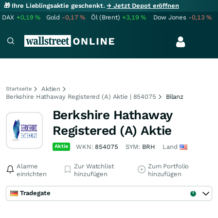
🎁 Ihre Lieblingsaktie geschenkt.
→ Jetzt Depot eröffnen
DAX
+0,19
%
Gold
-0,17
%
Öl (Brent)
+3,19
%
Dow Jones
-0,13
%
Aktien
Startseite
Berkshire Hathaway Registered (A) Aktie | 854075
Bilanz
Berkshire Hathaway
Registered (A) Aktie
Aktie
WKN:
854075
SYM:
BRH
Land
Alarme
Zur Watchlist
Zum Portfolio
einrichten
hinzufügen
hinzufügen
Tradegate