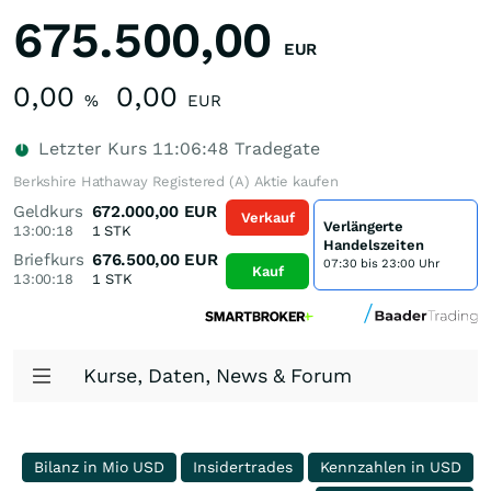
675.500,00
EUR
0,00
0,00
%
EUR
Letzter Kurs
11:06:48
Tradegate
Berkshire Hathaway Registered (A) Aktie kaufen
Geldkurs
672.000,00
EUR
Verkauf
Verlängerte
13:00:18
1
STK
Handelszeiten
Briefkurs
676.500,00
EUR
07:30 bis 23:00 Uhr
Kauf
13:00:18
1
STK
Kurse, Daten, News & Forum
Bilanz in Mio USD
Insidertrades
Kennzahlen in USD