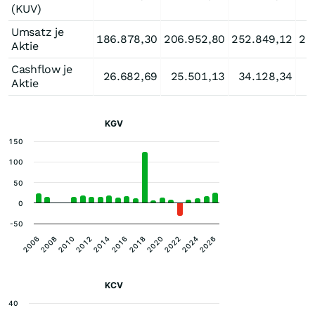
(KUV)
Umsatz je
186.878,30
206.952,80
252.849,12
25
Aktie
Cashflow je
26.682,69
25.501,13
34.128,34
2
Aktie
KGV
150
100
50
0
-50
2006
2020
2008
2022
2010
2024
2012
2026
2014
2016
2018
KCV
40