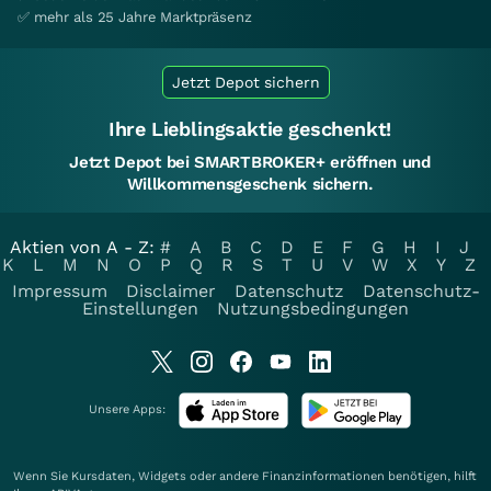
✅ mehr als 25 Jahre Marktpräsenz
Jetzt Depot sichern
Ihre Lieblingsaktie geschenkt!
Jetzt Depot bei SMARTBROKER+ eröffnen und
Willkommensgeschenk sichern.
Aktien von A - Z:
#
A
B
C
D
E
F
G
H
I
J
K
L
M
N
O
P
Q
R
S
T
U
V
W
X
Y
Z
Impressum
Disclaimer
Datenschutz
Datenschutz-
Einstellungen
Nutzungsbedingungen
Unsere Apps:
Wenn Sie Kursdaten, Widgets oder andere Finanzinformationen benötigen, hilft