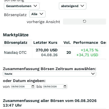
Gesamtvolumen
absteigend
Alle
Börsenplatz
vorherige Ansicht
Marktplätze
Börsenplatz
Letzter Kurs
Vol.
Performance
Ges
270,00
USD
+14,75
%
Nasdaq OTC
20
04.08.26
+34,71
USD
Zusammenfassung Börsen Zeitraum auswählen:
heute
oder Datum eingeben:
von
bis
Zusammenfassung aller Börsen vom 06.08.2026
13:47 Uhr