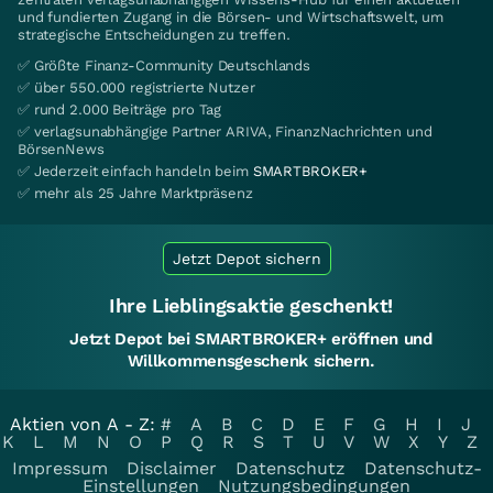
und fundierten Zugang in die Börsen- und Wirtschaftswelt, um
strategische Entscheidungen zu treffen.
✅ Größte Finanz-Community Deutschlands
✅ über 550.000 registrierte Nutzer
✅ rund 2.000 Beiträge pro Tag
✅ verlagsunabhängige Partner ARIVA, FinanzNachrichten und
BörsenNews
✅ Jederzeit einfach handeln beim
SMARTBROKER+
✅ mehr als 25 Jahre Marktpräsenz
Jetzt Depot sichern
Ihre Lieblingsaktie geschenkt!
Jetzt Depot bei SMARTBROKER+ eröffnen und
Willkommensgeschenk sichern.
Aktien von A - Z:
#
A
B
C
D
E
F
G
H
I
J
K
L
M
N
O
P
Q
R
S
T
U
V
W
X
Y
Z
Impressum
Disclaimer
Datenschutz
Datenschutz-
Einstellungen
Nutzungsbedingungen