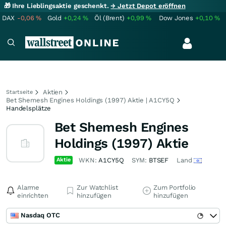
🎁 Ihre Lieblingsaktie geschenkt.
→ Jetzt Depot eröffnen
DAX
-0,06
%
Gold
+0,24
%
Öl (Brent)
+0,99
%
Dow Jones
+0,10
%
Aktien
Startseite
Bet Shemesh Engines Holdings (1997) Aktie | A1CY5Q
Handelsplätze
Bet Shemesh Engines
Holdings (1997) Aktie
Aktie
WKN:
A1CY5Q
SYM:
BTSEF
Land
Alarme
Zur Watchlist
Zum Portfolio
einrichten
hinzufügen
hinzufügen
Nasdaq OTC