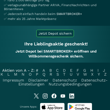
✅ rund 2.000 Beiträge pro Tag
✅ verlagsunabhängige Partner ARIVA, FinanzNachrichten und
BörsenNews
✅ Jederzeit einfach handeln beim
SMARTBROKER+
✅ mehr als 25 Jahre Marktpräsenz
Jetzt Depot sichern
Ihre Lieblingsaktie geschenkt!
Jetzt Depot bei SMARTBROKER+ eröffnen und
Willkommensgeschenk sichern.
Aktien von A - Z:
#
A
B
C
D
E
F
G
H
I
J
K
L
M
N
O
P
Q
R
S
T
U
V
W
X
Y
Z
Impressum
Disclaimer
Datenschutz
Datenschutz-
Einstellungen
Nutzungsbedingungen
Unsere Apps: