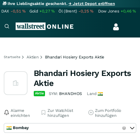
🎁 Ihre Lieblingsaktie geschenkt.
→ Jetzt Depot eröffnen
DAX
-0,51
%
Gold
+0,27
%
Öl (Brent)
-0,25
%
Dow Jones
+0,46
%
Aktien
Bhandari Hosiery Exports Aktie
Startseite
Bhandari Hosiery Exports
Aktie
Aktie
SYM:
BHANDHOS
Land
Alarme
Zur Watchlist
Zum Portfolio
einrichten
hinzufügen
hinzufügen
Bombay