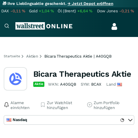
🎁 Ihre Lieblingsaktie geschenkt.
→ Jetzt Depot eröffnen
DAX
-0,11
%
Gold
+1,04
%
Öl (Brent)
+6,64
%
Dow Jones
-0,21
%
Aktien
Bicara Therapeutics Aktie | A40GQB
Startseite
Bicara Therapeutics Aktie
Aktie
WKN:
A40GQB
SYM:
BCAX
Land
Alarme
Zur Watchlist
Zum Portfolio
einrichten
hinzufügen
hinzufügen
Nasdaq