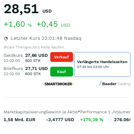
28,51
USD
+1,60
+0,45
%
USD
Letzter Kurs
22:01:48
Nasdaq
Bicara Therapeutics Aktie kaufen
Geldkurs
27,66
USD
Verkauf
22:02:00
500
STK
Verlängerte Handelszeiten
07:30 bis 23:00 Uhr
Briefkurs
27,71
USD
Kauf
22:02:00
600
STK
Marktkapitalisierung
Gewinn je Aktie
*
Performance 1 J
Volumen 
1,58 Mrd.
EUR
-3,4777
USD
+175,39
%
276.064