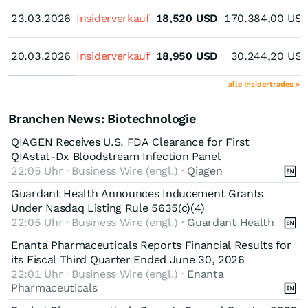
23.03.2026
23.03.2026
Insiderverkauf
18,520
USD
170.384,00
US
20.03.2026
20.03.2026
Insiderverkauf
18,950
USD
30.244,20
US
alle Insidertrades »
Branchen News: Biotechnologie
QIAGEN Receives U.S. FDA Clearance for First
QIAstat-Dx Bloodstream Infection Panel
22:05 Uhr · Business Wire (engl.) ·
Qiagen
Guardant Health Announces Inducement Grants
Under Nasdaq Listing Rule 5635(c)(4)
22:05 Uhr · Business Wire (engl.) ·
Guardant Health
Enanta Pharmaceuticals Reports Financial Results for
its Fiscal Third Quarter Ended June 30, 2026
22:01 Uhr · Business Wire (engl.) ·
Enanta
Pharmaceuticals