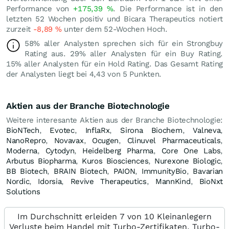
Performance von
+175,39
%
. Die Performance ist in den
letzten 52 Wochen positiv und Bicara Therapeutics notiert
zurzeit
-8,89
%
unter dem 52-Wochen Hoch.
58% aller Analysten sprechen sich für ein Strongbuy
Rating aus. 29% aller Analysten für ein Buy Rating.
15% aller Analysten für ein Hold Rating. Das Gesamt Rating
der Analysten liegt bei 4,43 von 5 Punkten.
Aktien aus der Branche Biotechnologie
Weitere interesante Aktien aus der Branche Biotechnologie:
BioNTech
,
Evotec
,
InflaRx
,
Sirona Biochem
,
Valneva
,
NanoRepro
,
Novavax
,
Ocugen
,
Clinuvel Pharmaceuticals
,
Moderna
,
Cytodyn
,
Heidelberg Pharma
,
Core One Labs
,
Arbutus Biopharma
,
Kuros Biosciences
,
Nurexone Biologic
,
BB Biotech
,
BRAIN Biotech
,
PAION
,
ImmunityBio
,
Bavarian
Nordic
,
Idorsia
,
Revive Therapeutics
,
MannKind
,
BioNxt
Solutions
Im Durchschnitt erleiden 7 von 10 Kleinanlegern
Verluste beim Handel mit Turbo-Zertifikaten. Turbo-