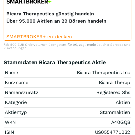
Bicara Therapeutics günstig handeln
Über 95.000 Aktien an 29 Börsen handeln
SMARTBROKER+ entdecken
*ab 500 EUR Ordervolumen über gettex für 0€, zzgl. marktüblicher Spreads und
Zuwendungen
Stammdaten Bicara Therapeutics Aktie
Name
Bicara Therapeutics Inc
Kurzname
Bicara Therap
Namenszusatz
Registered Shs
Kategorie
Aktien
Aktientyp
Stammaktien
WKN
A40GQB
ISIN
US0554771032