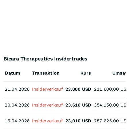
Bicara Therapeutics Insidertrades
Datum
Transaktion
Kurs
Umsat
21.04.2026
21.04.2026
Insiderverkauf
23,000
USD
211.600,00
US
20.04.2026
20.04.2026
Insiderverkauf
23,610
USD
354.150,00
US
15.04.2026
15.04.2026
Insiderverkauf
23,010
USD
287.625,00
US