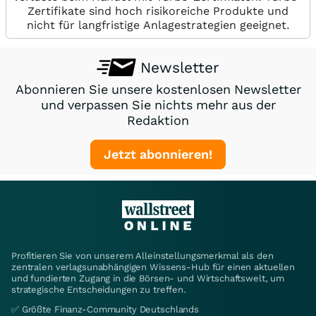
Zertifikate sind hoch risikoreiche Produkte und
nicht für langfristige Anlagestrategien geeignet.
Newsletter
Abonnieren Sie unsere kostenlosen Newsletter
und verpassen Sie nichts mehr aus der
Redaktion
Jetzt abonnieren!
Profitieren Sie von unserem Alleinstellungsmerkmal als den
zentralen verlagsunabhängigen Wissens-Hub für einen aktuellen
und fundierten Zugang in die Börsen- und Wirtschaftswelt, um
strategische Entscheidungen zu treffen.
✅ Größte Finanz-Community Deutschlands