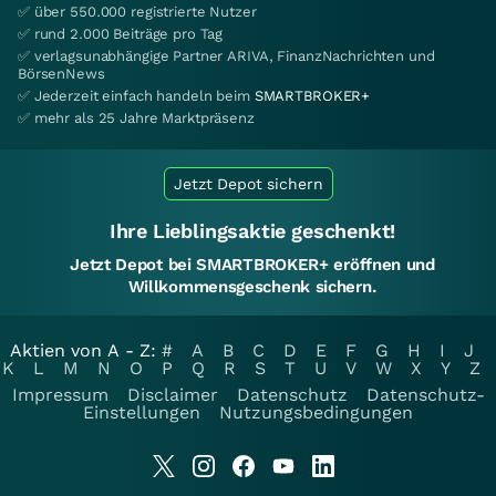
✅ über 550.000 registrierte Nutzer
✅ rund 2.000 Beiträge pro Tag
✅ verlagsunabhängige Partner ARIVA, FinanzNachrichten und
BörsenNews
✅ Jederzeit einfach handeln beim
SMARTBROKER+
✅ mehr als 25 Jahre Marktpräsenz
Jetzt Depot sichern
Ihre Lieblingsaktie geschenkt!
Jetzt Depot bei SMARTBROKER+ eröffnen und
Willkommensgeschenk sichern.
Aktien von A - Z:
#
A
B
C
D
E
F
G
H
I
J
K
L
M
N
O
P
Q
R
S
T
U
V
W
X
Y
Z
Impressum
Disclaimer
Datenschutz
Datenschutz-
Einstellungen
Nutzungsbedingungen