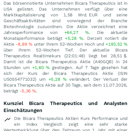
Das börsennotierte Unternehmen Bicara Therapeutics ist in
USA gelistet. Das Unternehmen verfügt über eine
Marktkapitalisierung von 1,58 Mrd.
EUR
und seine
Geschäftsaktivitäten sind vorwiegend der Branche
Biotechnologie zuzuordnen. Die Aktie verzeichnet eine
Jahresperformance von
+64,27
%
. Die aktuelle
Monatsperformance beträgt
+5,28
%
. Derzeit notiert die
Aktie
-8,89
%
unter ihrem 52-Wochen Hoch und
+193,52
%
über ihrem 52-Wochen Tief. Der aktuelle Bicara
Therapeutics Realtimekurs (22:01:48) liegt bei 28,51
$
.
Damit ist die Bicara Therapeutics Aktie (A40GQB) in 24
Stunden um
+1,60
%
gestiegen. Auf 7 Tage gesehen hat
sich der Kurs der Bicara Therapeutics Aktie (ISIN
US0554771032) um
+5,28
%
verändert. Der Verlust der
Bicara Therapeutics Aktie auf 30 Tage, seit dem 11.07.2026,
beträgt
-5,36
%
.
Kursziel Bicara Therapeutics und Analysten
Einschätzungen
Die Bicara Therapeutics Aktien Kurs Performance und
ein Index Vergleich zeigt eine sehr starke
Wertentwicklung über den Zeitraum von 1 Jahr mit einer