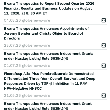
Bicara Therapeutics to Report Second Quarter 2026
Financial Results and Business Updates on August
11, 2026, at 8: 30 AM ET
04.08.26
globenewswire
Bicara Therapeutics Announces Appointments of
Jeremy Bender and Christy Oliger to Board of
Directors
28.07.26
globenewswire
Bicara Therapeutics Announces Inducement Grants
under Nasdaq Listing Rule 5635(c)(4)
02.07.26
globenewswire
Ficerafusp Alfa Plus Pembrolizumab Demonstrated
Differentiated Three-Year Overall Survival and Deep
Responses Driven by TGF-β Inhibition in 1L R/M
HPV-Negative HNSCC
21.05.26
globenewswire
Bicara Therapeutics Announces Inducement Grant
under Nasdaq Listing Rule 5635(c)(4)