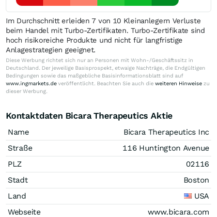
Im Durchschnitt erleiden 7 von 10 Kleinanlegern Verluste
beim Handel mit Turbo-Zertifikaten. Turbo-Zertifikate sind
hoch risikoreiche Produkte und nicht für langfristige
Anlagestrategien geeignet.
Diese Werbung richtet sich nur an Personen mit Wohn-/Geschäftssitz in
Deutschland. Der jeweilige Basisprospekt, etwaige Nachträge, die Endgültigen
Bedingungen sowie das maßgebliche Basisinformationsblatt sind auf
www.ingmarkets.de
veröffentlicht. Beachten Sie auch die
weiteren Hinweise
zu
dieser Werbung.
Kontaktdaten Bicara Therapeutics Aktie
Name
Bicara Therapeutics Inc
Straße
116 Huntington Avenue
PLZ
02116
Stadt
Boston
Land
USA
Webseite
www.bicara.com