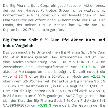
Die Big Pharma Split Corp, ein geschlossener Aktienfonds,
der von der Harvest Portfolios Group Inc. verwaltet wird,
konzentriert sich hauptsächlich auf Investitionen in den
Pharmasektor der öffentlichen Aktienmärkte der USA. Der
Fonds, der seinen Sitz in Kanada hat, wurde am 15.
September 2017 ins Leben gerufen.
Big Pharma Split 5 % Cum Pfd Aktien Kurs und
Index Vergleich
Das börsennotierte Unternehmen Big Pharma Split 5 % Cum
Pfd ist in Kanada gelistet. Das Unternehmen verfügt über
eine Marktkapitalisierung von 8,30 Mio.
EUR
. Die Aktie
verzeichnet eine Jahresperformance von
+0,10
%
. Die
aktuelle Monatsperformance beträgt -. Derzeit notiert die
Aktie
-1,83
%
unter ihrem 52-Wochen Hoch und
+2,51
%
über ihrem 52-Wochen Tief. Der aktuelle Big Pharma Split 5
% Cum Pfd Realtimekurs (
05.08.26
) liegt bei 10,200
C$
.
Damit ist die Big Pharma Split 5 % Cum Pfd Aktie (A2P2UH)
in 24 Stunden um
0,00
%
gestiegen. Auf 7 Tage gesehen hat
sich der Kurs der Big Pharma Split 5 % Cum Pfd Aktie (ISIN
CA08934P2070) um
+0,99
%
verändert. Der Gewinn der Big