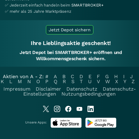
✅ Jederzeit einfach handeln beim
SMARTBROKER+
✅ mehr als 25 Jahre Marktpräsenz
Jetzt Depot sichern
Ihre Lieblingsaktie geschenkt!
Jetzt Depot bei SMARTBROKER+ eröffnen und
Willkommensgeschenk sichern.
Aktien von A - Z:
#
A
B
C
D
E
F
G
H
I
J
K
L
M
N
O
P
Q
R
S
T
U
V
W
X
Y
Z
Impressum
Disclaimer
Datenschutz
Datenschutz-
Einstellungen
Nutzungsbedingungen
Unsere Apps: