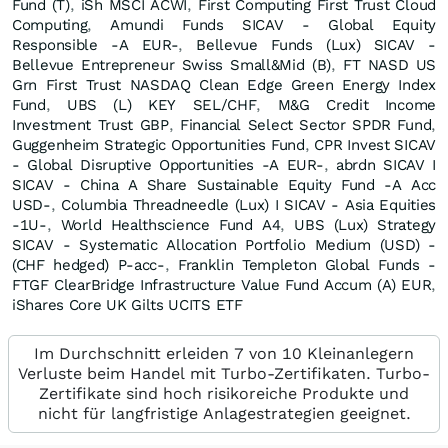
Fund (T)
,
iSh MSCI ACWI
,
First Computing First Trust Cloud
Computing
,
Amundi Funds SICAV - Global Equity
Responsible -A EUR-
,
Bellevue Funds (Lux) SICAV -
Bellevue Entrepreneur Swiss Small&Mid (B)
,
FT NASD US
Grn First Trust NASDAQ Clean Edge Green Energy Index
Fund
,
UBS (L) KEY SEL/CHF
,
M&G Credit Income
Investment Trust GBP
,
Financial Select Sector SPDR Fund
,
Guggenheim Strategic Opportunities Fund
,
CPR Invest SICAV
- Global Disruptive Opportunities -A EUR-
,
abrdn SICAV I
SICAV - China A Share Sustainable Equity Fund -A Acc
USD-
,
Columbia Threadneedle (Lux) I SICAV - Asia Equities
-1U-
,
World Healthscience Fund A4
,
UBS (Lux) Strategy
SICAV - Systematic Allocation Portfolio Medium (USD) -
(CHF hedged) P-acc-
,
Franklin Templeton Global Funds -
FTGF ClearBridge Infrastructure Value Fund Accum (A) EUR
,
iShares Core UK Gilts UCITS ETF
Im Durchschnitt erleiden 7 von 10 Kleinanlegern
Verluste beim Handel mit Turbo-Zertifikaten. Turbo-
Zertifikate sind hoch risikoreiche Produkte und
nicht für langfristige Anlagestrategien geeignet.