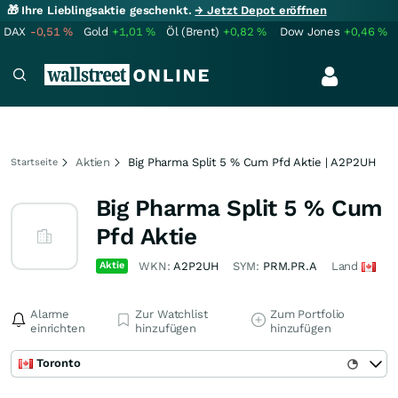
🎁 Ihre Lieblingsaktie geschenkt.
→ Jetzt Depot eröffnen
DAX
-0,51
%
Gold
+1,01
%
Öl (Brent)
+0,82
%
Dow Jones
+0,46
%
Aktien
Big Pharma Split 5 % Cum Pfd Aktie | A2P2UH
Startseite
Big Pharma Split 5 % Cum
Pfd Aktie
Aktie
WKN:
A2P2UH
SYM:
PRM.PR.A
Land
Alarme
Zur Watchlist
Zum Portfolio
einrichten
hinzufügen
hinzufügen
Toronto