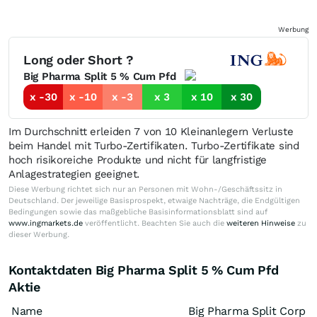
Werbung
Long oder Short ?
Big Pharma Split 5 % Cum Pfd
x -30
x -10
x -3
x 3
x 10
x 30
Im Durchschnitt erleiden 7 von 10 Kleinanlegern Verluste
beim Handel mit Turbo-Zertifikaten. Turbo-Zertifikate sind
hoch risikoreiche Produkte und nicht für langfristige
Anlagestrategien geeignet.
Diese Werbung richtet sich nur an Personen mit Wohn-/Geschäftssitz in
Deutschland. Der jeweilige Basisprospekt, etwaige Nachträge, die Endgültigen
Bedingungen sowie das maßgebliche Basisinformationsblatt sind auf
www.ingmarkets.de
veröffentlicht. Beachten Sie auch die
weiteren Hinweise
zu
dieser Werbung.
Kontaktdaten Big Pharma Split 5 % Cum Pfd
Aktie
Name
Big Pharma Split Corp