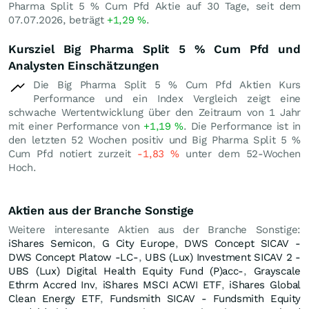
Pharma Split 5 % Cum Pfd Aktie auf 30 Tage, seit dem
07.07.2026, beträgt
+1,29
%
.
Kursziel Big Pharma Split 5 % Cum Pfd und
Analysten Einschätzungen
Die Big Pharma Split 5 % Cum Pfd Aktien Kurs
Performance und ein Index Vergleich zeigt eine
schwache Wertentwicklung über den Zeitraum von 1 Jahr
mit einer Performance von
+1,19
%
. Die Performance ist in
den letzten 52 Wochen positiv und Big Pharma Split 5 %
Cum Pfd notiert zurzeit
-1,83
%
unter dem 52-Wochen
Hoch.
Aktien aus der Branche Sonstige
Weitere interesante Aktien aus der Branche Sonstige:
iShares Semicon
,
G City Europe
,
DWS Concept SICAV -
DWS Concept Platow -LC-
,
UBS (Lux) Investment SICAV 2 -
UBS (Lux) Digital Health Equity Fund (P)acc-
,
Grayscale
Ethrm Accred Inv
,
iShares MSCI ACWI ETF
,
iShares Global
Clean Energy ETF
,
Fundsmith SICAV - Fundsmith Equity