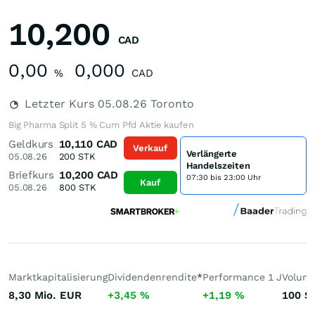
10,200
CAD
0,00
0,000
%
CAD
Letzter Kurs
05.08.26
Toronto
Big Pharma Split 5 % Cum Pfd Aktie kaufen
Geldkurs
10,110
CAD
Verkauf
Verlängerte
05.08.26
200
STK
Handelszeiten
Briefkurs
10,200
CAD
07:30 bis 23:00 Uhr
Kauf
05.08.26
800
STK
Marktkapitalisierung
Dividendenrendite
*
Performance 1 J
Volume
8,30 Mio.
EUR
+3,45
%
+1,19
%
100
St