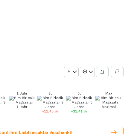
1 Jahr
3J
5J
Max
-11,45
%
+31,41
%
! Ihre Lieblingsaktie geschenkt!