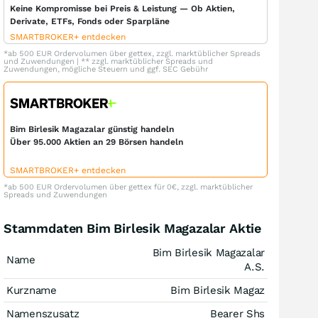
Keine Kompromisse bei Preis & Leistung — Ob Aktien,
Derivate, ETFs, Fonds oder Sparpläne
SMARTBROKER+ entdecken
*ab 500 EUR Ordervolumen über gettex, zzgl. marktüblicher Spreads
und Zuwendungen | ** zzgl. marktüblicher Spreads und
Zuwendungen, mögliche Steuern und ggf. SEC Gebühr
Bim Birlesik Magazalar günstig handeln
Über 95.000 Aktien an 29 Börsen handeln
SMARTBROKER+ entdecken
*ab 500 EUR Ordervolumen über gettex für 0€, zzgl. marktüblicher
Spreads und Zuwendungen
Stammdaten Bim Birlesik Magazalar Aktie
Bim Birlesik Magazalar
Name
A.S.
Kurzname
Bim Birlesik Magaz
Namenszusatz
Bearer Shs