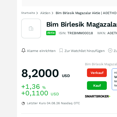
Aktien
Bim Birlesik Magazalar Aktie | A0ETHD
Startseite
Bim Birlesik Magazala
Aktie
ISIN:
TREBIMM00018
WKN:
A0ET
Alarme einrichten
Zur Watchlist hinzufügen
Zu
Bim Birlesik Magaza
8,2000
Verkauf
H
USD
V
M
+1,36
Kauf
N
%
+0,1100
USD
Letzter Kurs
04.08.26
Nasdaq OTC