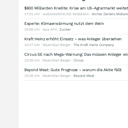
$600 Milliarden Kredite: Krise am US-Agrarmarkt weite
17:01 Uhr · wallstreetONLINE Redaktion ·
Archer Daniels Midla
Experte: Klimaerwärmung nutzt dem Wein
10:56 Uhr · dpa-AFX ·
Zucker
Kraft Heinz erhöht Einsatz – was Anleger übersehen
10:27 Uhr · Maximilian Berger ·
The Kraft Heinz Company
Circus SE nach Mega-Warnung: Das müssen Anleger wi
10:26 Uhr · Maximilian Berger ·
Circus
Beyond Meat: Gute Prognose – warum die Aktie fällt
10:26 Uhr · Maximilian Berger ·
Beyond Meat