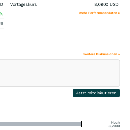
SD
Vortageskurs
8,0900
USD
mehr Performancedaten »
%
26
weitere Diskussionen »
Jetzt mitdiskutieren
Hoch
8,2000