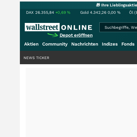
🎁 Ihre Lieblingsakt
DAX
26.355,84
+0,69
%
Gold
4.342,26
0,00
%
Öl (
Depot eröffnen
Aktien
Community
Nachrichten
Indizes
Fonds
NEWS TICKER