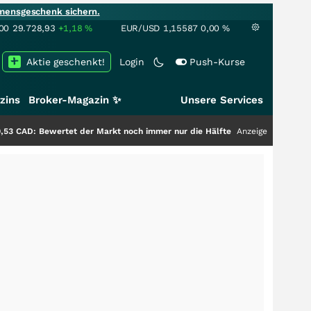
mensgeschenk sichern.
00
29.728,93
+1,18
%
EUR/USD
1,15587
0,00
%
Aktie geschenkt!
Login
Push-Kurse
zins
Broker-Magazin ✨
Unsere Services
wertet der Markt noch immer nur die Hälfte der Story?
+++
Anzeige