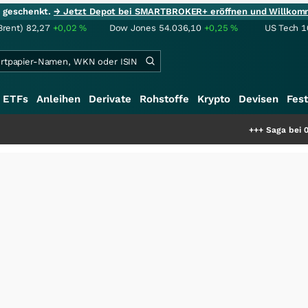
ie geschenkt.
→ Jetzt Depot bei SMARTBROKER+ eröffnen und Willkom
Brent)
82,27
+0,02
%
Dow Jones
54.036,10
+0,25
%
US Tech 1
ETFs
Anleihen
Derivate
Rohstoffe
Krypto
Devisen
Fest
+++
Saga bei 0,53 CAD: Be