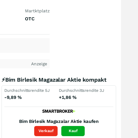
Martktplatz
OTC
Anzeige
⚡Bim Birlesik Magazalar Aktie kompakt
Durchschnittsrendite 5J
Durchschnittsrendite 3J
-9,89
%
+1,86
%
Bim Birlesik Magazalar
Aktie kaufen
Verkauf
Kauf