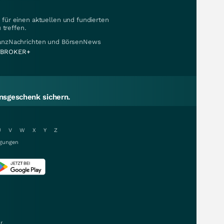
für einen aktuellen und fundierten
 treffen.
nanzNachrichten und BörsenNews
BROKER+
sgeschenk sichern.
U
V
W
X
Y
Z
gungen
r.