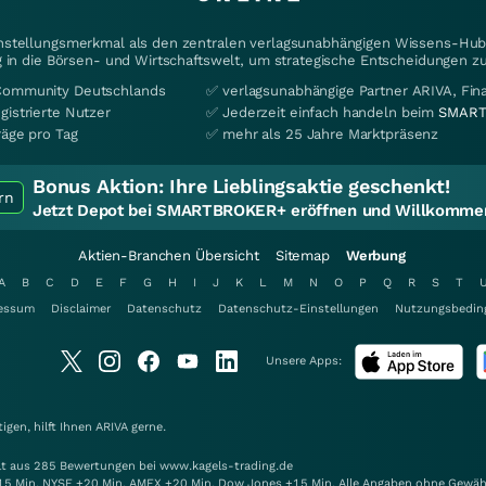
instellungsmerkmal als den zentralen verlagsunabhängigen Wissens-Hub 
 in die Börsen- und Wirtschaftswelt, um strategische Entscheidungen zu
Community Deutschlands
✅ verlagsunabhängige Partner ARIVA, Fi
gistrierte Nutzer
✅ Jederzeit einfach handeln beim
SMART
räge pro Tag
✅ mehr als 25 Jahre Marktpräsenz
Bonus Aktion:
Ihre Lieblingsaktie geschenkt!
rn
Jetzt Depot bei SMARTBROKER+ eröffnen und Willkommen
Aktien-Branchen Übersicht
Sitemap
Werbung
A
B
C
D
E
F
G
H
I
J
K
L
M
N
O
P
Q
R
S
T
essum
Disclaimer
Datenschutz
Datenschutz-Einstellungen
Nutzungsbedin
Unsere Apps:
gen, hilft Ihnen
ARIVA
gerne.
elt aus 285 Bewertungen bei www.kagels-trading.de
15 Min. NYSE +20 Min. AMEX +20 Min. Dow Jones +15 Min. Alle Angaben ohne Gewäh