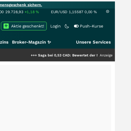
mensgeschenk sichern.
00
29.728,93
+1,18
%
EUR/USD
1,15587
0,00
%
Aktie geschenkt!
Login
Push-Kurse
zins
Broker-Magazin ✨
Unsere Services
+++
Saga bei 0,53 CAD: Bewertet der Markt noch immer nur die H
Anzeige