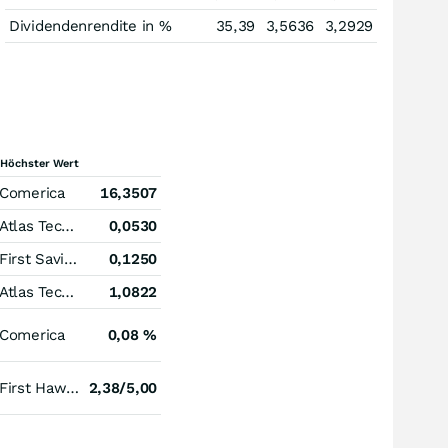
Dividendenrendite in %
35,39
3,5636
3,2929
Höchster Wert
Comerica
16,3507
Atlas Technical Consultants Registered (A)
0,0530
First Savings Financial Group
0,1250
Atlas Technical Consultants Registered (A)
1,0822
Comerica
0,08 %
First Hawaiian
2,38/5,00