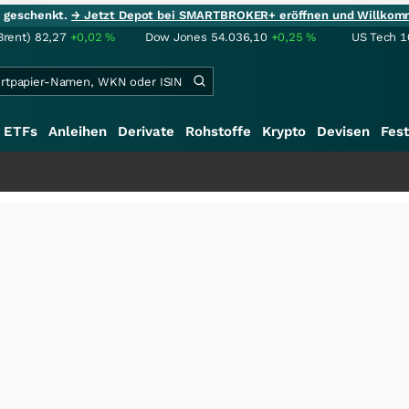
ie geschenkt.
→ Jetzt Depot bei SMARTBROKER+ eröffnen und Willkom
Brent)
82,27
+0,02
%
Dow Jones
54.036,10
+0,25
%
US Tech 1
ETFs
Anleihen
Derivate
Rohstoffe
Krypto
Devisen
Fest