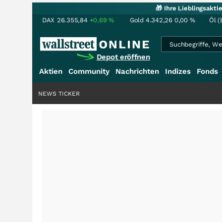
🎁 Ihre Lieblingsakt
DAX
26.355,84
+0,69
%
Gold
4.342,26
0,00
%
Öl (
Depot eröffnen
Aktien
Community
Nachrichten
Indizes
Fonds
NEWS TICKER