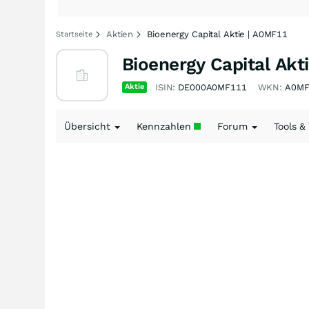
Aktien
Bioenergy Capital Aktie | A0MF11
Startseite
Bioenergy Capital Akt
Aktie
ISIN:
DE000A0MF111
WKN:
A0MF
Übersicht
Kennzahlen
Forum
Tools &