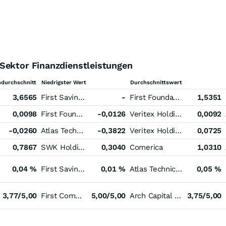
Sektor Finanzdienstleistungen
durchschnitt
Niedrigster Wert
Durchschnittswert
3,6565
First Savings Financial Group
-
First Foundation
1,5351
0,0098
First Foundation
-0,0126
Veritex Holdings
0,0092
-0,0260
Atlas Technical Consultants Registered (A)
-0,3822
Veritex Holdings
0,0725
0,7867
SWK Holdings
0,3040
Comerica
1,0310
0,04 %
First Savings Financial Group
0,01 %
Atlas Technical Consultants Registered (A)
0,05 %
3,77/5,00
First Community
5,00/5,00
Arch Capital Group
3,75/5,00