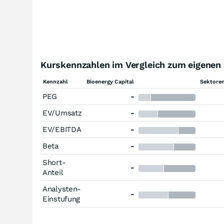
Kurskennzahlen im Vergleich zum eigenen 
Kennzahl
Bioenergy Capital
Sektoren
PEG
-
EV/Umsatz
-
EV/EBITDA
-
Beta
-
Short-
-
Anteil
Analysten-
-
Einstufung