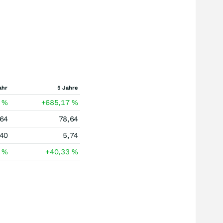
ahr
5 Jahre
2
%
+685,17
%
,64
78,64
,40
5,74
1
%
+40,33
%