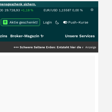
mensgeschenk sichern.
00
29.728,93
+1,18
%
EUR/USD
1,15587
0,00
%
Aktie geschenkt!
Login
Push-Kurse
zins
Broker-Magazin ✨
Unsere Services
++
Schwere Seltene Erden: Entsteht hier die nächste Milliardenstory?
Anzeige
+++