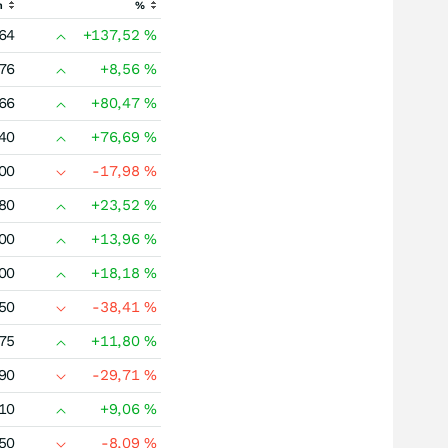
h
%
64
+137,52
%
76
+8,56
%
66
+80,47
%
40
+76,69
%
00
-17,98
%
80
+23,52
%
00
+13,96
%
00
+18,18
%
50
-38,41
%
75
+11,80
%
90
-29,71
%
10
+9,06
%
50
-8,09
%