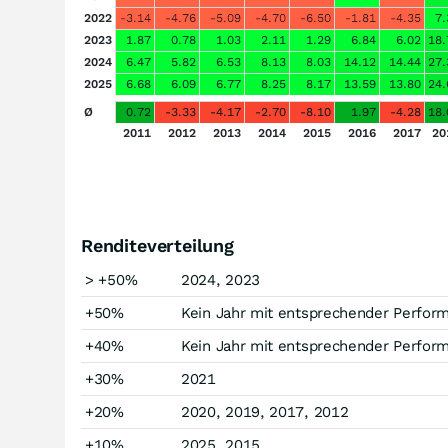
2022
-3.14
-4.76
-5.09
-4.70
-6.50
-1.81
-4.35
7.
2023
1.87
0.78
1.03
2.11
1.29
6.84
6.02
18.
2024
6.47
5.82
6.53
8.13
8.03
14.12
14.44
27.
2025
6.68
6.09
6.77
8.25
8.17
13.59
13.80
24.
Ø
0.72
-3.33
-4.17
-2.70
-8.10
1.97
-4.28
18.
2011
2012
2013
2014
2015
2016
2017
20
Renditeverteilung
> +50%
2024, 2023
+50%
Kein Jahr mit entsprechender Perfor
+40%
Kein Jahr mit entsprechender Perfor
+30%
2021
+20%
2020, 2019, 2017, 2012
+10%
2025, 2015