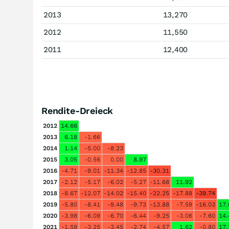
2013
13,270
2012
11,550
2011
12,400
Rendite-Dreieck
2012
14.66
2013
6.18
-1.66
2014
1.14
-5.00
-8.23
2015
3.05
-0.56
0.00
8.97
2016
-4.71
-9.01
-11.34
-12.85
-30.31
2017
-2.12
-5.17
-6.02
-5.27
-11.68
11.92
2018
-8.67
-12.07
-14.02
-15.40
-22.25
-17.88
-39.74
2019
-5.80
-8.41
-9.48
-9.73
-13.88
-7.59
-16.03
17.
2020
-3.98
-6.09
-6.70
-6.44
-9.25
-3.06
-7.60
14.
2021
-1.59
-3.25
-3.45
-2.74
-4.57
1.62
-0.80
17.