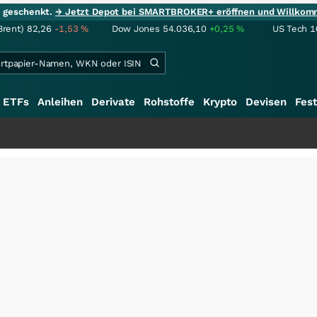
ie geschenkt.
→ Jetzt Depot bei SMARTBROKER+ eröffnen und Willkom
Brent)
82,26
-1,53
%
Dow Jones
54.036,10
+0,25
%
US Tech 1
ETFs
Anleihen
Derivate
Rohstoffe
Krypto
Devisen
Fest
+