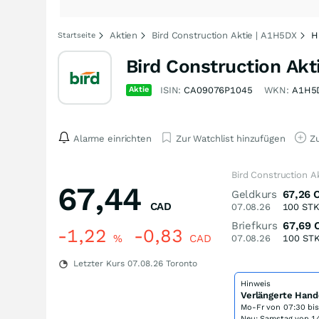
Aktien
Bird Construction Aktie | A1H5DX
H
Startseite
Bird Construction Akt
Aktie
ISIN:
CA09076P1045
WKN:
A1H5
Alarme einrichten
Zur Watchlist hinzufügen
Zu
Bird Construction A
67,44
Geldkurs
67,26
CAD
07.08.26
100
ST
Briefkurs
67,69
-1,22
-0,83
%
CAD
07.08.26
100
ST
Letzter Kurs
07.08.26
Toronto
Hinweis
Verlängerte Hand
Mo-Fr von
07:30 bi
Neu: Samstag von 14