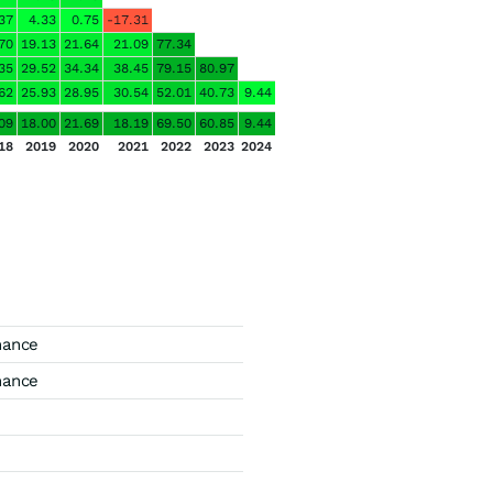
37
4.33
0.75
-17.31
70
19.13
21.64
21.09
77.34
35
29.52
34.34
38.45
79.15
80.97
62
25.93
28.95
30.54
52.01
40.73
9.44
09
18.00
21.69
18.19
69.50
60.85
9.44
18
2019
2020
2021
2022
2023
2024
mance
mance