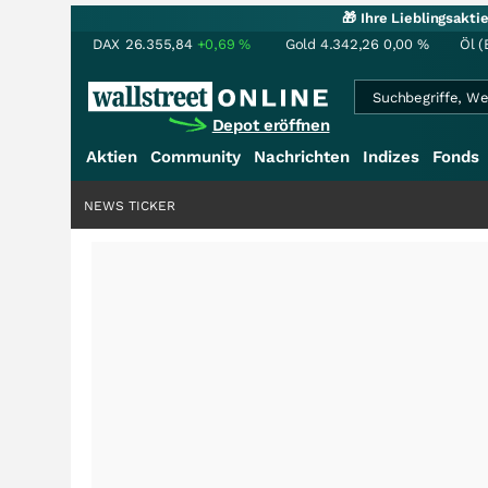
🎁 Ihre Lieblingsakt
DAX
26.355,84
+0,69
%
Gold
4.342,26
0,00
%
Öl (
Depot eröffnen
Aktien
Community
Nachrichten
Indizes
Fonds
NEWS TICKER