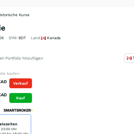
istorische Kurse
ie
DX
SYM:
BDT
Land
Kanada
m Portfolio hinzufügen
ktie kaufen
CAD
Verkauf
K
CAD
Kauf
K
elszeiten
s 23:00 Uhr
:00 bis 19:00 Uhr