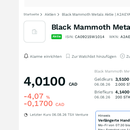
Aktien
Black Mammoth Metals Aktie | A2AEY
Startseite
Black Mammoth Metal
Aktie
ISIN:
CA09215W1014
WKN:
A2AE
Alarme einrichten
Zur Watchlist hinzufügen
Zu
Black Mammoth Meta
4,0100
Geldkurs
3,5100
CAD
06.08.26
2.000
S
Briefkurs
4,1400
-4,07
%
06.08.26
200
ST
-0,1700
CAD
Letzter Kurs
06.08.26
TSX Venture
Hinweis
Verlängerte Hand
Mo-Fr von
07:30 bi
Neu: Samstag von 14