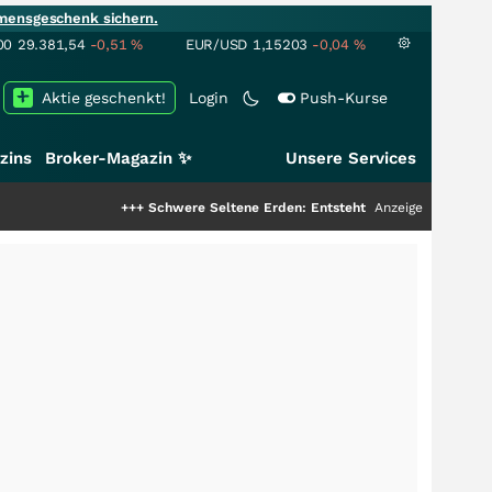
mensgeschenk sichern.
00
29.381,54
-0,51
%
EUR/USD
1,15203
-0,04
%
Aktie geschenkt!
Login
Push-Kurse
zins
Broker-Magazin ✨
Unsere Services
+++
Schwere Seltene Erden: Entsteht hier die nächste Milliarden
Anzeige