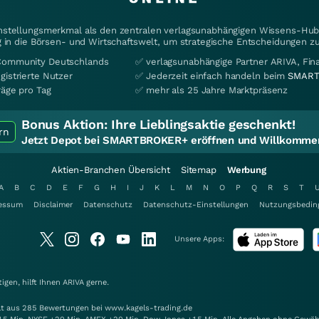
instellungsmerkmal als den zentralen verlagsunabhängigen Wissens-Hub 
 in die Börsen- und Wirtschaftswelt, um strategische Entscheidungen zu
Community Deutschlands
✅ verlagsunabhängige Partner ARIVA, Fi
gistrierte Nutzer
✅ Jederzeit einfach handeln beim
SMART
räge pro Tag
✅ mehr als 25 Jahre Marktpräsenz
Bonus Aktion:
Ihre Lieblingsaktie geschenkt!
rn
Jetzt Depot bei SMARTBROKER+ eröffnen und Willkommen
Aktien-Branchen Übersicht
Sitemap
Werbung
A
B
C
D
E
F
G
H
I
J
K
L
M
N
O
P
Q
R
S
T
essum
Disclaimer
Datenschutz
Datenschutz-Einstellungen
Nutzungsbedin
Unsere Apps:
gen, hilft Ihnen
ARIVA
gerne.
elt aus 285 Bewertungen bei www.kagels-trading.de