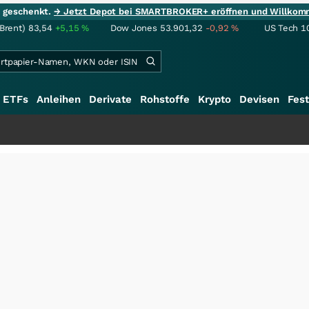
ie geschenkt.
→ Jetzt Depot bei SMARTBROKER+ eröffnen und Willkom
(Brent)
83,54
+5,15
%
Dow Jones
53.901,32
-0,92
%
US Tech 1
ETFs
Anleihen
Derivate
Rohstoffe
Krypto
Devisen
Fest