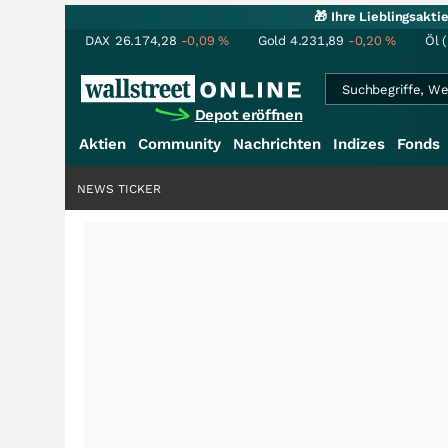
🎁 Ihre Lieblingsakt
DAX
26.174,28
-0,09
%
Gold
4.231,89
-0,20
%
Öl 
Depot eröffnen
Aktien
Community
Nachrichten
Indizes
Fonds
NEWS TICKER