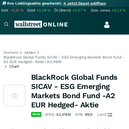
🎁 Ihre Lieblingsaktie geschenkt.
→ Jetzt Depot eröffnen
DAX
-0,32
%
Gold
+0,38
%
Öl (Brent)
+0,57
%
Dow Jones
+0,14
%
Aktien
Startseite
BlackRock Global Funds SICAV - ESG Emerging Markets Bond Fund -
A2 EUR Hedged- Aktie | A2JP6M
Chart
BlackRock Global Funds
SICAV - ESG Emerging
Markets Bond Fund -A2
EUR Hedged- Aktie
Aktie
WKN:
A2JP6M
SYM:
B92I
Land