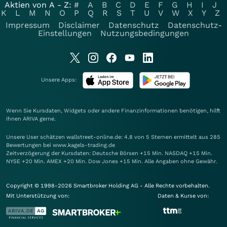
Aktien von A - Z:
#
A
B
C
D
E
F
G
H
I
J
K
L
M
N
O
P
Q
R
S
T
U
V
W
X
Y
Z
Impressum
Disclaimer
Datenschutz
Datenschutz-
Einstellungen
Nutzungsbedingungen
Unsere Apps:
Wenn Sie Kursdaten, Widgets oder andere Finanzinformationen benötigen, hilft
Ihnen
ARIVA
gerne.
Unsere User schätzen wallstreet-online.de: 4.8 von 5 Sternen ermittelt aus 285
Bewertungen bei www.kagels-trading.de
Zeitverzögerung der Kursdaten: Deutsche Börsen +15 Min. NASDAQ +15 Min.
NYSE +20 Min. AMEX +20 Min. Dow Jones +15 Min. Alle Angaben ohne Gewähr.
Copyright © 1998-2026 Smartbroker Holding AG - Alle Rechte vorbehalten.
Mit Unterstützung von:
Daten & Kurse von: