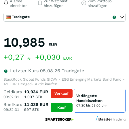
Alarme
Zur Watchlist
Zum Portfolio
einrichten
hinzufügen
hinzufügen
Tradegate
10,985
EUR
+0,27
+0,030
%
EUR
Letzter Kurs
05.08.26
Tradegate
BlackRock Global Funds SICAV - ESG Emerging Markets Bond Fund -
A2 EUR Hedged- Aktie kaufen
Geldkurs
10,934
EUR
Verkauf
Verlängerte
09:32:31
1.007
STK
Handelszeiten
Briefkurs
11,036
EUR
07:30 bis 23:00 Uhr
Kauf
09:32:31
997
STK