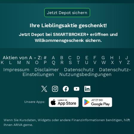
Jetzt Depot sichern
Ihre Lieblingsaktie geschenkt!
Jetzt Depot bei SMARTBROKER+ eröffnen und
Willkommensgeschenk sichern.
Aktien von A - Z:
#
A
B
C
D
E
F
G
H
I
J
K
L
M
N
O
P
Q
R
S
T
U
V
W
X
Y
Z
Impressum
Disclaimer
Datenschutz
Datenschutz-
Einstellungen
Nutzungsbedingungen
Unsere Apps:
Wenn Sie Kursdaten, Widgets oder andere Finanzinformationen benötigen, hilft
Ihnen
ARIVA
gerne.