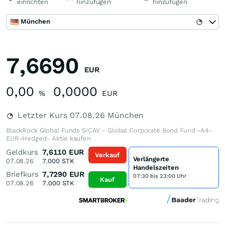
einrichten
hinzufügen
hinzufügen
München
7,6690
EUR
0,00
0,0000
%
EUR
Letzter Kurs
07.08.26
München
BlackRock Global Funds SICAV - Global Corporate Bond Fund -A4-
EUR-Hedged- Aktie kaufen
Geldkurs
7,6110
EUR
Verkauf
Verlängerte
07.08.26
7.000
STK
Handelszeiten
Briefkurs
7,7290
EUR
07:30 bis 23:00 Uhr
Kauf
07.08.26
7.000
STK