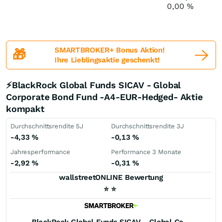
0,00
%
SMARTBROKER+ Bonus Aktion!
🎁
Ihre Lieblingsaktie geschenkt!
⚡BlackRock Global Funds SICAV - Global
Corporate Bond Fund -A4-EUR-Hedged- Aktie
kompakt
Durchschnittsrendite 5J
Durchschnittsrendite 3J
-4,33
%
-0,13
%
Jahresperformance
Performance 3 Monate
-2,92
%
-0,31
%
wallstreetONLINE Bewertung
⭐
⭐
BlackRock Global Funds SICAV - Global Corporate Bond Fund -A4-EUR-Hedged-