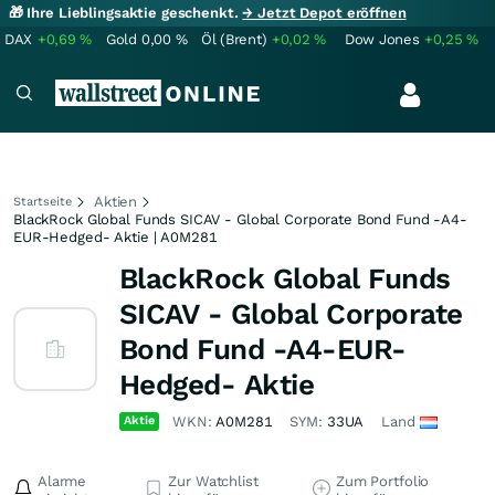
🎁 Ihre Lieblingsaktie geschenkt.
→ Jetzt Depot eröffnen
DAX
+0,69
%
Gold
0,00
%
Öl (Brent)
+0,02
%
Dow Jones
+0,25
%
Aktien
Startseite
BlackRock Global Funds SICAV - Global Corporate Bond Fund -A4-
EUR-Hedged- Aktie | A0M281
BlackRock Global Funds
SICAV - Global Corporate
Bond Fund -A4-EUR-
Hedged- Aktie
Aktie
WKN:
A0M281
SYM:
33UA
Land
Alarme
Zur Watchlist
Zum Portfolio