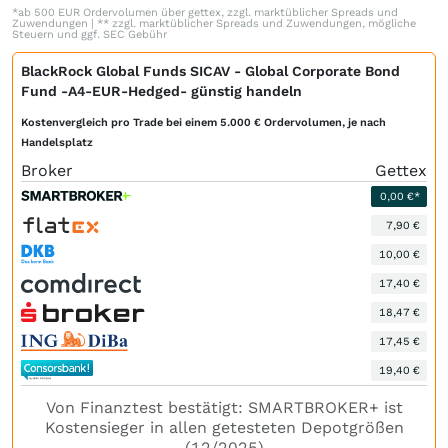
*ab 500 EUR Ordervolumen über gettex, zzgl. marktüblicher Spreads und
Zuwendungen | ** zzgl. marktüblicher Spreads und Zuwendungen, mögliche
Steuern und ggf. SEC Gebühr
BlackRock Global Funds SICAV - Global Corporate Bond
Fund -A4-EUR-Hedged- günstig handeln
Kostenvergleich pro Trade bei einem 5.000 € Ordervolumen, je nach
Handelsplatz
Broker
Gettex
0,00 €*
7,90 €
10,00 €
17,40 €
18,47 €
17,45 €
19,40 €
Von Finanztest bestätigt: SMARTBROKER+ ist
Kostensieger in allen getesteten Depotgrößen
(12/2025)