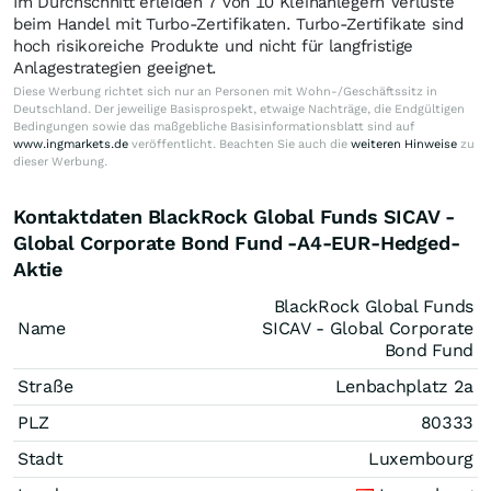
Im Durchschnitt erleiden 7 von 10 Kleinanlegern Verluste
beim Handel mit Turbo-Zertifikaten. Turbo-Zertifikate sind
hoch risikoreiche Produkte und nicht für langfristige
Anlagestrategien geeignet.
Diese Werbung richtet sich nur an Personen mit Wohn-/Geschäftssitz in
Deutschland. Der jeweilige Basisprospekt, etwaige Nachträge, die Endgültigen
Bedingungen sowie das maßgebliche Basisinformationsblatt sind auf
www.ingmarkets.de
veröffentlicht. Beachten Sie auch die
weiteren Hinweise
zu
dieser Werbung.
Kontaktdaten BlackRock Global Funds SICAV -
Global Corporate Bond Fund -A4-EUR-Hedged-
Aktie
BlackRock Global Funds
Name
SICAV - Global Corporate
Bond Fund
Straße
Lenbachplatz 2a
PLZ
80333
Stadt
Luxembourg