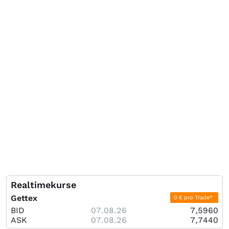
Realtimekurse
Gettex
0 € pro Trade*
BID
07.08.26
7,5960
ASK
07.08.26
7,7440