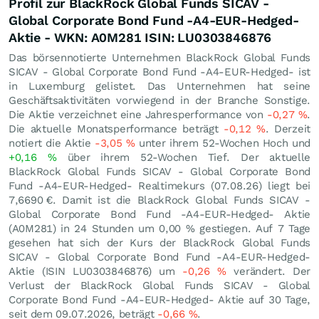
Profil zur BlackRock Global Funds SICAV -
Global Corporate Bond Fund -A4-EUR-Hedged-
Aktie - WKN: A0M281 ISIN: LU0303846876
Das börsennotierte Unternehmen BlackRock Global Funds
SICAV - Global Corporate Bond Fund -A4-EUR-Hedged- ist
in Luxemburg gelistet. Das Unternehmen hat seine
Geschäftsaktivitäten vorwiegend in der Branche Sonstige.
Die Aktie verzeichnet eine Jahresperformance von
-0,27
%
.
Die aktuelle Monatsperformance beträgt
-0,12
%
. Derzeit
notiert die Aktie
-3,05
%
unter ihrem 52-Wochen Hoch und
+0,16
%
über ihrem 52-Wochen Tief. Der aktuelle
BlackRock Global Funds SICAV - Global Corporate Bond
Fund -A4-EUR-Hedged- Realtimekurs (
07.08.26
) liegt bei
7,6690
€
. Damit ist die BlackRock Global Funds SICAV -
Global Corporate Bond Fund -A4-EUR-Hedged- Aktie
(A0M281) in 24 Stunden um
0,00
%
gestiegen. Auf 7 Tage
gesehen hat sich der Kurs der BlackRock Global Funds
SICAV - Global Corporate Bond Fund -A4-EUR-Hedged-
Aktie (ISIN LU0303846876) um
-0,26
%
verändert. Der
Verlust der BlackRock Global Funds SICAV - Global
Corporate Bond Fund -A4-EUR-Hedged- Aktie auf 30 Tage,
seit dem 09.07.2026, beträgt
-0,66
%
.