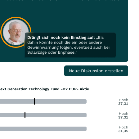
Neue Diskussion erstellen
Next Generation Technology Fund -D2 EUR- Aktie
Hoch
37,31
Hoch
37,31
Hoch
31,35