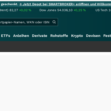
ie geschenkt.
→ Jetzt Depot bei SMARTBROKER+ eröffnen und Willkom
Brent)
82,27
+0,02
%
Dow Jones
54.036,10
+0,25
%
US Tech 1
ETFs
Anleihen
Derivate
Rohstoffe
Krypto
Devisen
Fest