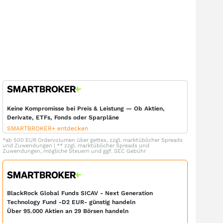
Keine Kompromisse bei Preis & Leistung — Ob Aktien,
Derivate, ETFs, Fonds oder Sparpläne
SMARTBROKER+ entdecken
*ab 500 EUR Ordervolumen über gettex, zzgl. marktüblicher Spreads
und Zuwendungen | ** zzgl. marktüblicher Spreads und
Zuwendungen, mögliche Steuern und ggf. SEC Gebühr
BlackRock Global Funds SICAV - Next Generation
Technology Fund -D2 EUR- günstig handeln
Über 95.000 Aktien an 29 Börsen handeln