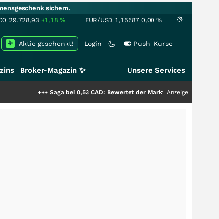
mensgeschenk sichern.
00
29.728,93
+1,18
%
EUR/USD
1,15587
0,00
%
Aktie geschenkt!
Login
Push-Kurse
zins
Broker-Magazin ✨
Unsere Services
+++
Saga bei 0,53 CAD: Bewertet der Markt noch immer nur die Hälfte der
Anzeige