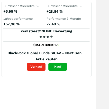
Durchschnittsrendite 5J
Durchschnittsrendite 3J
+5,95
%
+28,84
%
Jahresperformance
Performance 3 Monate
+57,38
%
-2,49
%
wallstreetONLINE Bewertung
⭐
⭐
⭐
⭐
BlackRock Global Funds SICAV - Next Generation Technology Fund -D2 EUR-
Aktie kaufen
Verkauf
Kauf