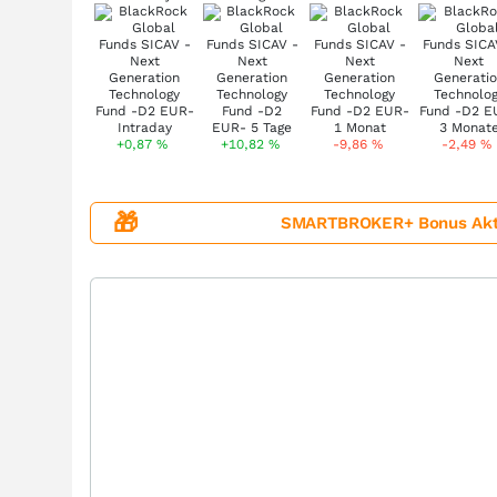
+0,87
%
+10,82
%
-9,86
%
-2,49
%
🎁
SMARTBROKER+ Bonus Aktion