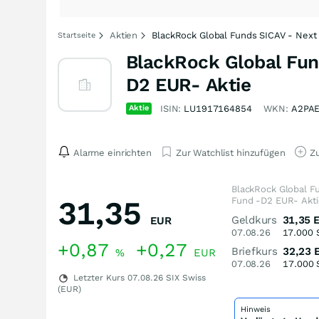
Aktien
BlackRock Global Funds SICAV - Next
Startseite
BlackRock Global Fun
D2 EUR- Aktie
Aktie
ISIN:
LU1917164854
WKN:
A2PA
Alarme einrichten
Zur Watchlist hinzufügen
Zu
BlackRock Global F
31,35
Fund -D2 EUR- Akti
Geldkurs
31,35
EUR
07.08.26
17.000
+0,87
+0,27
Briefkurs
32,23
%
EUR
07.08.26
17.000
Letzter Kurs
07.08.26
SIX Swiss
(EUR)
Hinweis