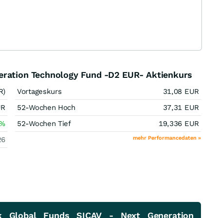
eration Technology Fund -D2 EUR- Aktienkurs
R)
Vortageskurs
31,08
EUR
UR
52-Wochen Hoch
37,31
EUR
%
52-Wochen Tief
19,336
EUR
mehr Performancedaten »
26
k Global Funds SICAV - Next Generation