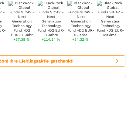
+57,38
%
+114,14
%
+34,32
%
! Ihre Lieblingsaktie geschenkt!