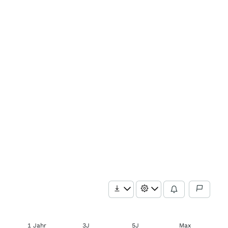
1 Jahr
3J
5J
Max