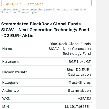
SMARTBROKER+ entdecken
*ab 500 EUR Ordervolumen über gettex für 0€, zzgl. marktüblicher
Spreads und Zuwendungen
Stammdaten BlackRock Global Funds
SICAV - Next Generation Technology Fund
-D2 EUR- Aktie
BlackRock Global Funds
Name
SICAV - Next Generation
Technology Fund
Kurzname
BGF Next GT
Shs -D2 EUR-
Namenszusatz
Capitalisation
Kategorie
Trust-Shares
Aktientyp
Stammaktien
WKN
A2PAEJ
ISIN
LU1917164854