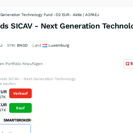
 Generation Technology Fund -D2 EUR- Aktie | A2PAEJ
ds SICAV - Next Generation Technol
EJ
SYM:
BNGD
Land
Luxemburg
S
m Portfolio hinzufügen
unds SICAV - Next Generation Technology
e kaufen
EUR
Verkauf
STK
EUR
Kauf
STK