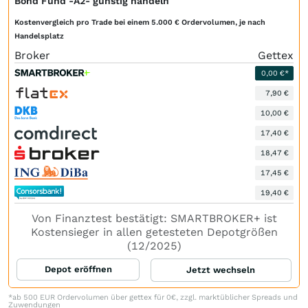
Bond Fund -A2- günstig handeln
Kostenvergleich pro Trade bei einem 5.000 € Ordervolumen, je nach
Handelsplatz
Broker
Gettex
0,00 €*
7,90 €
10,00 €
17,40 €
18,47 €
17,45 €
19,40 €
Von Finanztest bestätigt: SMARTBROKER+ ist
Kostensieger in allen getesteten Depotgrößen
(12/2025)
Depot eröffnen
Jetzt wechseln
*ab 500 EUR Ordervolumen über gettex für 0€, zzgl. marktüblicher Spreads und
Zuwendungen