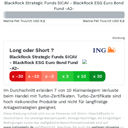
BlackRock Strategic Funds SICAV - BlackRock ESG Euro Bond
Fund -A2-
Marine Pet Trus/Ut USD
9,6
Marine Pet Trus/Ut USD
9,6
Werbung
Long oder Short ?
BlackRock Strategic Funds SICAV
- BlackRock ESG Euro Bond Fund
-A2-
x -30
x -10
x -3
x 3
x 10
x 30
Im Durchschnitt erleiden 7 von 10 Kleinanlegern Verluste
beim Handel mit Turbo-Zertifikaten. Turbo-Zertifikate sind
hoch risikoreiche Produkte und nicht für langfristige
Anlagestrategien geeignet.
Diese Werbung richtet sich nur an Personen mit Wohn-/Geschäftssitz in
Deutschland. Der jeweilige Basisprospekt, etwaige Nachträge, die Endgültigen
Bedingungen sowie das maßgebliche Basisinformationsblatt sind auf
www.ingmarkets.de
veröffentlicht. Beachten Sie auch die
weiteren Hinweise
zu