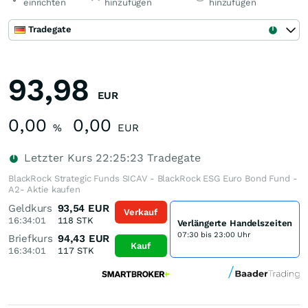
einrichten
hinzufügen
hinzufügen
Tradegate
93,98
EUR
0,00
0,00
%
EUR
Letzter Kurs
22:25:23
Tradegate
BlackRock Strategic Funds SICAV - BlackRock ESG Euro Bond Fund -
A2- Aktie kaufen
Geldkurs
93,54
EUR
Verkauf
16:34:01
118
STK
Verlängerte Handelszeiten
07:30 bis 23:00 Uhr
Briefkurs
94,43
EUR
Kauf
16:34:01
117
STK