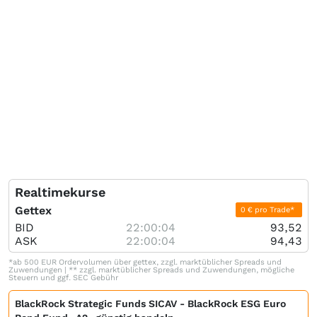
Realtimekurse
Gettex
0 € pro Trade*
BID
22:00:04
93,52
ASK
22:00:04
94,43
*ab 500 EUR Ordervolumen über gettex, zzgl. marktüblicher Spreads und
Zuwendungen | ** zzgl. marktüblicher Spreads und Zuwendungen, mögliche
Steuern und ggf. SEC Gebühr
BlackRock Strategic Funds SICAV - BlackRock ESG Euro