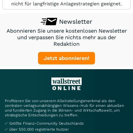
nicht für langfristige Anlagestrategien geeignet.
Newsletter
Abonnieren Sie unsere kostenlosen Newsletter
und verpassen Sie nichts mehr aus der
Redaktion
Jetzt abonnieren!
Profitieren Sie von unserem Alleinstellungsmerkmal als den
zentralen verlagsunabhängigen Wissens-Hub für einen aktuellen
und fundierten Zugang in die Börsen- und Wirtschaftswelt, um
strategische Entscheidungen zu treffen.
✅ Größte Finanz-Community Deutschlands
✅ über 550.000 registrierte Nutzer