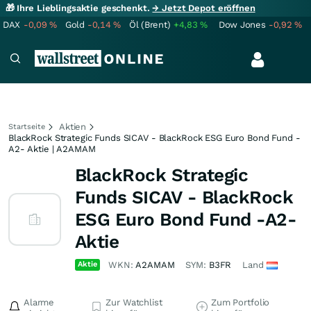
🎁 Ihre Lieblingsaktie geschenkt.
→ Jetzt Depot eröffnen
DAX
-0,09
%
Gold
-0,14
%
Öl (Brent)
+4,83
%
Dow Jones
-0,92
%
Aktien
Startseite
BlackRock Strategic Funds SICAV - BlackRock ESG Euro Bond Fund -
A2- Aktie | A2AMAM
BlackRock Strategic
Funds SICAV - BlackRock
ESG Euro Bond Fund -A2-
Aktie
Aktie
WKN:
A2AMAM
SYM:
B3FR
Land
Alarme
Zur Watchlist
Zum Portfolio