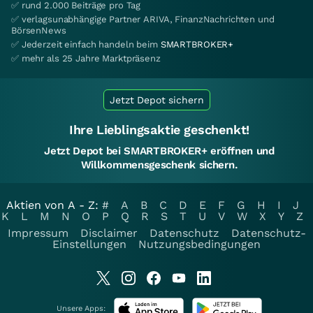
✅ rund 2.000 Beiträge pro Tag
✅ verlagsunabhängige Partner ARIVA, FinanzNachrichten und
BörsenNews
✅ Jederzeit einfach handeln beim
SMARTBROKER+
✅ mehr als 25 Jahre Marktpräsenz
Jetzt Depot sichern
Ihre Lieblingsaktie geschenkt!
Jetzt Depot bei SMARTBROKER+ eröffnen und
Willkommensgeschenk sichern.
Aktien von A - Z:
#
A
B
C
D
E
F
G
H
I
J
K
L
M
N
O
P
Q
R
S
T
U
V
W
X
Y
Z
Impressum
Disclaimer
Datenschutz
Datenschutz-
Einstellungen
Nutzungsbedingungen
Unsere Apps: