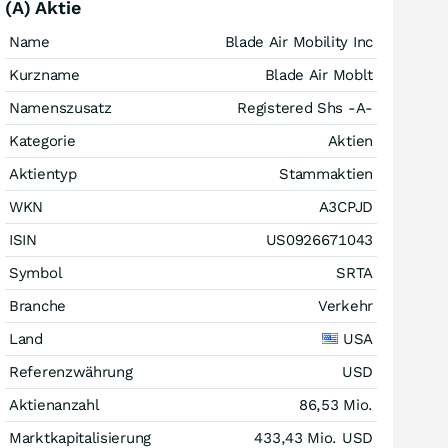
(A) Aktie
Name
Blade Air Mobility Inc
Kurzname
Blade Air Moblt
Namenszusatz
Registered Shs -A-
Kategorie
Aktien
Aktientyp
Stammaktien
WKN
A3CPJD
ISIN
US0926671043
Symbol
SRTA
Branche
Verkehr
Land
USA
Referenzwährung
USD
Aktienanzahl
86,53 Mio.
Marktkapitalisierung
433,43 Mio.
USD