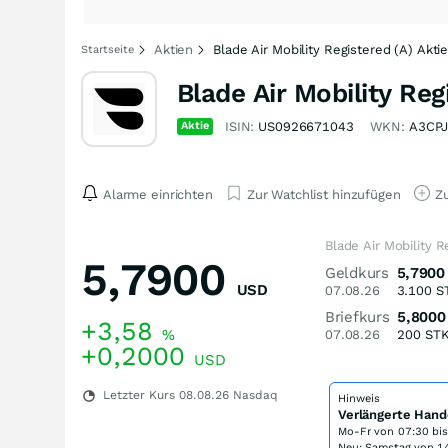
Aktien
Blade Air Mobility Registered (A) Akti
Startseite
Blade Air Mobility Reg
Aktie
ISIN:
US0926671043
WKN:
A3CP
Alarme einrichten
Zur Watchlist hinzufügen
Zu
Blade Air Mobility R
5,7900
Geldkurs
5,7900
USD
07.08.26
3.100
S
Briefkurs
5,8000
+3,58
%
07.08.26
200
ST
+0,2000
USD
Letzter Kurs
08.08.26
Nasdaq
Hinweis
Verlängerte Hand
Mo-Fr von
07:30 bi
Neu: Samstag von 14