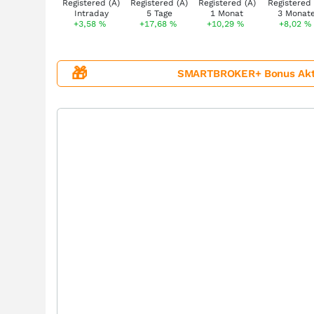
+3,58
%
+17,68
%
+10,29
%
+8,02
%
🎁
SMARTBROKER+ Bonus Aktion