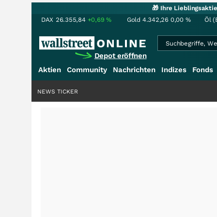
🎁 Ihre Lieblingsakt
DAX
26.355,84
+0,69
%
Gold
4.342,26
0,00
%
Öl (
Depot eröffnen
Aktien
Community
Nachrichten
Indizes
Fonds
NEWS TICKER