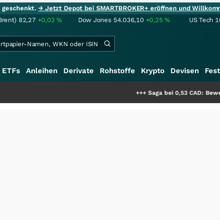
ie geschenkt.
→ Jetzt Depot bei SMARTBROKER+ eröffnen und Willkom
Brent)
82,27
+0,02
%
Dow Jones
54.036,10
+0,25
%
US Tech 1
ETFs
Anleihen
Derivate
Rohstoffe
Krypto
Devisen
Fest
+++
Saga bei 0,53 CAD: Bewertet der Mar