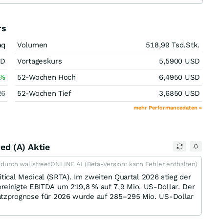
rs
aq
Volumen
518,99 Tsd.
Stk.
SD
Vortageskurs
5,5900
USD
%
52-Wochen Hoch
6,4950
USD
26
52-Wochen Tief
3,6850
USD
mehr Performancedaten »
ed (A) Aktie
t durch wallstreetONLINE AI (Beta-Version: kann Fehler enthalten)
ritical Medical (SRTA). Im zweiten Quartal 2026 stieg der
reinigte EBITDA um 219,8 % auf 7,9 Mio. US-Dollar. Der
satzprognose für 2026 wurde auf 285–295 Mio. US-Dollar