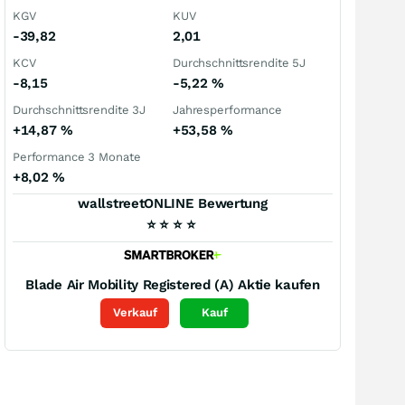
KGV
KUV
-39,82
2,01
KCV
Durchschnittsrendite 5J
-8,15
-5,22
%
Durchschnittsrendite 3J
Jahresperformance
+14,87
%
+53,58
%
Performance 3 Monate
+8,02
%
wallstreetONLINE Bewertung
⭐
⭐
⭐
⭐
Blade Air Mobility Registered (A)
Aktie kaufen
Verkauf
Kauf