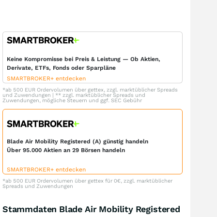
Keine Kompromisse bei Preis & Leistung — Ob Aktien,
Derivate, ETFs, Fonds oder Sparpläne
SMARTBROKER+ entdecken
*ab 500 EUR Ordervolumen über gettex, zzgl. marktüblicher Spreads
und Zuwendungen | ** zzgl. marktüblicher Spreads und
Zuwendungen, mögliche Steuern und ggf. SEC Gebühr
Blade Air Mobility Registered (A) günstig handeln
Über 95.000 Aktien an 29 Börsen handeln
SMARTBROKER+ entdecken
*ab 500 EUR Ordervolumen über gettex für 0€, zzgl. marktüblicher
Spreads und Zuwendungen
Stammdaten Blade Air Mobility Registered