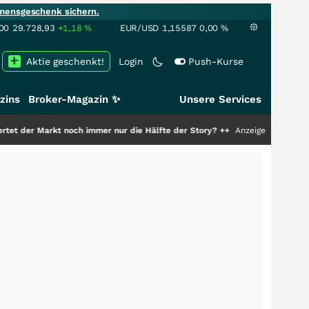
mensgeschenk sichern.
00
29.728,93
+1,18
%
EUR/USD
1,15587
0,00
%
Aktie geschenkt!
Login
Push-Kurse
zins
Broker-Magazin ✨
Unsere Services
kt noch immer nur die Hälfte der Story?
+++
Anzeige