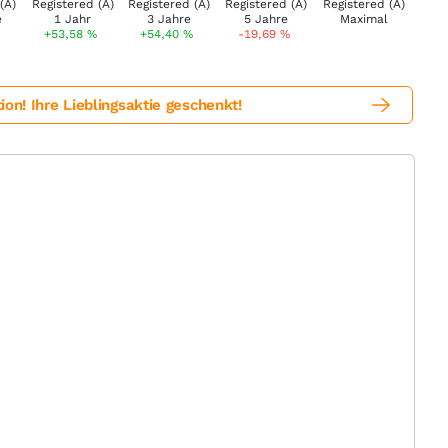
+53,58
%
+54,40
%
-19,69
%
! Ihre Lieblingsaktie geschenkt!