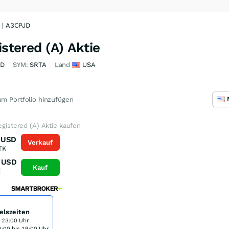
e | A3CPJD
istered (A) Aktie
JD
SYM:
SRTA
Land
USA
m Portfolio hinzufügen
egistered (A) Aktie kaufen
USD
Verkauf
TK
USD
Kauf
K
elszeiten
s 23:00 Uhr
:00 bis 19:00 Uhr