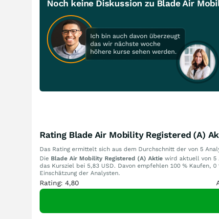
Noch keine Diskussion zu Blade Air Mobil
Rating Blade Air Mobility Registered (A) Ak
Das Rating ermittelt sich aus dem Durchschnitt der von 5 An
Die
Blade Air Mobility Registered (A) Aktie
wird aktuell von 5 
das Kursziel bei 5,83 USD. Davon empfehlen 100 % Kaufen, 0 
Einschätzung der Analysten.
Rating: 4,80