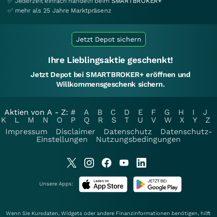
✅ Jederzeit einfach handeln beim
SMARTBROKER+
✅ mehr als 25 Jahre Marktpräsenz
Jetzt Depot sichern
Ihre Lieblingsaktie geschenkt!
Jetzt Depot bei SMARTBROKER+ eröffnen und
Willkommensgeschenk sichern.
Aktien von A - Z:
#
A
B
C
D
E
F
G
H
I
J
K
L
M
N
O
P
Q
R
S
T
U
V
W
X
Y
Z
Impressum
Disclaimer
Datenschutz
Datenschutz-
Einstellungen
Nutzungsbedingungen
Unsere Apps:
Wenn Sie Kursdaten, Widgets oder andere Finanzinformationen benötigen, hilft