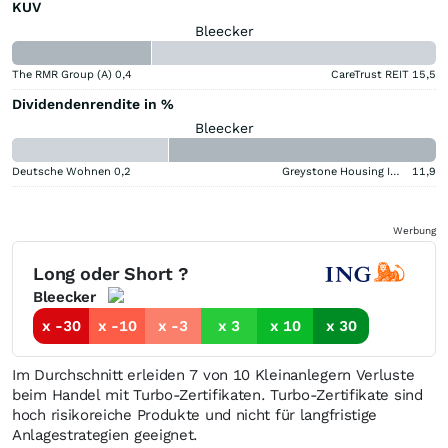
KUV
Bleecker
The RMR Group (A)
0,4
CareTrust REIT
15,5
Dividendenrendite in %
Bleecker
Deutsche Wohnen
0,2
Greystone Housing Impact Investors LP Benef Unit Cert
11,9
Werbung
Long oder Short ?
Bleecker
x -30
x -10
x -3
x 3
x 10
x 30
Im Durchschnitt erleiden 7 von 10 Kleinanlegern Verluste
beim Handel mit Turbo-Zertifikaten. Turbo-Zertifikate sind
hoch risikoreiche Produkte und nicht für langfristige
Anlagestrategien geeignet.