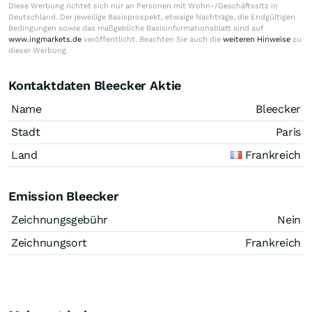
Diese Werbung richtet sich nur an Personen mit Wohn-/Geschäftssitz in
Deutschland. Der jeweilige Basisprospekt, etwaige Nachträge, die Endgültigen
Bedingungen sowie das maßgebliche Basisinformationsblatt sind auf
www.ingmarkets.de
veröffentlicht. Beachten Sie auch die
weiteren Hinweise
zu
dieser Werbung.
Kontaktdaten Bleecker Aktie
Name
Bleecker
Stadt
Paris
Land
Frankreich
Emission Bleecker
Zeichnungsgebühr
Nein
Zeichnungsort
Frankreich