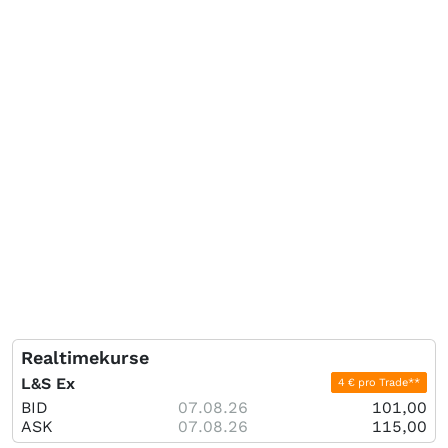
Realtimekurse
L&S Ex
4 € pro Trade**
BID
07.08.26
101,00
ASK
07.08.26
115,00