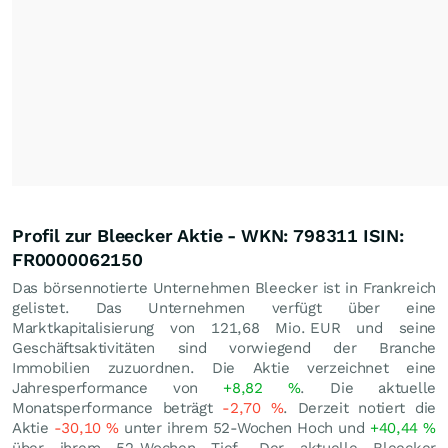
Profil zur Bleecker Aktie - WKN: 798311 ISIN:
FR0000062150
Das börsennotierte Unternehmen Bleecker ist in Frankreich
gelistet. Das Unternehmen verfügt über eine
Marktkapitalisierung von 121,68 Mio.
EUR
und seine
Geschäftsaktivitäten sind vorwiegend der Branche
Immobilien zuzuordnen. Die Aktie verzeichnet eine
Jahresperformance von
+8,82
%
. Die aktuelle
Monatsperformance beträgt
-2,70
%
. Derzeit notiert die
Aktie
-30,10
%
unter ihrem 52-Wochen Hoch und
+40,44
%
über ihrem 52-Wochen Tief. Der aktuelle Bleecker