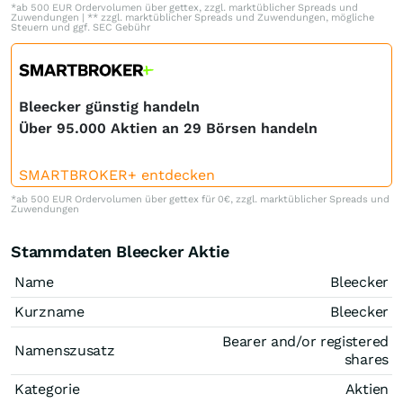
*ab 500 EUR Ordervolumen über gettex, zzgl. marktüblicher Spreads und
Zuwendungen | ** zzgl. marktüblicher Spreads und Zuwendungen, mögliche
Steuern und ggf. SEC Gebühr
Bleecker günstig handeln
Über 95.000 Aktien an 29 Börsen handeln
SMARTBROKER+ entdecken
*ab 500 EUR Ordervolumen über gettex für 0€, zzgl. marktüblicher Spreads und
Zuwendungen
Stammdaten Bleecker Aktie
Name
Bleecker
Kurzname
Bleecker
Bearer and/or registered
Namenszusatz
shares
Kategorie
Aktien