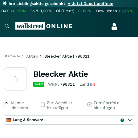
🎁 Ihre Lieblingsaktie geschenkt.
→ Jetzt Depot eröffnen
DAX
+0,69
%
Gold
0,00
%
Öl (Brent)
+0,02
%
Dow Jones
+0,25
%
Aktien
Bleecker Aktie | 798311
Startseite
Bleecker Aktie
Aktie
WKN:
798311
Land
Alarme
Zur Watchlist
Zum Portfolio
einrichten
hinzufügen
hinzufügen
Lang & Schwarz