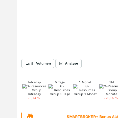
Volumen
Analyse
Intraday
5 Tage
1 Monat
3M
-6,74
%
-20,65
%
🎁
SMARTBROKER+ Bonus Aktion