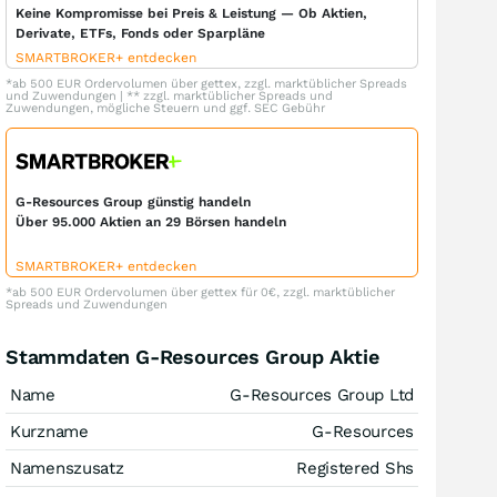
Keine Kompromisse bei Preis & Leistung — Ob Aktien,
Derivate, ETFs, Fonds oder Sparpläne
SMARTBROKER+ entdecken
*ab 500 EUR Ordervolumen über gettex, zzgl. marktüblicher Spreads
und Zuwendungen | ** zzgl. marktüblicher Spreads und
Zuwendungen, mögliche Steuern und ggf. SEC Gebühr
G-Resources Group günstig handeln
Über 95.000 Aktien an 29 Börsen handeln
SMARTBROKER+ entdecken
*ab 500 EUR Ordervolumen über gettex für 0€, zzgl. marktüblicher
Spreads und Zuwendungen
Stammdaten G-Resources Group Aktie
Name
G-Resources Group Ltd
Kurzname
G-Resources
Namenszusatz
Registered Shs