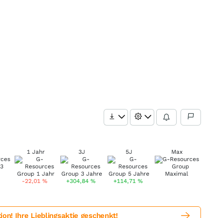
1 Jahr
3J
5J
Max
-22,01
%
+304,84
%
+114,71
%
! Ihre Lieblingsaktie geschenkt!