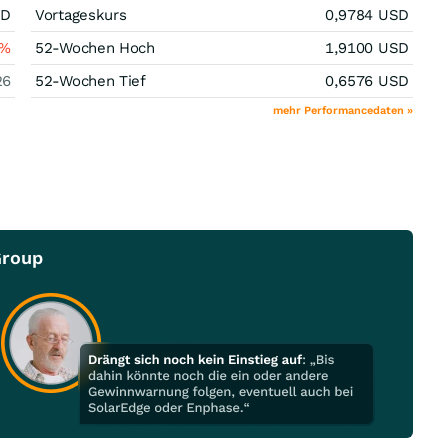
SD
Vortageskurs
0,9784
USD
%
52-Wochen Hoch
1,9100
USD
26
52-Wochen Tief
0,6576
USD
mehr Performancedaten »
Group