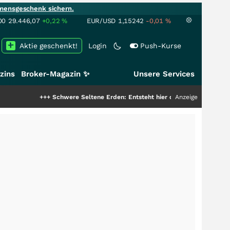
mensgeschenk sichern.
00
29.446,07
+0,22
%
EUR/USD
1,15242
-0,01
%
Aktie geschenkt!
Login
Push-Kurse
zins
Broker-Magazin ✨
Unsere Services
+++
Schwere Seltene Erden: Entsteht hier die nächste Milliardenstory?
Anzeige
++