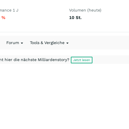
mance 1 J
Volumen (heute)
1
%
10
St.
Forum
Tools & Vergleiche
t hier die nächste Milliardenstory?
Jetzt lesen