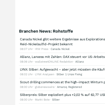
Branchen News: Rohstoffe
Canada Nickel gibt weitere Ergebnisse aus Exploration
Reid-Nickelsulfid-Projekt bekannt
08:07 Uhr · IRW Press ·
Canada Nickel
Allianz, Lanxess mit Zahlen: DAX steuert vor US-Arbeit
08:06 Uhr · wallstreetONLINE Redaktion ·
Allianz
LYNX: Silber: Aufgewacht – aber jetzt müssten die Käu
08:02 Uhr · LYNX Analysen ·
Silber 1 Unze Fixing
Scout drilling commences at the high-impact Minturn 
08:00 Uhr · globenewswire ·
Amaroq Registered
Silberpreis: Silber explodiert plus +2,02 % auf 62,77 US
08:00 Uhr · Markt Bote ·
Silber