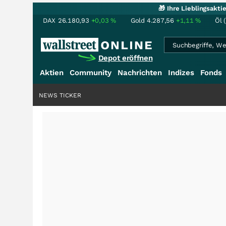
🎁 Ihre Lieblingsakt
DAX
26.180,93
+0,03
%
Gold
4.287,56
+1,11
%
Öl 
Depot eröffnen
Aktien
Community
Nachrichten
Indizes
Fonds
NEWS TICKER