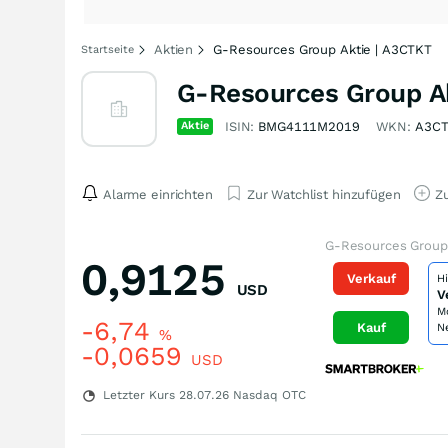
Aktien
G-Resources Group Aktie | A3CTKT
Startseite
G-Resources Group A
Aktie
ISIN:
BMG4111M2019
WKN:
A3C
Alarme einrichten
Zur Watchlist hinzufügen
Zu
G-Resources Group 
0,9125
Verkauf
H
USD
V
M
-6,74
Kauf
N
%
-0,0659
USD
Letzter Kurs
28.07.26
Nasdaq OTC