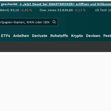
ie geschenkt.
→ Jetzt Depot bei SMARTBROKER+ eröffnen und Willkom
(Brent)
83,16
-0,45
%
Dow Jones
53.839,68
-0,11
%
US Tech 1
ETFs
Anleihen
Derivate
Rohstoffe
Krypto
Devisen
Fest