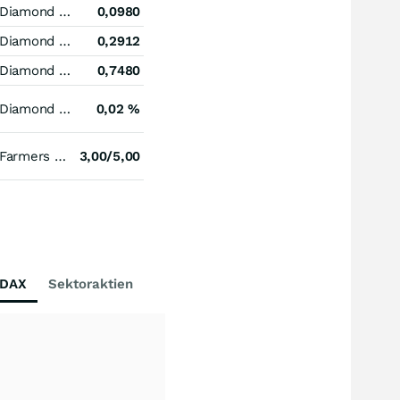
Diamond Hill Investment Group
0,0980
Diamond Hill Investment Group
0,2912
Diamond Hill Investment Group
0,7480
Diamond Hill Investment Group
0,02 %
Farmers & Merchants Bancorp (Ohio)
3,00/5,00
DAX
Sektoraktien