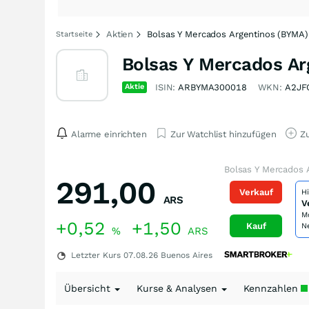
Aktien
Bolsas Y Mercados Argentinos (BYMA)
Startseite
Bolsas Y Mercados Ar
Aktie
ISIN:
ARBYMA300018
WKN:
A2JF
Alarme einrichten
Zur Watchlist hinzufügen
Zu
Bolsas Y Mercados 
291,00
Verkauf
H
ARS
V
M
+0,52
+1,50
Kauf
N
%
ARS
Letzter Kurs
07.08.26
Buenos Aires
Übersicht
Kurse & Analysen
Kennzahlen