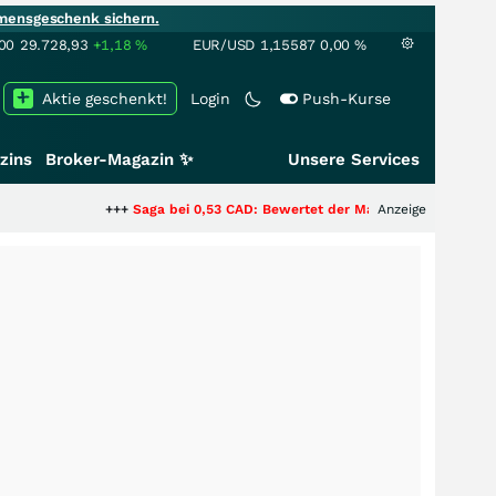
mensgeschenk sichern.
00
29.728,93
+1,18
%
EUR/USD
1,15587
0,00
%
Aktie geschenkt!
Login
Push-Kurse
zins
Broker-Magazin ✨
Unsere Services
+++
Saga bei 0,53 CAD: Bewertet der Markt noch immer nur die Hälf
Anzeige