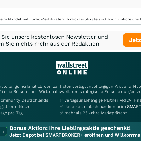
eim Handel mit Turbo-Zertifikaten. Turbo-Zertifikate sind hoch risikoreiche P
 Sie unsere kostenlosen Newsletter und
Jetz
n Sie nichts mehr aus der Redaktion
instellungsmerkmal als den zentralen verlagsunabhängigen Wissens-Hub 
 in die Börsen- und Wirtschaftswelt, um strategische Entscheidungen zu
Community Deutschlands
✅ verlagsunabhängige Partner ARIVA, Fi
gistrierte Nutzer
✅ Jederzeit einfach handeln beim
SMART
räge pro Tag
✅ mehr als 25 Jahre Marktpräsenz
Bonus Aktion:
Ihre Lieblingsaktie geschenkt!
rn
Jetzt Depot bei SMARTBROKER+ eröffnen und Willkommen