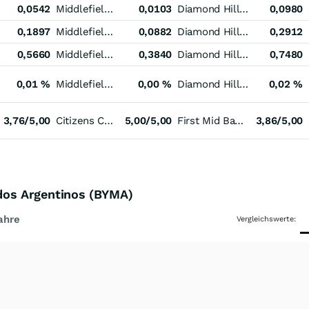
0,0542
Middlefield Banc
0,0103
Diamond Hill Investment Group
0,0980
0,1897
Middlefield Banc
0,0882
Diamond Hill Investment Group
0,2912
0,5660
Middlefield Banc
0,3840
Diamond Hill Investment Group
0,7480
0,01 %
Middlefield Banc
0,00 %
Diamond Hill Investment Group
0,02 %
3,76/5,00
Citizens Community Bancorp
5,00/5,00
First Mid Bancshares
3,86/5,00
ados Argentinos (BYMA)
ahre
Vergleichswerte: