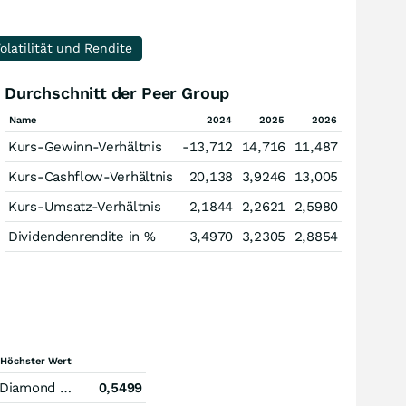
olatilität und Rendite
Durchschnitt der Peer Group
Name
2024
2025
2026
Kurs-Gewinn-Verhältnis
-13,712
14,716
11,487
Kurs-Cashflow-Verhältnis
20,138
3,9246
13,005
Kurs-Umsatz-Verhältnis
2,1844
2,2621
2,5980
Dividendenrendite in %
3,4970
3,2305
2,8854
Höchster Wert
Diamond Hill Investment Group
0,5499