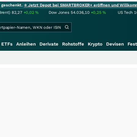
ie geschenkt.
→ Jetzt Depot bei SMARTBROKER+ eröffnen und Willkom
Brent)
82,27
+0,02
%
Dow Jones
54.036,10
+0,25
%
US Tech 1
ETFs
Anleihen
Derivate
Rohstoffe
Krypto
Devisen
Fest