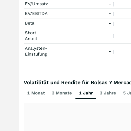
EV/Umsatz
-
EV/EBITDA
-
Beta
-
Short-
-
Anteil
Analysten-
-
Einstufung
Volatilität und Rendite für Bolsas Y Merc
1 Monat
3 Monate
1 Jahr
3 Jahre
5 J