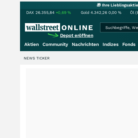
🎁 Ihre Lieblingsakt
DAX
26.355,84
+0,69
%
Gold
4.342,26
0,00
%
Öl (
Depot eröffnen
Aktien
Community
Nachrichten
Indizes
Fonds
NEWS TICKER