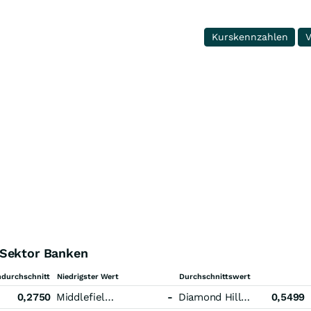
Kurskennzahlen
V
 Sektor Banken
durchschnitt
Niedrigster Wert
Durchschnittswert
0,2750
Middlefield Banc
-
Diamond Hill Investment Group
0,5499