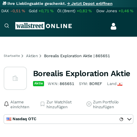
🎁 Ihre Lieblingsaktie geschenkt.
→ Jetzt Depot eröffnen
DAX
-0,51
%
Gold
+0,71
%
Öl (Brent)
+0,82
%
Dow Jones
+0,46
%
Aktien
Borealis Exploration Aktie | 865651
Startseite
Borealis Exploration Aktie
Aktie
WKN:
865651
SYM:
BOREF
Land
Alarme
Zur Watchlist
Zum Portfolio
einrichten
hinzufügen
hinzufügen
Nasdaq OTC