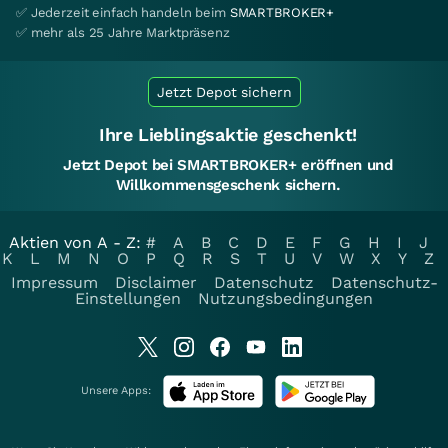
✅ Jederzeit einfach handeln beim
SMARTBROKER+
✅ mehr als 25 Jahre Marktpräsenz
Jetzt Depot sichern
Ihre Lieblingsaktie geschenkt!
Jetzt Depot bei SMARTBROKER+ eröffnen und
Willkommensgeschenk sichern.
Aktien von A - Z:
#
A
B
C
D
E
F
G
H
I
J
K
L
M
N
O
P
Q
R
S
T
U
V
W
X
Y
Z
Impressum
Disclaimer
Datenschutz
Datenschutz-
Einstellungen
Nutzungsbedingungen
Unsere Apps: