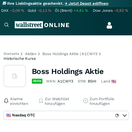
🎁 Ihre Lieblingsaktie geschenkt.
→ Jetzt Depot eröffnen
DAX
-0,09
%
Gold
-0,13
%
Öl (Brent)
+4,81
%
Dow Jones
-0,92
%
Aktien
Boss Holdings Aktie | A1CWY3
Startseite
Historische Kurse
Boss Holdings Aktie
Aktie
WKN:
A1CWY3
SYM:
BSHI
Land
Alarme
Zur Watchlist
Zum Portfolio
einrichten
hinzufügen
hinzufügen
Nasdaq OTC