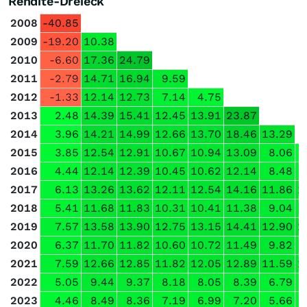
Rendite-Dreieck
2008
-40.85
2009
-19.20
10.38
2010
-6.60
17.36
24.79
2011
-2.79
14.71
16.94
9.59
2012
-1.33
12.14
12.73
7.14
4.75
2013
2.48
14.39
15.41
12.45
13.91
23.87
2014
3.96
14.21
14.99
12.66
13.70
18.46
13.29
2015
3.85
12.54
12.91
10.67
10.94
13.09
8.06
2016
4.44
12.14
12.39
10.45
10.62
12.14
8.48
2017
6.13
13.26
13.62
12.11
12.54
14.16
11.86
1
2018
5.41
11.68
11.83
10.31
10.41
11.38
9.04
2019
7.57
13.58
13.90
12.75
13.15
14.41
12.90
1
2020
6.37
11.70
11.82
10.60
10.72
11.49
9.82
2021
7.59
12.66
12.85
11.82
12.05
12.89
11.59
1
2022
5.05
9.44
9.37
8.18
8.05
8.39
6.79
2023
4.46
8.49
8.36
7.19
6.99
7.20
5.66