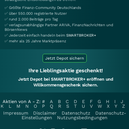
✅ Größte Finanz-Community Deutschlands
✅ über 550.000 registrierte Nutzer
✅ rund 2.000 Beiträge pro Tag
✅ verlagsunabhängige Partner ARIVA, FinanzNachrichten und
BörsenNews
✅ Jederzeit einfach handeln beim
SMARTBROKER+
✅ mehr als 25 Jahre Marktpräsenz
Jetzt Depot sichern
Ihre Lieblingsaktie geschenkt!
Jetzt Depot bei SMARTBROKER+ eröffnen und
Willkommensgeschenk sichern.
Aktien von A - Z:
#
A
B
C
D
E
F
G
H
I
J
K
L
M
N
O
P
Q
R
S
T
U
V
W
X
Y
Z
Impressum
Disclaimer
Datenschutz
Datenschutz-
Einstellungen
Nutzungsbedingungen