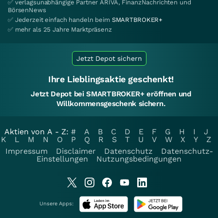
✅ verlagsunabhängige Partner ARIVA, FinanzNachrichten und
BörsenNews
✅ Jederzeit einfach handeln beim
SMARTBROKER+
✅ mehr als 25 Jahre Marktpräsenz
Jetzt Depot sichern
Ihre Lieblingsaktie geschenkt!
Jetzt Depot bei SMARTBROKER+ eröffnen und
Willkommensgeschenk sichern.
Aktien von A - Z:
#
A
B
C
D
E
F
G
H
I
J
K
L
M
N
O
P
Q
R
S
T
U
V
W
X
Y
Z
Impressum
Disclaimer
Datenschutz
Datenschutz-
Einstellungen
Nutzungsbedingungen
Unsere Apps: