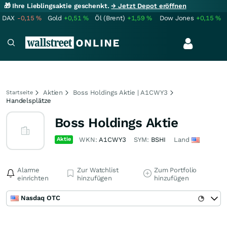
🎁 Ihre Lieblingsaktie geschenkt.
→ Jetzt Depot eröffnen
DAX
-0,15
%
Gold
+0,51
%
Öl (Brent)
+1,59
%
Dow Jones
+0,15
%
Aktien
Boss Holdings Aktie | A1CWY3
Startseite
Handelsplätze
Boss Holdings Aktie
Aktie
WKN:
A1CWY3
SYM:
BSHI
Land
Alarme
Zur Watchlist
Zum Portfolio
einrichten
hinzufügen
hinzufügen
Nasdaq OTC