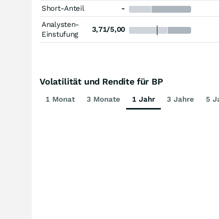
Short-Anteil
-
Analysten-
3,71/5,00
Einstufung
Volatilität und Rendite für BP
1 Monat
3 Monate
1 Jahr
3 Jahre
5 J