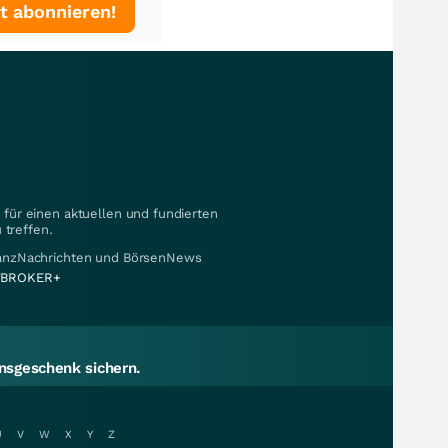
t abonnieren!
für einen aktuellen und fundierten
 treffen.
nanzNachrichten und BörsenNews
BROKER+
sgeschenk sichern.
U
V
W
X
Y
Z