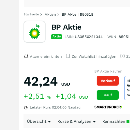
Aktien
BP Aktie | 850518
Startseite
BP Aktie
Aktie
ISIN:
US0556221044
WKN:
8505
Alarme einrichten
Zur Watchlist hinzufügen
Zu
BP Aktie kaufen
42,24
Verkauf
H
USD
V
M
+2,51
+1,04
Kauf
N
%
USD
Letzter Kurs
02:04:00
Nasdaq
Übersicht
Kurse & Analysen
Kennzahlen