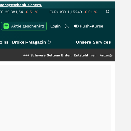
mensgeschenk sichern.
00
29.381,54
-0,51
%
EUR/USD
1,15240
-0,01
%
Aktie geschenkt!
Login
Push-Kurse
zins
Broker-Magazin ✨
Unsere Services
+++
Schwere Seltene Erden: Entsteht hier die nächste Milliardenstory?
Anzeige