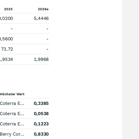
2025
2026e
0,0200
5,4446
-
-
9,5600
-
73,72
-
1,9534
1,9968
Höchster Wert
Coterra Energy
0,3385
Coterra Energy
0,0538
Coterra Energy
0,1223
Berry Corporation
0,8330