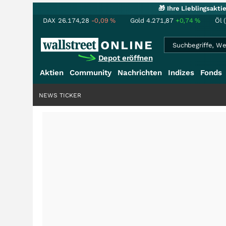
🎁 Ihre Lieblingsakt
DAX
26.174,28
-0,09
%
Gold
4.271,87
+0,74
%
Öl 
Depot eröffnen
Aktien
Community
Nachrichten
Indizes
Fonds
NEWS TICKER