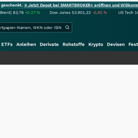
ie geschenkt.
→ Jetzt Depot bei SMARTBROKER+ eröffnen und Willkom
(Brent)
83,76
+0,27
%
Dow Jones
53.901,32
-0,92
%
US Tech 1
ETFs
Anleihen
Derivate
Rohstoffe
Krypto
Devisen
Fest