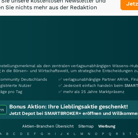
 Sie unsere kostenlosen Newsletter und
Jetz
n Sie nichts mehr aus der Redaktion
instellungsmerkmal als den zentralen verlagsunabhängigen Wissens-Hub 
 in die Börsen- und Wirtschaftswelt, um strategische Entscheidungen zu
Community Deutschlands
✅ verlagsunabhängige Partner ARIVA, Fi
gistrierte Nutzer
✅ Jederzeit einfach handeln beim
SMART
räge pro Tag
✅ mehr als 25 Jahre Marktpräsenz
Bonus Aktion:
Ihre Lieblingsaktie geschenkt!
rn
Jetzt Depot bei SMARTBROKER+ eröffnen und Willkommen
Aktien-Branchen Übersicht
Sitemap
Werbung
A
B
C
D
E
F
G
H
I
J
K
L
M
N
O
P
Q
R
S
T