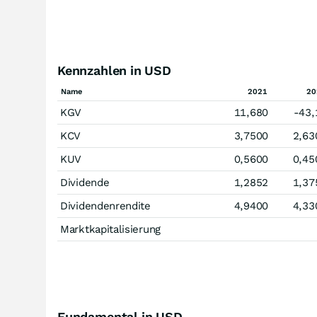
Kennzahlen in USD
Name
2021
20
KGV
11,680
-43,
KCV
3,7500
2,63
KUV
0,5600
0,45
Dividende
1,2852
1,37
Dividendenrendite
4,9400
4,33
Marktkapitalisierung
Fundamental in USD