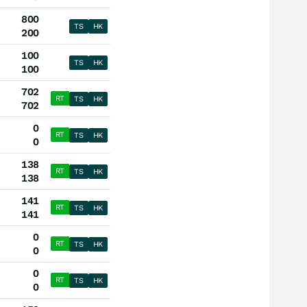
800
TS
HK
200
100
TS
HK
100
702
RT
TS
HK
702
0
RT
TS
HK
0
138
RT
TS
HK
138
141
RT
TS
HK
141
0
RT
TS
HK
0
0
RT
TS
HK
0