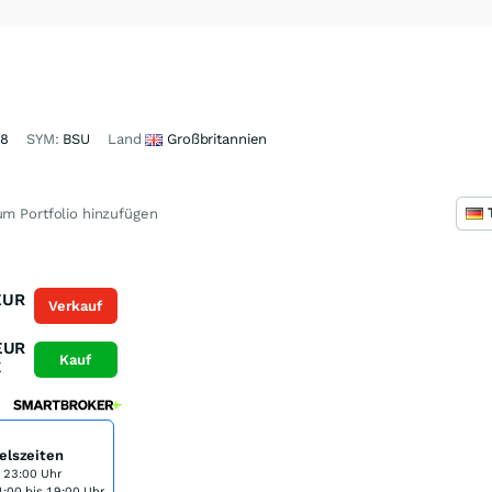
18
SYM:
BSU
Land
Großbritannien
m Portfolio hinzufügen
EUR
Verkauf
K
EUR
Kauf
K
elszeiten
s 23:00 Uhr
:00 bis 19:00 Uhr