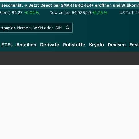
ie geschenkt.
→ Jetzt Depot bei SMARTBROKER+ eröffnen und Willkom
Brent)
82,27
+0,02
%
Dow Jones
54.036,10
+0,25
%
US Tech 1
ETFs
Anleihen
Derivate
Rohstoffe
Krypto
Devisen
Fest