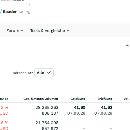
Forum
Tools & Vergleiche
An
Alle
Börsenplatz
mance
Ges. Umsatz/Volumen
Geldkurs
Briefkurs
Vol.
42
%
29.388.263
41,60
41,63
USD
806.337
07.08.26
07.08.26
48
%
21.764.096
-
-
USD
657.972
-
-