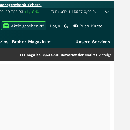
mensgeschenk sichern.
00
29.728,93
+1,18
%
EUR/USD
1,15587
0,00
%
Aktie geschenkt!
Login
Push-Kurse
zins
Broker-Magazin ✨
Unsere Services
+++
Saga bei 0,53 CAD: Bewertet der Markt noch immer nur die Hälfte de
Anzeige