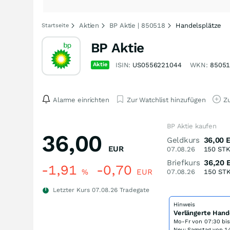
Aktien
BP Aktie | 850518
Handelsplätze
Startseite
BP Aktie
Aktie
ISIN:
US0556221044
WKN:
8505
Alarme einrichten
Zur Watchlist hinzufügen
Zu
BP Aktie kaufen
36,00
Geldkurs
36,00
EUR
07.08.26
150
ST
Briefkurs
36,20
-1,91
-0,70
%
EUR
07.08.26
150
ST
Letzter Kurs
07.08.26
Tradegate
Hinweis
Verlängerte Hand
Mo-Fr von
07:30 bi
Neu: Samstag von 14