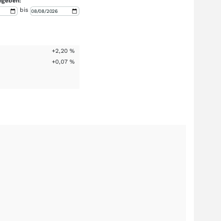
ngeben:
bis
+2,20
%
+0,07
%