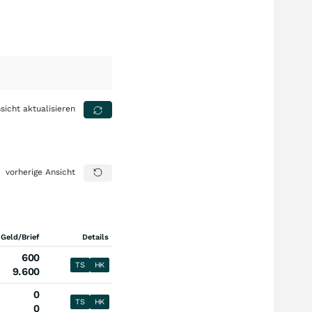
sicht aktualisieren
vorherige Ansicht
 Geld/Brief
Details
600
TS
HK
9.600
0
TS
HK
0