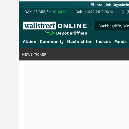
🎁 Ihre Lieblingsakt
DAX
26.355,84
+0,69
%
Gold
4.342,26
0,00
%
Öl (
Depot eröffnen
Aktien
Community
Nachrichten
Indizes
Fonds
NEWS TICKER