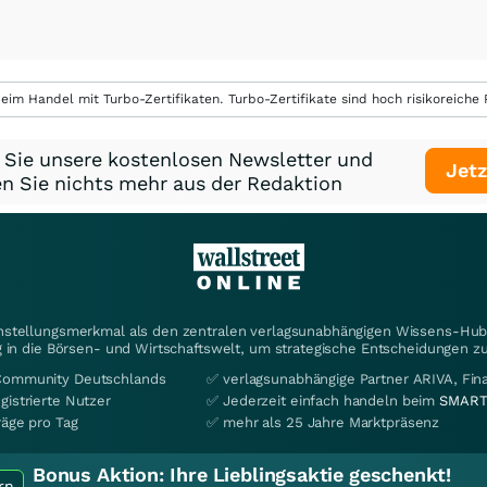
eim Handel mit Turbo-Zertifikaten. Turbo-Zertifikate sind hoch risikoreiche P
 Sie unsere kostenlosen Newsletter und
Jetz
n Sie nichts mehr aus der Redaktion
instellungsmerkmal als den zentralen verlagsunabhängigen Wissens-Hub 
 in die Börsen- und Wirtschaftswelt, um strategische Entscheidungen zu
Community Deutschlands
✅ verlagsunabhängige Partner ARIVA, Fi
gistrierte Nutzer
✅ Jederzeit einfach handeln beim
SMART
räge pro Tag
✅ mehr als 25 Jahre Marktpräsenz
Bonus Aktion:
Ihre Lieblingsaktie geschenkt!
rn