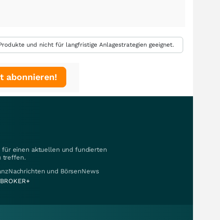
rodukte und nicht für langfristige Anlagestrategien geeignet.
t abonnieren!
für einen aktuellen und fundierten
 treffen.
nanzNachrichten und BörsenNews
BROKER+