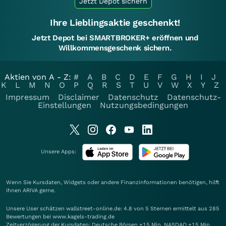
Jetzt Depot sichern
Ihre Lieblingsaktie geschenkt!
Jetzt Depot bei SMARTBROKER+ eröffnen und
Willkommensgeschenk sichern.
Aktien von A - Z:
#
A
B
C
D
E
F
G
H
I
J
K
L
M
N
O
P
Q
R
S
T
U
V
W
X
Y
Z
Impressum
Disclaimer
Datenschutz
Datenschutz-
Einstellungen
Nutzungsbedingungen
Unsere Apps:
Wenn Sie Kursdaten, Widgets oder andere Finanzinformationen benötigen, hilft
Ihnen
ARIVA
gerne.
Unsere User schätzen wallstreet-online.de: 4.8 von 5 Sternen ermittelt aus 285
Bewertungen bei www.kagels-trading.de
Zeitverzögerung der Kursdaten: Deutsche Börsen +15 Min. NASDAQ +15 Min.