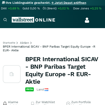
🎁 Ihre Lieblingsaktie geschenkt.
→ Jetzt Depot eröffnen
DAX
+0,69
%
Gold
0,00
%
Öl (Brent)
+0,02
%
Dow Jones
+0,25
%
Aktien
Startseite
BPER International SICAV - BNP Paribas Target Equity Europe -R
EUR- Aktie
BPER International SICAV
- BNP Paribas Target
Equity Europe -R EUR-
Aktie
Aktie
Land
Alarme
Zur Watchlist
Zum Portfolio