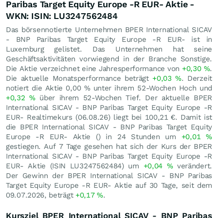
Paribas Target Equity Europe -R EUR- Aktie -
WKN: ISIN: LU3247562484
Das börsennotierte Unternehmen BPER International SICAV
- BNP Paribas Target Equity Europe -R EUR- ist in
Luxemburg gelistet. Das Unternehmen hat seine
Geschäftsaktivitäten vorwiegend in der Branche Sonstige.
Die Aktie verzeichnet eine Jahresperformance von
+0,30
%
.
Die aktuelle Monatsperformance beträgt
+0,03
%
. Derzeit
notiert die Aktie
0,00
%
unter ihrem 52-Wochen Hoch und
+0,32
%
über ihrem 52-Wochen Tief. Der aktuelle BPER
International SICAV - BNP Paribas Target Equity Europe -R
EUR- Realtimekurs (
06.08.26
) liegt bei 100,21
€
. Damit ist
die BPER International SICAV - BNP Paribas Target Equity
Europe -R EUR- Aktie () in 24 Stunden um
+0,01
%
gestiegen. Auf 7 Tage gesehen hat sich der Kurs der BPER
International SICAV - BNP Paribas Target Equity Europe -R
EUR- Aktie (ISIN LU3247562484) um
+0,04
%
verändert.
Der Gewinn der BPER International SICAV - BNP Paribas
Target Equity Europe -R EUR- Aktie auf 30 Tage, seit dem
09.07.2026, beträgt
+0,17
%
.
Kursziel BPER International SICAV - BNP Paribas