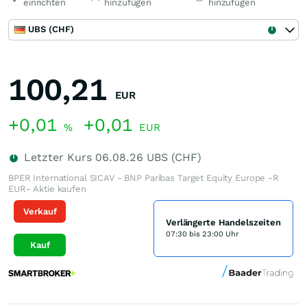
einrichten
hinzufügen
hinzufügen
UBS (CHF)
100,21
EUR
+0,01
+0,01
%
EUR
Letzter Kurs
06.08.26
UBS (CHF)
BPER International SICAV - BNP Paribas Target Equity Europe -R
EUR- Aktie kaufen
Verkauf
Verlängerte Handelszeiten
07:30 bis 23:00 Uhr
Kauf