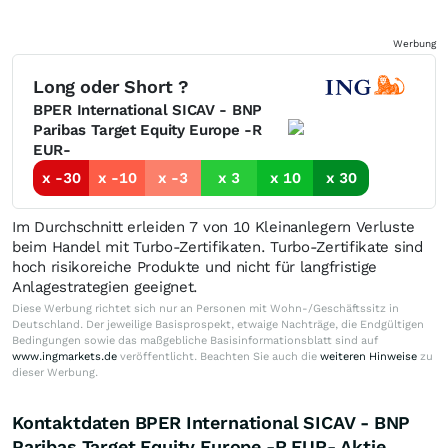
Werbung
Long oder Short ?
BPER International SICAV - BNP
Paribas Target Equity Europe -R
EUR-
x -30
x -10
x -3
x 3
x 10
x 30
Im Durchschnitt erleiden 7 von 10 Kleinanlegern Verluste
beim Handel mit Turbo-Zertifikaten. Turbo-Zertifikate sind
hoch risikoreiche Produkte und nicht für langfristige
Anlagestrategien geeignet.
Diese Werbung richtet sich nur an Personen mit Wohn-/Geschäftssitz in
Deutschland. Der jeweilige Basisprospekt, etwaige Nachträge, die Endgültigen
Bedingungen sowie das maßgebliche Basisinformationsblatt sind auf
www.ingmarkets.de
veröffentlicht. Beachten Sie auch die
weiteren Hinweise
zu
dieser Werbung.
Kontaktdaten BPER International SICAV - BNP
Paribas Target Equity Europe -R EUR- Aktie