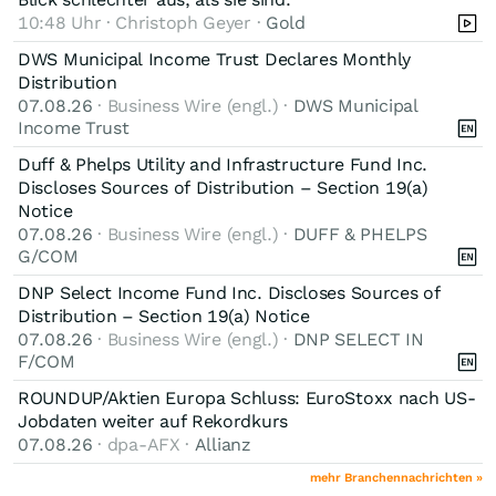
10:48 Uhr · Christoph Geyer ·
Gold
DWS Municipal Income Trust Declares Monthly
Distribution
07.08.26
· Business Wire (engl.) ·
DWS Municipal
Income Trust
Duff & Phelps Utility and Infrastructure Fund Inc.
Discloses Sources of Distribution – Section 19(a)
Notice
07.08.26
· Business Wire (engl.) ·
DUFF & PHELPS
G/COM
DNP Select Income Fund Inc. Discloses Sources of
Distribution – Section 19(a) Notice
07.08.26
· Business Wire (engl.) ·
DNP SELECT IN
F/COM
ROUNDUP/Aktien Europa Schluss: EuroStoxx nach US-
Jobdaten weiter auf Rekordkurs
07.08.26
· dpa-AFX ·
Allianz
mehr Branchennachrichten »