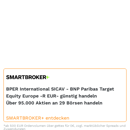
BPER International SICAV - BNP Paribas Target
Equity Europe -R EUR- günstig handeln
Über 95.000 Aktien an 29 Börsen handeln
SMARTBROKER+ entdecken
*ab 500 EUR Ordervolumen über gettex für 0€, zzgl. marktüblicher Spreads und
Zuwendungen