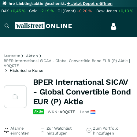
🎁 Ihre Lieblingsaktie geschenkt.
→ Jetzt Depot eröffnen
DAX
+0,45
%
Gold
+2,19
%
Öl (Brent)
-0,20
%
Dow Jones
+0,13
%
Aktien
Startseite
BPER International SICAV - Global Convertible Bond EUR (P) Aktie |
A0Q0TE
Historische Kurse
BPER International SICAV
- Global Convertible Bond
EUR (P) Aktie
Aktie
WKN:
A0Q0TE
Land
Alarme
Zur Watchlist
Zum Portfolio
einrichten
hinzufügen
hinzufügen