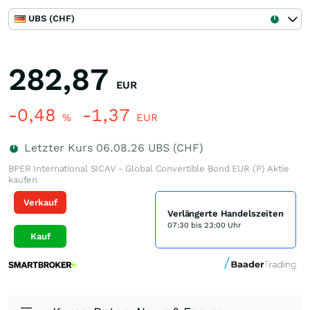
UBS (CHF)
282,87
EUR
-0,48
-1,37
%
EUR
Letzter Kurs
06.08.26
UBS (CHF)
BPER International SICAV - Global Convertible Bond EUR (P) Aktie
kaufen
Verkauf
Verlängerte Handelszeiten
07:30 bis 23:00 Uhr
Kauf