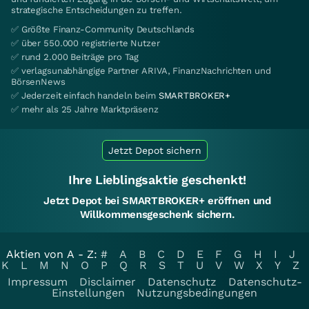
strategische Entscheidungen zu treffen.
✅ Größte Finanz-Community Deutschlands
✅ über 550.000 registrierte Nutzer
✅ rund 2.000 Beiträge pro Tag
✅ verlagsunabhängige Partner ARIVA, FinanzNachrichten und
BörsenNews
✅ Jederzeit einfach handeln beim
SMARTBROKER+
✅ mehr als 25 Jahre Marktpräsenz
Jetzt Depot sichern
Ihre Lieblingsaktie geschenkt!
Jetzt Depot bei SMARTBROKER+ eröffnen und
Willkommensgeschenk sichern.
Aktien von A - Z:
#
A
B
C
D
E
F
G
H
I
J
K
L
M
N
O
P
Q
R
S
T
U
V
W
X
Y
Z
Impressum
Disclaimer
Datenschutz
Datenschutz-
Einstellungen
Nutzungsbedingungen