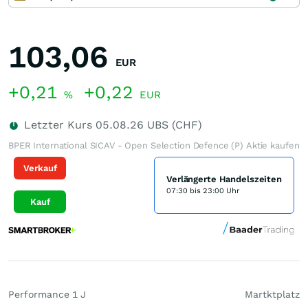
103,06
EUR
+0,21
+0,22
%
EUR
Letzter Kurs
05.08.26
UBS (CHF)
BPER International SICAV - Open Selection Defence (P) Aktie kaufen
Verkauf
Verlängerte Handelszeiten
07:30 bis 23:00 Uhr
Kauf
Performance 1 J
Martktplatz