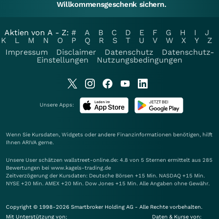
Willkommensgeschenk sichern.
Aktien von A - Z:
#
A
B
C
D
E
F
G
H
I
J
K
L
M
N
O
P
Q
R
S
T
U
V
W
X
Y
Z
Impressum
Disclaimer
Datenschutz
Datenschutz-
Einstellungen
Nutzungsbedingungen
Unsere Apps:
Wenn Sie Kursdaten, Widgets oder andere Finanzinformationen benötigen, hilft
Ihnen
ARIVA
gerne.
Unsere User schätzen wallstreet-online.de: 4.8 von 5 Sternen ermittelt aus 285
Bewertungen bei www.kagels-trading.de
Zeitverzögerung der Kursdaten: Deutsche Börsen +15 Min. NASDAQ +15 Min.
NYSE +20 Min. AMEX +20 Min. Dow Jones +15 Min. Alle Angaben ohne Gewähr.
Copyright © 1998-2026 Smartbroker Holding AG - Alle Rechte vorbehalten.
Mit Unterstützung von:
Daten & Kurse von: