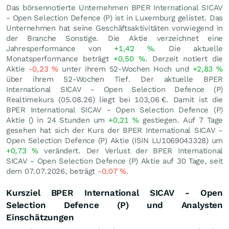
Das börsennotierte Unternehmen BPER International SICAV
- Open Selection Defence (P) ist in Luxemburg gelistet. Das
Unternehmen hat seine Geschäftsaktivitäten vorwiegend in
der Branche Sonstige. Die Aktie verzeichnet eine
Jahresperformance von
+1,42
%
. Die aktuelle
Monatsperformance beträgt
+0,50
%
. Derzeit notiert die
Aktie
-0,23
%
unter ihrem 52-Wochen Hoch und
+2,83
%
über ihrem 52-Wochen Tief. Der aktuelle BPER
International SICAV - Open Selection Defence (P)
Realtimekurs (
05.08.26
) liegt bei 103,06
€
. Damit ist die
BPER International SICAV - Open Selection Defence (P)
Aktie () in 24 Stunden um
+0,21
%
gestiegen. Auf 7 Tage
gesehen hat sich der Kurs der BPER International SICAV -
Open Selection Defence (P) Aktie (ISIN LU1069043328) um
+0,73
%
verändert. Der Verlust der BPER International
SICAV - Open Selection Defence (P) Aktie auf 30 Tage, seit
dem 07.07.2026, beträgt
-0,07
%
.
Kursziel BPER International SICAV - Open
Selection Defence (P) und Analysten
Einschätzungen