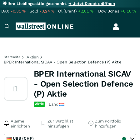
🎁 Ihre Lieblingsaktie geschenkt.
→ Jetzt Depot eröffnen
DAX
-0,31
%
Gold
-0,24
%
Öl (Brent)
+2,01
%
Dow Jones
+0,10
%
Aktien
Startseite
BPER International SICAV - Open Selection Defence (P) Aktie
BPER International SICAV
- Open Selection Defence
(P) Aktie
Aktie
Land
Alarme
Zur Watchlist
Zum Portfolio
einrichten
hinzufügen
hinzufügen
UBS (CHF)