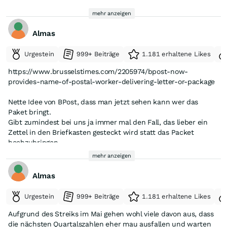
mehr anzeigen
Almas
Urgestein
999+ Beiträge
1.181 erhaltene Likes
https://www.brusselstimes.com/2205974/bpost-now-
provides-name-of-postal-worker-delivering-letter-or-package
Nette Idee von BPost, dass man jetzt sehen kann wer das
Paket bringt.
Gibt zumindest bei uns ja immer mal den Fall, das lieber ein
Zettel in den Briefkasten gesteckt wird statt das Packet
hochzubringen.
So Schluffies kann man beim Nächsten mal zur Rede stellen
mehr anzeigen
oder wenns nicht besser wird anschärzen.
Almas
Oder sagen wir es positiver - das könnte zu einen verbesserten
Service beitragen
Urgestein
999+ Beiträge
1.181 erhaltene Likes
Aufgrund des Streiks im Mai gehen wohl viele davon aus, dass
die nächsten Quartalszahlen eher mau ausfallen und warten