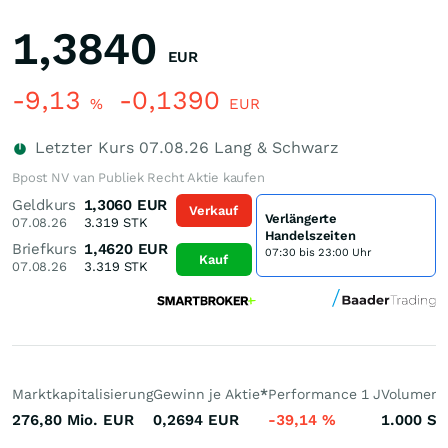
1,3840
EUR
-9,13
-0,1390
%
EUR
Letzter Kurs
07.08.26
Lang & Schwarz
Bpost NV van Publiek Recht Aktie kaufen
Geldkurs
1,3060
EUR
Verkauf
Verlängerte
07.08.26
3.319
STK
Handelszeiten
Briefkurs
1,4620
EUR
07:30 bis 23:00 Uhr
Kauf
07.08.26
3.319
STK
Marktkapitalisierung
Gewinn je Aktie
*
Performance 1 J
Volumen 
276,80 Mio.
EUR
0,2694
EUR
-39,14
%
1.000
St.