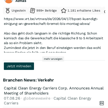
Almas
Urgestein
999+ Beiträge
1.181 erhaltene Likes
https://www.vrt.be/vrtnws/de/2026/04/17/bpost-kuendigt-
einigung-an-gewerkschaft-bremst-bis-montag-abwa/
Also das geht doch langsam in die richtige Richtung. Schon
komisch das die Gewerkschaft die klassische 9 to 5 Arbeitszeit
als so ein Problem sieht.
Zumindest die jetzt in den Beruf einsteigen werden das wohl
besser finden als früh um 6 anzutreten.
mehr anzeigen
Der Streik wird wohl das Jahr verhageln aber wenn nachher
Jetzt mitreden
die BPost in Belgien wieder halbwegs konkurrenzfähig ist war
es die Sache wert. Ich denke das Management hat da einen
guten Job gemacht. Das wird sich dann vor allen im nächsten
Branchen News: Verkehr
Jahr zeigen. Vielleicht kommt ja auch mal zur Abwechslung
eine gute News aus den USA - nach der langen
Capital Clean Energy Carriers Corp. Announces Annual
Abwärtsbewegung sollte der Fast Track sich ja auch mal
Meeting of Shareholders
bemerkbar machen.
07.08.26
· globenewswire ·
Capital Clean Energy
Carriers