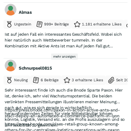
Almas
Urgestein
999+ Beiträge
1.181 erhaltene Likes
Ist auf jeden Fall ein interessantes Geschäftsfeld. Wobei sich
hier natürlich auch Wettbewerber tummeln. In der
Kombination mit Aktive Ants ist man Auf jeden Fall gut
aufgestellt um die Automatisierung sauber aufzusetzen. Auch
mehr anzeigen
sollte es in den Bereich weniger Schwankungen geben weil
sich die Kunden langfristig binden.
Schnurpsel0815
Neuling
6 Beiträge
3 erhaltene Likes
Seit 20
Sehr interessant finde ich auch die Bnode Sparte Paxon. Hier
ist, denke ich, sehr viel Wachstumspotential. Die beiden
verlinkten Pressemitteilungen illustrieren meiner Meinung
nach gut, wie es sich gerade in wirtschaftlich
https://press.bnode.com/paxon-in-action-active-ants-and-
herausfordernden Zeiten für viele Mittelständler lohnen
staci-deploy-an-automated-e-commerce-platform-in-lyon
könnte, Logistik, Versand etc. an die Profis auszulagern und so
https://press.bnode.com/claes-retail-group-known-among-
an Flexibilität zu gewinnen.
others-for-jbc-centralises-logistics-operations-with-paxon