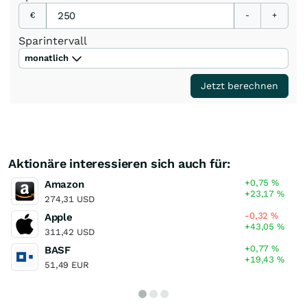
€
-
+
Sparintervall
monatlich
Jetzt berechnen
Aktionäre interessieren sich auch für:
+0,75
%
Amazon
+23,17
%
274,31 USD
-0,32
%
Apple
+43,05
%
311,42 USD
+0,77
%
BASF
+19,43
%
51,49 EUR