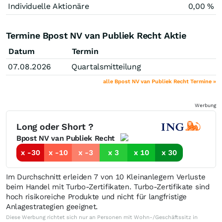
Individuelle Aktionäre
0,00 %
Termine Bpost NV van Publiek Recht Aktie
Datum
Termin
07.08.2026
Quartalsmitteilung
alle Bpost NV van Publiek Recht Termine »
Werbung
Long oder Short ?
Bpost NV van Publiek Recht
x -30
x -10
x -3
x 3
x 10
x 30
Im Durchschnitt erleiden 7 von 10 Kleinanlegern Verluste
beim Handel mit Turbo-Zertifikaten. Turbo-Zertifikate sind
hoch risikoreiche Produkte und nicht für langfristige
Anlagestrategien geeignet.
Diese Werbung richtet sich nur an Personen mit Wohn-/Geschäftssitz in