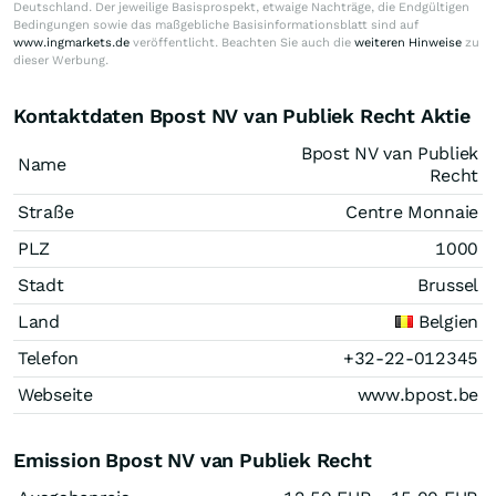
Deutschland. Der jeweilige Basisprospekt, etwaige Nachträge, die Endgültigen
Bedingungen sowie das maßgebliche Basisinformationsblatt sind auf
www.ingmarkets.de
veröffentlicht. Beachten Sie auch die
weiteren Hinweise
zu
dieser Werbung.
Kontaktdaten Bpost NV van Publiek Recht Aktie
Bpost NV van Publiek
Name
Recht
Straße
Centre Monnaie
PLZ
1000
Stadt
Brussel
Land
Belgien
Telefon
+32-22-012345
Webseite
www.bpost.be
Emission Bpost NV van Publiek Recht