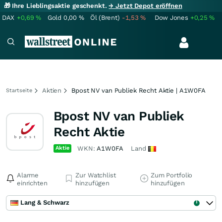
🎁 Ihre Lieblingsaktie geschenkt.
→ Jetzt Depot eröffnen
DAX
+0,69
%
Gold
0,00
%
Öl (Brent)
-1,53
%
Dow Jones
+0,25
%
Aktien
Bpost NV van Publiek Recht Aktie | A1W0FA
Startseite
Bpost NV van Publiek
Recht Aktie
Aktie
WKN:
A1W0FA
Land
Alarme
Zur Watchlist
Zum Portfolio
einrichten
hinzufügen
hinzufügen
Lang & Schwarz