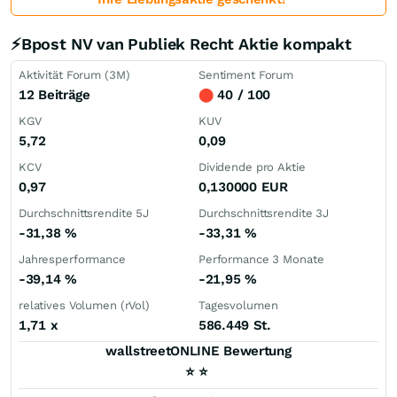
⚡Bpost NV van Publiek Recht Aktie kompakt
Aktivität Forum (3M)
Sentiment Forum
12 Beiträge
⬤
40 / 100
KGV
KUV
5,72
0,09
KCV
Dividende pro Aktie
0,97
0,130000
EUR
Durchschnittsrendite 5J
Durchschnittsrendite 3J
-31,38
%
-33,31
%
Jahresperformance
Performance 3 Monate
-39,14
%
-21,95
%
relatives Volumen (rVol)
Tagesvolumen
1,71
x
586.449 St.
wallstreetONLINE Bewertung
⭐
⭐