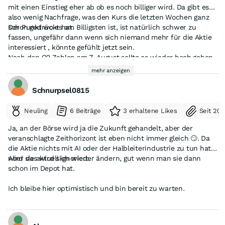
mit einen Einstieg eher ab ob es noch billiger wird. Da gibt es
also wenig Nachfrage, was den Kurs die letzten Wochen ganz
Der Punkt wo es am Billigsten ist, ist natürlich schwer zu
schon gedrückt hat.
fassen, ungefähr dann wenn sich niemand mehr für die Aktie
interessiert , könnte gefühlt jetzt sein.
Nach den Q2 Zahlen am 7. August sollte es wieder hoch gehen,
schon weil danach keine schlechten Nachrichten mehr
mehr anzeigen
absehbar sind.
Falls die Jahresziehle bestätigt werden, wäre das sogar ein
Schnurpsel0815
echter Schub.
Neuling
6 Beiträge
3 erhaltene Likes
Seit 20
Es ist ein Koriosum der Börse, dass niemand Aktien am
Tiefpunkt kaufen will, den würde Kaufintresse bestehen wäre
Ja, an der Börse wird ja die Zukunft gehandelt, aber der
die Aktie ja nicht ganz unten.
veranschlagte Zeithorizont ist eben nicht immer gleich 🙄. Da
die Aktie nichts mit AI oder der Halbleiterindustrie zu tun hat,
Aber das wird sich wieder ändern, gut wenn man sie dann
wird sie aktuell ignoriert.
schon im Depot hat.
Ich bleibe hier optimistisch und bin bereit zu warten.