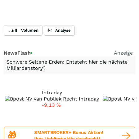
Volumen
Analyse
NewsFlash
Anzeige
Schwere Seltene Erden: Entsteht hier die nächste
Milliardenstory?
Intraday
-9,13
%
-
SMARTBROKER+ Bonus Aktion!
🎁
Ihre Lieblingsaktie geschenkt!