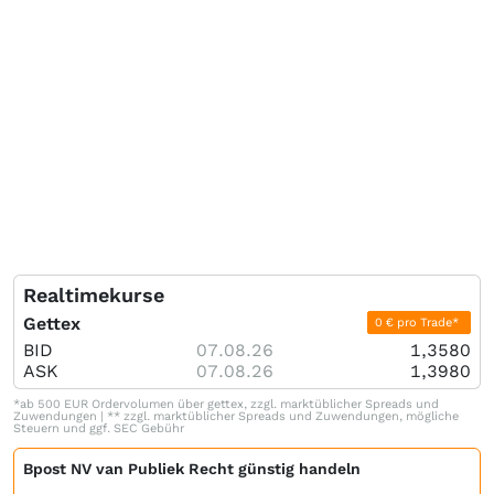
Realtimekurse
Gettex
0 € pro Trade*
BID
07.08.26
1,3580
ASK
07.08.26
1,3980
*ab 500 EUR Ordervolumen über gettex, zzgl. marktüblicher Spreads und
Zuwendungen | ** zzgl. marktüblicher Spreads und Zuwendungen, mögliche
Steuern und ggf. SEC Gebühr
Bpost NV van Publiek Recht günstig handeln