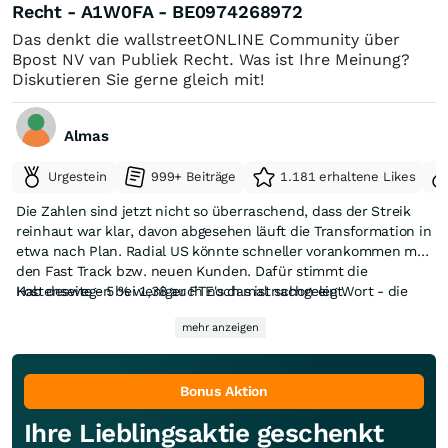
Recht - A1W0FA - BE0974268972
Das denkt die wallstreetONLINE Community über
Bpost NV van Publiek Recht. Was ist Ihre Meinung?
Diskutieren Sie gerne gleich mit!
Almas
Urgestein
999+ Beiträge
1.181 erhaltene Likes
Die Zahlen sind jetzt nicht so überraschend, dass der Streik
reinhaut war klar, davon abgesehen läuft die Transformation in
etwa nach Plan. Radial US könnte schneller vorankommen mit
den Fast Track bzw. neuen Kunden. Dafür stimmt die
Kostenseite - 5 % weniger FTE's das ist schon ein Wort - die
Hab deswegen bei 1,38 auch noch mal nachgelegt.
Firma kommt voran sich neu aufzustellen. DynaGroup hat ein
mehr anzeigen
Wachstum von 14 % hingelegt - echt eine Perle. Die
Verschuldung konnte leicht reduziert werden - also das ist auf
jeden Fall wichtig. Alles in allen bin ich jetzt (amders als die
erste Börsenreaktion) nichjt enteuscht.
Bonus Aktion
Ihre Lieblingsaktie geschenkt